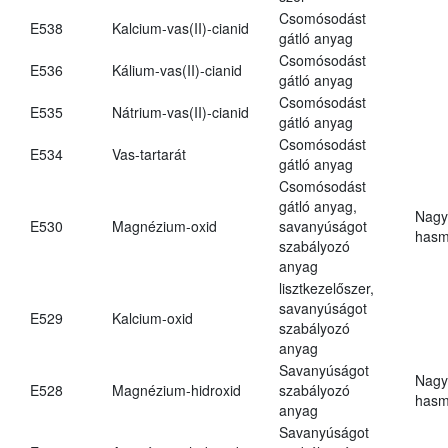
Csomósodást
E538
Kalcium-vas(II)-cianid
gátló anyag
Csomósodást
E536
Kálium-vas(II)-cianid
gátló anyag
Csomósodást
E535
Nátrium-vas(II)-cianid
gátló anyag
Csomósodást
E534
Vas-tartarát
gátló anyag
Csomósodást
gátló anyag,
Nagy
E530
Magnézium-oxid
savanyúságot
hasm
szabályozó
anyag
lisztkezelőszer,
savanyúságot
E529
Kalcium-oxid
szabályozó
anyag
Savanyúságot
Nagy
E528
Magnézium-hidroxid
szabályozó
hasm
anyag
Savanyúságot