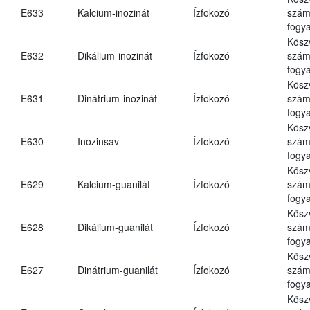
E633
Kalcium-inozinát
Ízfokozó
számá
fogya
Kösz
E632
Dikálium-inozinát
Ízfokozó
számá
fogya
Kösz
E631
Dinátrium-inozinát
Ízfokozó
számá
fogya
Kösz
E630
Inozinsav
Ízfokozó
számá
fogya
Kösz
E629
Kalcium-guanilát
Ízfokozó
számá
fogya
Kösz
E628
Dikálium-guanilát
Ízfokozó
számá
fogya
Kösz
E627
Dinátrium-guanilát
Ízfokozó
számá
fogya
Kösz