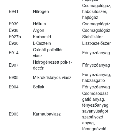
Csomagológáz,
E941
Nitrogén
habosítószer,
hajtógáz
E939
Hélium
Csomagológáz
E938
Argon
Csomagológáz
E927b
Karbamid
Stabilizátor
E920
L-Cisztein
Lisztkezelőszer
Oxidált polietilén
E914
Fényezőanyag
viasz
Hidrogénezett poli-1-
E907
Fényezőanyag
decén
Fényezőanyag,
E905
Mikrokristályos viasz
habzásgátló
E904
Sellak
Fényezőanyag
Csomósodást
gátló anyag,
fényezőanyag,
savanyúságot
E903
Karnaubaviasz
szabályozó
anyag,
tömegnövelő