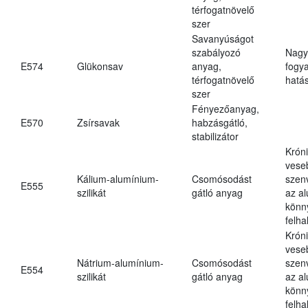
térfogatnövelő
szer
Savanyúságot
szabályozó
Nagy
E574
Glükonsav
anyag,
fogy
térfogatnövelő
hatá
szer
Fényezőanyag,
E570
Zsírsavak
habzásgátló,
stabilizátor
Krón
vese
Kálium-alumínium-
Csomósodást
szen
E555
szilikát
gátló anyag
az a
könn
felh
Krón
vese
Nátrium-alumínium-
Csomósodást
szen
E554
szilikát
gátló anyag
az a
könn
felh