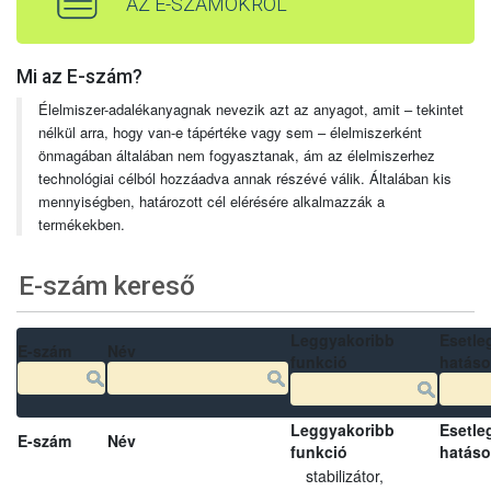
AZ E-SZÁMOKRÓL
Mi az E-szám?
Élelmiszer-adalékanyagnak nevezik azt az anyagot, amit – tekintet
nélkül arra, hogy van-e tápértéke vagy sem – élelmiszerként
önmagában általában nem fogyasztanak, ám az élelmiszerhez
technológiai célból hozzáadva annak részévé válik. Általában kis
mennyiségben, határozott cél elérésére alkalmazzák a
termékekben.
E-szám kereső
Leggyakoribb
Esetle
E-szám
Név
funkció
hatás
Leggyakoribb
Esetle
E-szám
Név
funkció
hatás
stabilizátor,