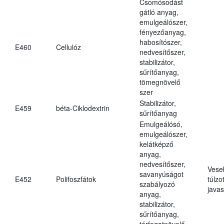
Csomósodást
gátló anyag,
emulgeálószer,
fényezőanyag,
habosítószer,
E460
Cellulóz
nedvesítőszer,
stabilizátor,
sűrítőanyag,
tömegnövelő
szer
Stabilizátor,
E459
béta-Ciklodextrin
sűrítőanyag
Emulgeálósó,
emulgeálószer,
kelátképző
anyag,
nedvesítőszer,
Vese
savanyúságot
E452
Polifoszfátok
túlzo
szabályozó
javas
anyag,
stabilizátor,
sűrítőanyag,
térfogatnövelő