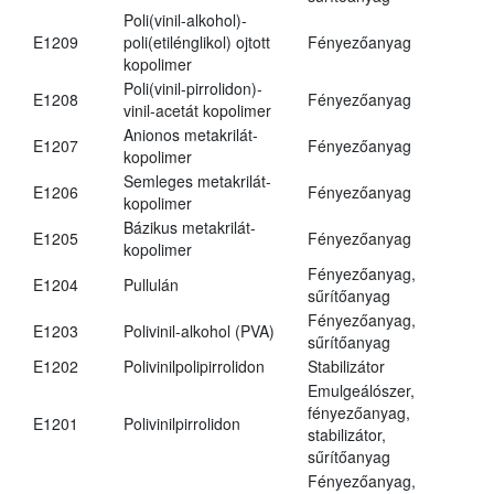
Poli(vinil-alkohol)-
E1209
poli(etilénglikol) ojtott
Fényezőanyag
kopolimer
Poli(vinil-pirrolidon)-
E1208
Fényezőanyag
vinil-acetát kopolimer
Anionos metakrilát-
E1207
Fényezőanyag
kopolimer
Semleges metakrilát-
E1206
Fényezőanyag
kopolimer
Bázikus metakrilát-
E1205
Fényezőanyag
kopolimer
Fényezőanyag,
E1204
Pullulán
sűrítőanyag
Fényezőanyag,
E1203
Polivinil-alkohol (PVA)
sűrítőanyag
E1202
Polivinilpolipirrolidon
Stabilizátor
Emulgeálószer,
fényezőanyag,
E1201
Polivinilpirrolidon
stabilizátor,
sűrítőanyag
Fényezőanyag,