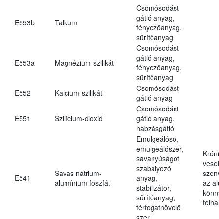
Csomósodást
gátló anyag,
E553b
Talkum
fényezőanyag,
sűrítőanyag
Csomósodást
gátló anyag,
E553a
Magnézium-szilikát
fényezőanyag,
sűrítőanyag
Csomósodást
E552
Kalcium-szilikát
gátló anyag
Csomósodást
E551
Szilícium-dioxid
gátló anyag,
habzásgátló
Emulgeálósó,
emulgeálószer,
Krón
savanyúságot
vese
szabályozó
Savas nátrium-
szen
E541
anyag,
alumínium-foszfát
az a
stabilizátor,
könn
sűrítőanyag,
felh
térfogatnövelő
szer