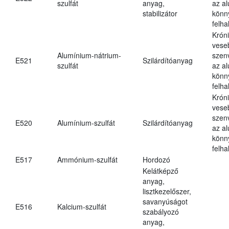
szulfát
anyag,
az a
stabilizátor
könn
felh
Krón
vese
Alumínium-nátrium-
szen
E521
Szilárdítóanyag
szulfát
az a
könn
felh
Krón
vese
szen
E520
Alumínium-szulfát
Szilárdítóanyag
az a
könn
felh
E517
Ammónium-szulfát
Hordozó
Kelátképző
anyag,
lisztkezelőszer,
savanyúságot
E516
Kalcium-szulfát
szabályozó
anyag,