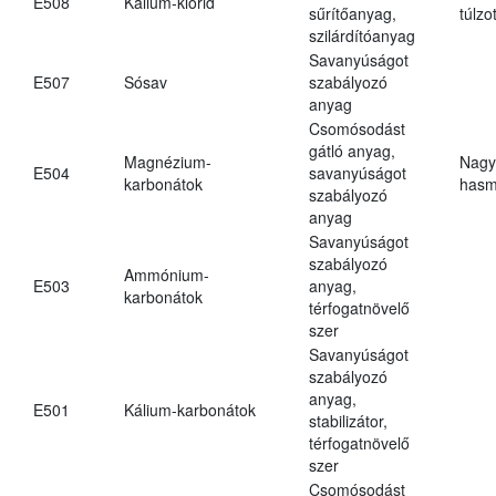
E508
Kálium-klorid
sűrítőanyag,
túlzo
szilárdítóanyag
Savanyúságot
E507
Sósav
szabályozó
anyag
Csomósodást
gátló anyag,
Magnézium-
Nagy
E504
savanyúságot
karbonátok
hasm
szabályozó
anyag
Savanyúságot
szabályozó
Ammónium-
E503
anyag,
karbonátok
térfogatnövelő
szer
Savanyúságot
szabályozó
anyag,
E501
Kálium-karbonátok
stabilizátor,
térfogatnövelő
szer
Csomósodást