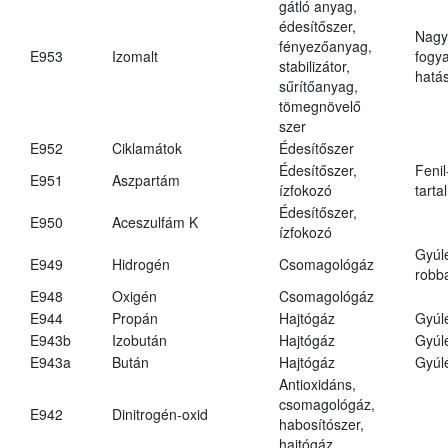
gátló anyag,
édesítőszer,
Nagy
fényezőanyag,
E953
Izomalt
fogy
stabilizátor,
hatá
sűrítőanyag,
tömegnövelő
szer
E952
Ciklamátok
Édesítőszer
Édesítőszer,
Fenil
E951
Aszpartám
ízfokozó
tarta
Édesítőszer,
E950
Aceszulfám K
ízfokozó
Gyúl
E949
Hidrogén
Csomagológáz
robba
E948
Oxigén
Csomagológáz
E944
Propán
Hajtógáz
Gyúl
E943b
Izobután
Hajtógáz
Gyúl
E943a
Bután
Hajtógáz
Gyúl
Antioxidáns,
csomagológáz,
E942
Dinitrogén-oxid
habosítószer,
hajtógáz