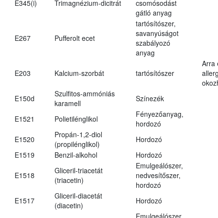
E345(i)
Trimagnézium-dicitrát
csomósodást
gátló anyag
tartósítószer,
savanyúságot
E267
Pufferolt ecet
szabályozó
anyag
Arra
E203
Kalcium-szorbát
tartósítószer
aller
okoz
Szulfitos-ammóniás
E150d
Színezék
karamell
Fényezőanyag,
E1521
Polietilénglikol
hordozó
Propán-1,2-diol
E1520
Hordozó
(propilénglikol)
E1519
Benzil-alkohol
Hordozó
Emulgeálószer,
Gliceril-triacetát
E1518
nedvesítőszer,
(triacetin)
hordozó
Gliceril-diacetát
E1517
Hordozó
(diacetin)
Emulgeálószer,