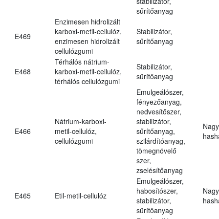
stabilizátor,
sűrítőanyag
Enzimesen hidrolizált
karboxi-metil-cellulóz,
Stabilizátor,
E469
enzimesen hidrolizált
sűrítőanyag
cellulózgumi
Térhálós nátrium-
Stabilizátor,
E468
karboxi-metil-cellulóz,
sűrítőanyag
térhálós cellulózgumi
Emulgeálószer,
fényezőanyag,
nedvesítőszer,
Nátrium-karboxi-
stabilizátor,
Nagy
E466
metil-cellulóz,
sűrítőanyag,
hasha
cellulózgumi
szilárdítóanyag,
tömegnövelő
szer,
zselésítőanyag
Emulgeálószer,
habosítószer,
Nagy
E465
Etil-metil-cellulóz
stabilizátor,
hasha
sűrítőanyag