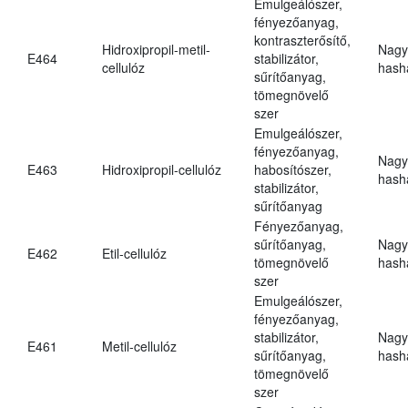
Emulgeálószer,
fényezőanyag,
kontraszterősítő,
Hidroxipropil-metil-
Nagy
E464
stabilizátor,
cellulóz
hasha
sűrítőanyag,
tömegnövelő
szer
Emulgeálószer,
fényezőanyag,
Nagy
E463
Hidroxipropil-cellulóz
habosítószer,
hasha
stabilizátor,
sűrítőanyag
Fényezőanyag,
sűrítőanyag,
Nagy
E462
Etil-cellulóz
tömegnövelő
hasha
szer
Emulgeálószer,
fényezőanyag,
stabilizátor,
Nagy
E461
Metil-cellulóz
sűrítőanyag,
hasha
tömegnövelő
szer