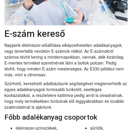
E-szám kereső
Napjaink élelmiszer-előállítása elképzelhetetlen adalékanyagok,
vagy ismertebb nevükön E-számok nélkül. Az E-számokról
számos tévhit kering a mindennapokban, vannak, akik kizárólag
E-mentes terméket szeretnének látni a boltok polcain. Pedig
tévhit, hogy minden E-szám mesterséges. Az E330 például nem
más, mint a citromsav.
Szűrhető, kereshető adatbázisunk segítségével megismerhetik az
egyes adalékanyagok fontosabb funkcióit, esetleges
kockázataikat, a részletekre kattintva pedig arról is olvashatnak,
hogy mely termékekben fordulnak elő leggyakrabban és további
szakirodalmat is ajánlunk.
Főbb adalékanyag csoportok
élelmiszer-színezékek,
sűrítők,