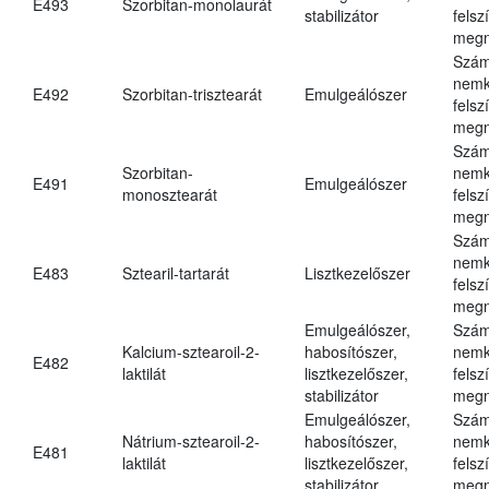
E493
Szorbitan-monolaurát
stabilizátor
felsz
megn
Szám
nemk
E492
Szorbitan-trisztearát
Emulgeálószer
felsz
megn
Szám
Szorbitan-
nemk
E491
Emulgeálószer
monosztearát
felsz
megn
Szám
nemk
E483
Sztearil-tartarát
Lisztkezelőszer
felsz
megn
Emulgeálószer,
Szám
Kalcium-sztearoil-2-
habosítószer,
nemk
E482
laktilát
lisztkezelőszer,
felsz
stabilizátor
megn
Emulgeálószer,
Szám
Nátrium-sztearoil-2-
habosítószer,
nemk
E481
laktilát
lisztkezelőszer,
felsz
stabilizátor
megn