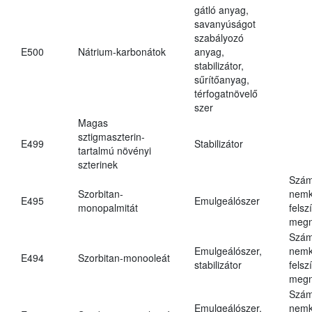
gátló anyag,
savanyúságot
szabályozó
E500
Nátrium-karbonátok
anyag,
stabilizátor,
sűrítőanyag,
térfogatnövelő
szer
Magas
sztigmaszterin-
E499
Stabilizátor
tartalmú növényi
szterinek
Szám
Szorbitan-
nemk
E495
Emulgeálószer
monopalmitát
felsz
megn
Szám
Emulgeálószer,
nemk
E494
Szorbitan-monooleát
stabilizátor
felsz
megn
Szám
Emulgeálószer,
nemk