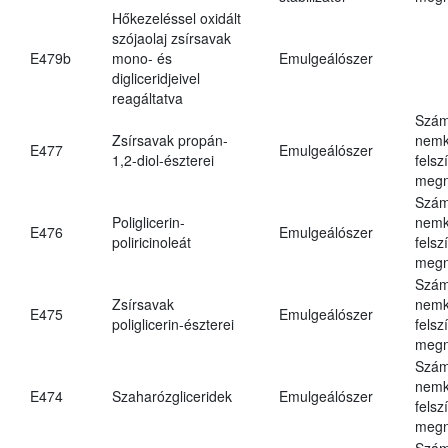
Hőkezeléssel oxidált
szójaolaj zsírsavak
E479b
mono- és
Emulgeálószer
digliceridjeivel
reagáltatva
Szám
Zsírsavak propán-
nemk
E477
Emulgeálószer
1,2-diol-észterei
felsz
megn
Szám
Poliglicerin-
nemk
E476
Emulgeálószer
poliricinoleát
felsz
megn
Szám
Zsírsavak
nemk
E475
Emulgeálószer
poliglicerin-észterei
felsz
megn
Szám
nemk
E474
Szaharózgliceridek
Emulgeálószer
felsz
megn
Szám