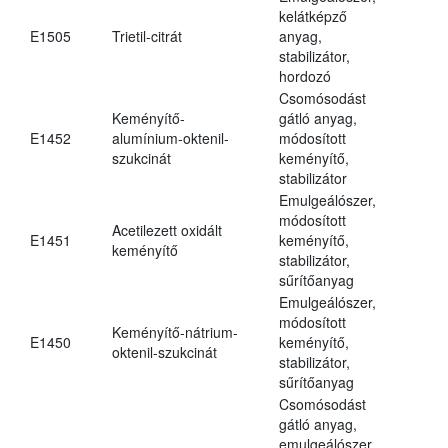
kelátképző
E1505
Trietil-citrát
anyag,
stabilizátor,
hordozó
Csomósodást
Keményítő-
gátló anyag,
E1452
alumínium-oktenil-
módosított
szukcinát
keményítő,
stabilizátor
Emulgeálószer,
módosított
Acetilezett oxidált
E1451
keményítő,
keményítő
stabilizátor,
sűrítőanyag
Emulgeálószer,
módosított
Keményítő-nátrium-
E1450
keményítő,
oktenil-szukcinát
stabilizátor,
sűrítőanyag
Csomósodást
gátló anyag,
emulgeálószer,