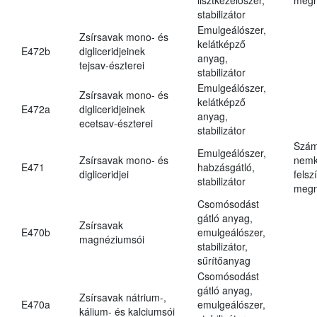
stabilizátor
Emulgeálószer,
Zsírsavak mono- és
kelátképző
E472b
digliceridjeinek
anyag,
tejsav-észterei
stabilizátor
Emulgeálószer,
Zsírsavak mono- és
kelátképző
E472a
digliceridjeinek
anyag,
ecetsav-észterei
stabilizátor
Szám
Emulgeálószer,
Zsírsavak mono- és
nemk
E471
habzásgátló,
digliceridjei
felsz
stabilizátor
megn
Csomósodást
gátló anyag,
Zsírsavak
E470b
emulgeálószer,
magnéziumsói
stabilizátor,
sűrítőanyag
Csomósodást
gátló anyag,
Zsírsavak nátrium-,
E470a
emulgeálószer,
kálium- és kalciumsói