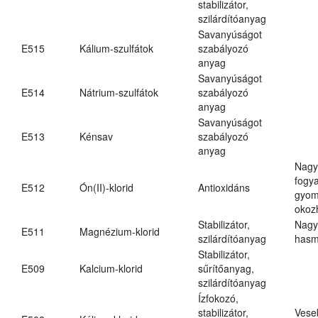
stabilizátor,
szilárdítóanyag
Savanyúságot
E515
Kálium-szulfátok
szabályozó
anyag
Savanyúságot
E514
Nátrium-szulfátok
szabályozó
anyag
Savanyúságot
E513
Kénsav
szabályozó
anyag
Nagy
fogy
E512
Ón(II)-klorid
Antioxidáns
gyom
okoz
Stabilizátor,
Nagy
E511
Magnézium-klorid
szilárdítóanyag
hasm
Stabilizátor,
E509
Kalcium-klorid
sűrítőanyag,
szilárdítóanyag
Ízfokozó,
stabilizátor,
Vese