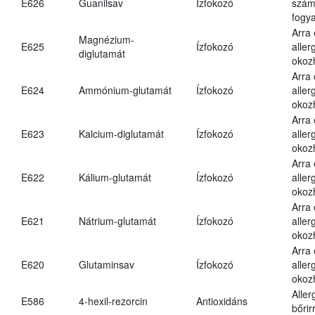
E626
Guanilsav
Ízfokozó
számá
fogya
Arra
Magnézium-
E625
Ízfokozó
aller
diglutamát
okoz
Arra
E624
Ammónium-glutamát
Ízfokozó
aller
okoz
Arra
E623
Kalcium-diglutamát
Ízfokozó
aller
okoz
Arra
E622
Kálium-glutamát
Ízfokozó
aller
okoz
Arra
E621
Nátrium-glutamát
Ízfokozó
aller
okoz
Arra
E620
Glutaminsav
Ízfokozó
aller
okoz
Aller
E586
4-hexil-rezorcin
Antioxidáns
bőrir