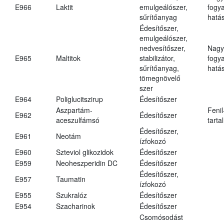
E966
Laktit
emulgeálószer,
fogy
sűrítőanyag
hatá
Édesítőszer,
emulgeálószer,
nedvesítőszer,
Nagy
E965
Maltitok
stabilizátor,
fogy
sűrítőanyag,
hatá
tömegnövelő
szer
E964
Poliglucitszirup
Édesítőszer
Aszpartám-
Fenil
E962
Édesítőszer
aceszulfámsó
tarta
Édesítőszer,
E961
Neotám
ízfokozó
E960
Szteviol glikozidok
Édesítőszer
E959
Neoheszperidin DC
Édesítőszer
Édesítőszer,
E957
Taumatin
ízfokozó
E955
Szukralóz
Édesítőszer
E954
Szacharinok
Édesítőszer
Csomósodást