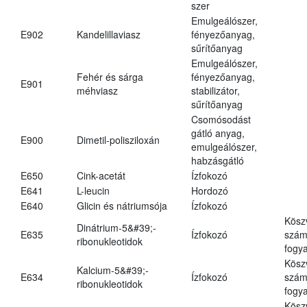
szer
Emulgeálószer,
E902
Kandelillaviasz
fényezőanyag,
sűrítőanyag
Emulgeálószer,
Fehér és sárga
fényezőanyag,
E901
méhviasz
stabilizátor,
sűrítőanyag
Csomósodást
gátló anyag,
E900
Dimetil-polisziloxán
emulgeálószer,
habzásgátló
E650
Cink-acetát
Ízfokozó
E641
L-leucin
Hordozó
E640
Glicin és nátriumsója
Ízfokozó
Kösz
Dinátrium-5&#39;-
E635
Ízfokozó
számá
ribonukleotidok
fogya
Kösz
Kalcium-5&#39;-
E634
Ízfokozó
számá
ribonukleotidok
fogya
Kösz