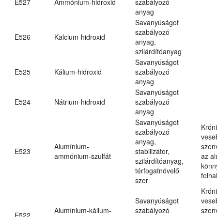
E527
Ammónium-hidroxid
szabályozó
anyag
Savanyúságot
szabályozó
E526
Kalcium-hidroxid
anyag,
szilárdítóanyag
Savanyúságot
E525
Kálium-hidroxid
szabályozó
anyag
Savanyúságot
E524
Nátrium-hidroxid
szabályozó
anyag
Savanyúságot
Krón
szabályozó
vese
anyag,
Alumínium-
szen
E523
stabilizátor,
ammónium-szulfát
az a
szilárdítóanyag,
könn
térfogatnövelő
felh
szer
Krón
Savanyúságot
vese
Alumínium-kálium-
szabályozó
szen
E522