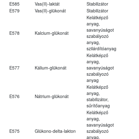
E585
Vas(II)-laktát
Stabilizátor
E579
Vas(II)-glükonát
Stabilizátor
Kelátképző
anyag,
savanyúságot
E578
Kalcium-glükonát
szabályozó
anyag,
szilárdítóanyag
Kelátképző
anyag,
E577
Kálium-glükonát
savanyúságot
szabályozó
anyag
Kelátképző
anyag,
E576
Nátrium-glükonát
stabilizátor,
sűrítőanyag
Kelátképző
anyag,
savanyúságot
E575
Glükono-delta-lakton
szabályozó
anyag,