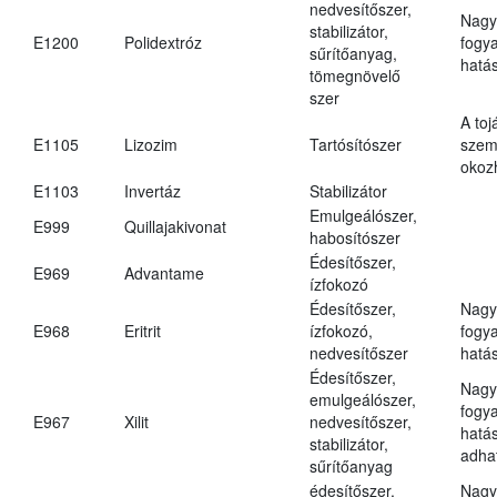
nedvesítőszer,
Nagy
stabilizátor,
E1200
Polidextróz
fogy
sűrítőanyag,
hatá
tömegnövelő
szer
A toj
E1105
Lizozim
Tartósítószer
szem
okoz
E1103
Invertáz
Stabilizátor
Emulgeálószer,
E999
Quillajakivonat
habosítószer
Édesítőszer,
E969
Advantame
ízfokozó
Édesítőszer,
Nagy
E968
Eritrit
ízfokozó,
fogy
nedvesítőszer
hatá
Édesítőszer,
Nagy
emulgeálószer,
fogy
E967
Xilit
nedvesítőszer,
hatá
stabilizátor,
adha
sűrítőanyag
édesítőszer,
Nagy