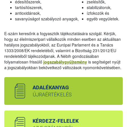
édesítőszerek,
zselésítők,
tartósítószerek,
stabilizátorok,
antioxidánsok,
ízfokozók és
savanyúságot szabályozó anyagok,
egyéb vegyületek.
E-szám keresőnk a fogyasztók tájékoztatására szolgál. Kérjük,
hogy az élelmiszeripari vállalkozók minden esetben az aktuálisan
hatályos jogszabályokból, az Európai Parlament és a Tanács
1333/2008/EK rendeletéből, valamint a Bizottság 231/2012/EU
rendeletéből tájékozódjanak. A Nébih gondozásában
folyamatosan frissülő
jogszabálygyűjtemény
is segítséget nyújt
a jogszabályokban bekövetkező változások nyomonkövetésében.
ADALÉKANYAG
ÚJRAÉRTÉKELÉS
KÉRDEZZ-FELELEK