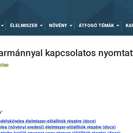
ÉLELMISZER
NÖVÉNY
ÁTFOGÓ TÉMÁK
KA
akarmánnyal kapcsolatos nyomta
űrlap
p
*
délyköteles élelmiszer-előállítók részére (docx)
es (növényi eredetű) élelmiszer-előállítók részére (docx)
kezésbe kerülő anyagot vagy tárgyat előállítók részére (docx)