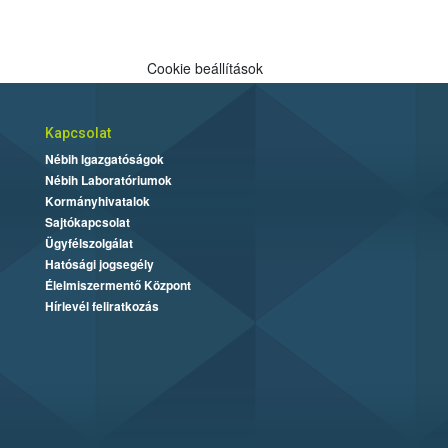
Cookie beállítások
Kapcsolat
Nébih Igazgatóságok
Nébih Laboratóriumok
Kormányhivatalok
Sajtókapcsolat
Ügyfélszolgálat
Hatósági jogsegély
Élelmiszermentő Központ
Hírlevél feliratkozás