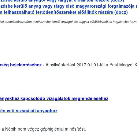
tkezésbe kerülő anyag vagy tárgy első magyarországi forgalmazója 
n felhasználható fertőtlenítőszereket előállítók részére (docx)
kel rendeltetésszerűen érintkezésbe kerülő anyagok és tárgyak előállításáról és forgalomba hozat
ység bejelentéséhez
- A nyilvántartást 2017.01.01-től a Pest Megyei
ényekhez kapcsolódó vizsgálatok megrendeléséhez
n vett vizsgálati anyaghoz
n a Nébih nem végez géphigiéniai minősítést.