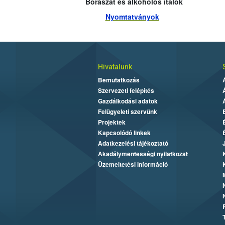
Borászat és alkoholos italok
Nyomtatványok
Hivatalunk
Bemutatkozás
Szervezeti felépítés
Gazdálkodási adatok
Felügyeleti szervünk
Projektek
Kapcsolódó linkek
Adatkezelési tájékoztató
Akadálymentességi nyilatkozat
Üzemeltetési információ