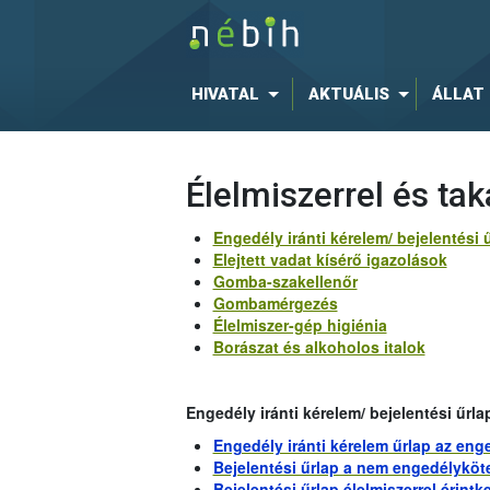
HIVATAL
AKTUÁLIS
ÁLLAT
Élelmiszerrel és t
Engedély iránti kérelem/ bejelentési 
Elejtett vadat kísérő igazolások
Gomba-szakellenőr
Gombamérgezés
Élelmiszer-gép higiénia
Borászat és alkoholos italok
Engedély iránti kérelem/ bejelentési űrla
Engedély iránti kérelem űrlap az enge
Bejelentési űrlap a nem engedélykötel
Bejelentési űrlap élelmiszerrel érint