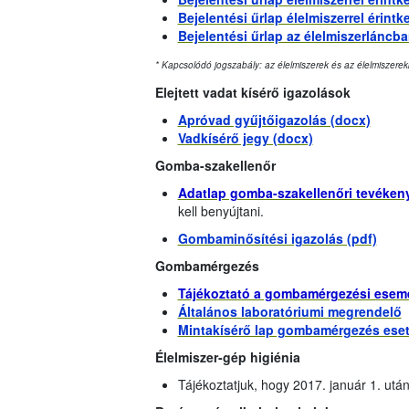
Bejelentési űrlap élelmiszerrel érin
Bejelentési űrlap az élelmiszerláncba
* Kapcsolódó jogszabály: az élelmiszerek és az élelmiszerek
Elejtett vadat kísérő igazolások
Apróvad gyűjtőigazolás (docx)
Vadkísérő jegy (docx)
Gomba-szakellenőr
Adatlap gomba-szakellenőri tevéken
kell benyújtani.
Gombaminősítési igazolás (pdf)
Gombamérgezés
Tájékoztató a gombamérgezési esem
Általános laboratóriumi megrendelő
Mintakísérő lap gombamérgezés eseté
Élelmiszer-gép higiénia
Tájékoztatjuk, hogy 2017. január 1. utá