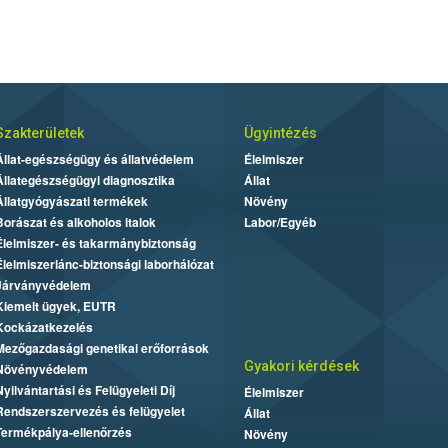
Szakterületek
Ügyintézés
Állat-egészségügy és állatvédelem
Élelmiszer
Állategészségügyi diagnosztika
Állat
Állatgyógyászati termékek
Növény
Borászat és alkoholos italok
Labor/Egyéb
Élelmiszer- és takarmánybiztonság
Élelmiszerlánc-biztonsági laborhálózat
Járványvédelem
Kiemelt ügyek, EUTR
Kockázatkezelés
Mezőgazdasági genetikai erőforrások
Gyakori kérdések
Növényvédelem
Nyilvántartási és Felügyeleti Díj
Élelmiszer
Rendszerszervezés és felügyelet
Állat
Termékpálya-ellenőrzés
Növény