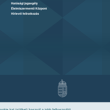
Hatósági jogsegély
Élelmiszermentő Központ
Hírlevél feliratkozás
ie-kat (sütiket) használ a jobb felhasználói