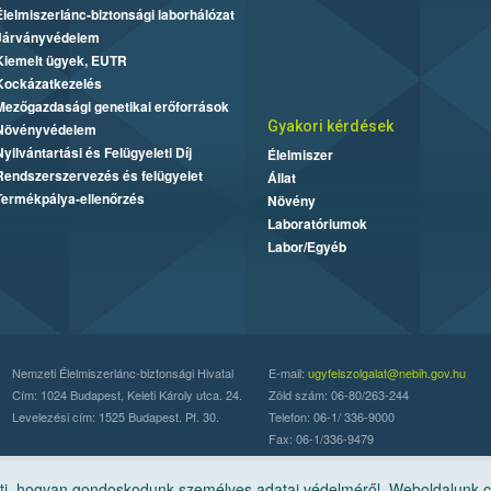
Élelmiszerlánc-biztonsági laborhálózat
Járványvédelem
Kiemelt ügyek, EUTR
Kockázatkezelés
Mezőgazdasági genetikai erőforrások
Gyakori kérdések
Növényvédelem
Nyilvántartási és Felügyeleti Díj
Élelmiszer
Rendszerszervezés és felügyelet
Állat
Termékpálya-ellenőrzés
Növény
Laboratóriumok
Labor/Egyéb
Nemzeti Élelmiszerlánc-biztonsági Hivatal
E-mail:
ugyfelszolgalat@nebih.gov.hu
Cím: 1024 Budapest, Keleti Károly utca. 24.
Zöld szám: 06-80/263-244
Levelezési cím: 1525 Budapest. Pf. 30.
Telefon: 06-1/ 336-9000
Fax: 06-1/336-9479
, hogyan gondoskodunk személyes adatai védelméről. Weboldalunk cook