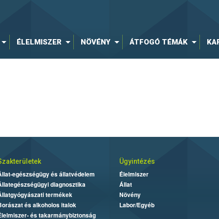
ÉLELMISZER
NÖVÉNY
ÁTFOGÓ TÉMÁK
KA
Szakterületek
Ügyintézés
Állat-egészségügy és állatvédelem
Élelmiszer
Állategészségügyi diagnosztika
Állat
Állatgyógyászati termékek
Növény
Borászat és alkoholos italok
Labor/Egyéb
Élelmiszer- és takarmánybiztonság