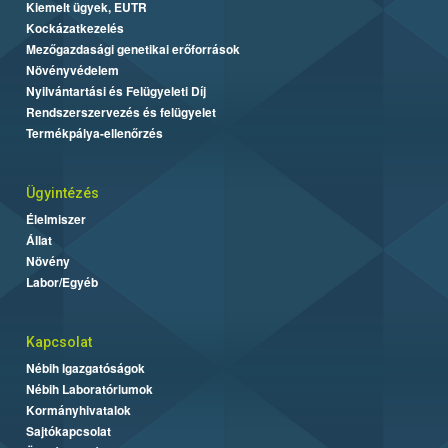
Kiemelt ügyek, EUTR
Kockázatkezelés
Mezőgazdasági genetikai erőforrások
Növényvédelem
Nyilvántartási és Felügyeleti Díj
Rendszerszervezés és felügyelet
Termékpálya-ellenőrzés
Ügyintézés
Élelmiszer
Állat
Növény
Labor/Egyéb
Kapcsolat
Nébih Igazgatóságok
Nébih Laboratóriumok
Kormányhivatalok
Sajtókapcsolat