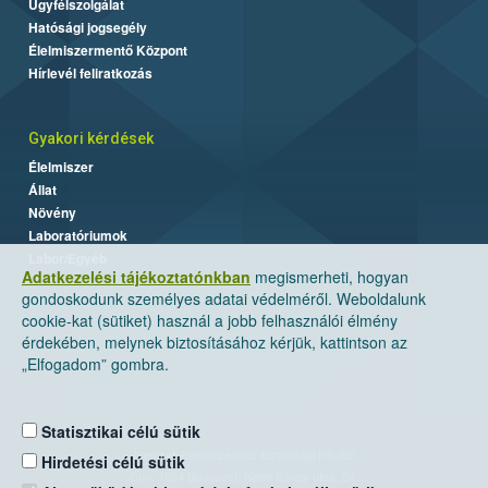
Ügyfélszolgálat
Hatósági jogsegély
Élelmiszermentő Központ
Hírlevél feliratkozás
Gyakori kérdések
Élelmiszer
Állat
Növény
Laboratóriumok
Labor/Egyéb
Adatkezelési tájékoztatónkban
megismerheti, hogyan
gondoskodunk személyes adatai védelméről. Weboldalunk
cookie-kat (sütiket) használ a jobb felhasználói élmény
érdekében, melynek biztosításához kérjük, kattintson az
„Elfogadom” gombra.
Statisztikai célú sütik
Nemzeti Élelmiszerlánc-biztonsági Hivatal
Hirdetési célú sütik
Cím: 1024 Budapest, Keleti Károly utca. 24.