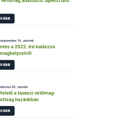
vetőmag adatbázis tájékoztató
VÁBB
szeptember 16., péntek
ntés a 2022. évi kalászos
maghelyzetről
VÁBB
március 25., szerda
elelő a tavaszi vetőmag-
tottság hazánkban
VÁBB