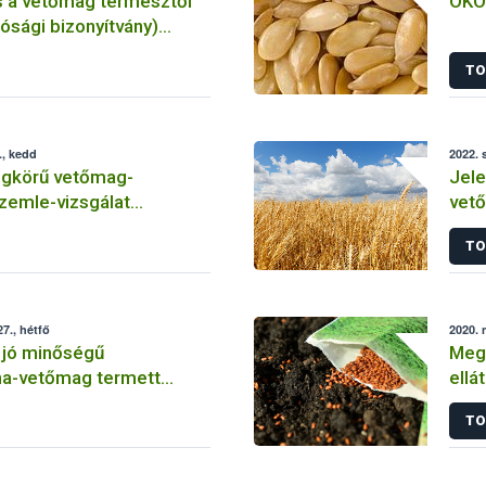
s a vetőmag termesztői
ÖKO 
tósági bizonyítvány)
feltételeiről
TO
., kedd
2022. 
ogkörű vetőmag-
Jele
zemle-vizsgálat
vető
TO
7., hétfő
2020. 
 jó minőségű
Megf
a-vetőmag termett
ellá
magyar földeken
TO