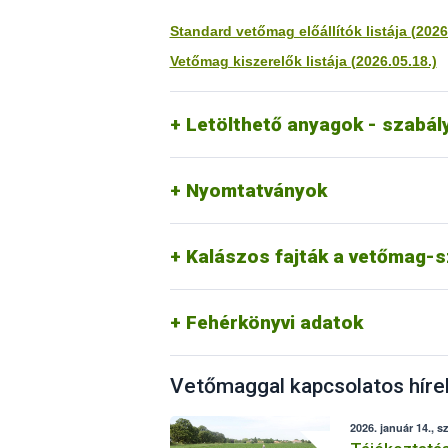
Mezőgazdasági Genetikai Erőforrások
Kérelmek vetőmag forgalmazáshoz kapc
Standard vetőmag előállítók listája (2026
vizsgarend
Standard vetőmag-szaporítói engedély
Útmutató szántóföldi vetőmagtételek
Vetőmag kiszerelők listája (2026.05.18.)
Vetőmag kiszerelési engedély kérelem
Útmutató automata mintavevő nyilván
Átruházott jogkörben végzett tevékenys
Nyomtatvány automata mintavevő nyil
- Módszertani útmutató (pdf)
Letölthető anyagok - szabál
- Kérelem (pdf)
- Eszköznyilvántartó (pdf)
- Pártatlansági nyilatkozat (pdf)
Nyomtatványok
2012
;
2013
;
2014;
2015
;
2016
;
2017
;
20
Kalászos fajták a vetőmag-
2018
;
2019
;
2020
;
2021
;
2022
;
2023
;
20
Fehérkönyvi adatok
Vetőmaggal kapcsolatos híre
2026. január 14., s