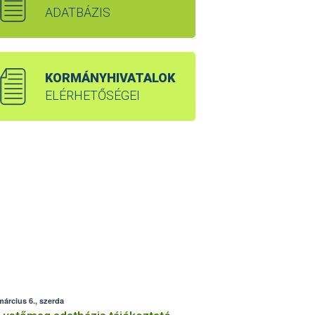
ADATBÁZIS
KORMÁNYHIVATALOK
ELÉRHETŐSÉGEI
március 6., szerda