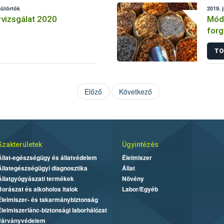
sütörtök
2019. 
vizsgálat 2020
Módo
forg
TO
Előző
Következő
Szakterületek
Ügyintézés
Állat-egészségügy és állatvédelem
Élelmiszer
Állategészségügyi diagnosztika
Állat
Állatgyógyászati termékek
Növény
Borászat és alkoholos italok
Labor/Egyéb
Élelmiszer- és takarmánybiztonság
Élelmiszerlánc-biztonsági laborhálózat
Járványvédelem