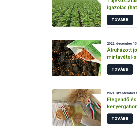
Tájékoztatá
igazolás (ha
kiállításának 
TOVÁBB
2022. december 13
Átruházott j
mintavétel-s
tájékoztató
TOVÁBB
2021. szeptember 2
Elegendő és
kenyérgabon
2021-ben a 
TOVÁBB