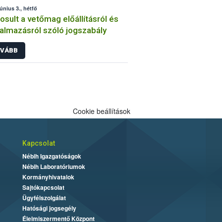
június 3., hétfő
sult a vetőmag előállításról és
almazásról szóló jogszabály
VÁBB
Cookie beállítások
Kapcsolat
Nébih Igazgatóságok
Nébih Laboratóriumok
Kormányhivatalok
Sajtókapcsolat
Ügyfélszolgálat
Hatósági jogsegély
Élelmiszermentő Központ