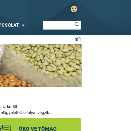
PCSOLAT
oz került.
lügyeleti Osztályai végzik.
ÖKO VETŐMAG