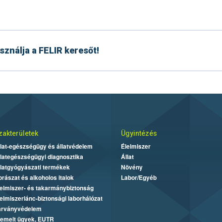
ználja a FELIR keresőt!
zakterületek
Ügyintézés
lat-egészségügy és állatvédelem
Élelmiszer
lategészségügyi diagnosztika
Állat
latgyógyászati termékek
Növény
rászat és alkoholos italok
Labor/Egyéb
elmiszer- és takarmánybiztonság
elmiszerlánc-biztonsági laborhálózat
árványvédelem
iemelt ügyek, EUTR