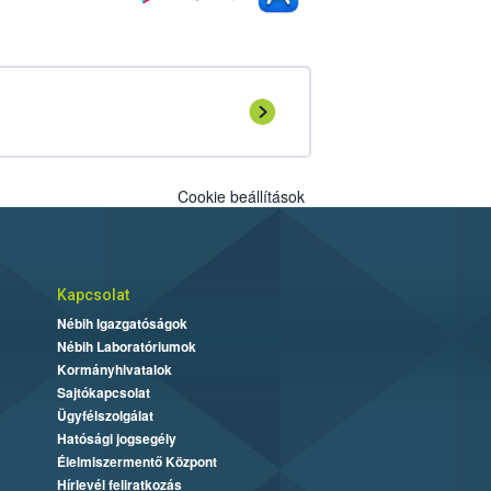
Cookie beállítások
Kapcsolat
Nébih Igazgatóságok
Nébih Laboratóriumok
Kormányhivatalok
Sajtókapcsolat
Ügyfélszolgálat
Hatósági jogsegély
Élelmiszermentő Központ
Hírlevél feliratkozás