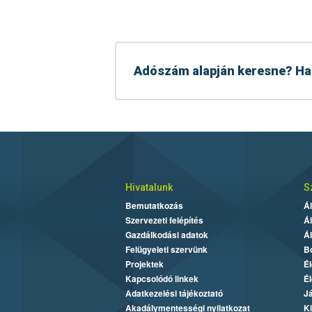
Adószám alapján keresne? Has
Hivatalunk
S
Bemutatkozás
Ál
Szervezeti felépítés
Ál
Gazdálkodási adatok
Ál
Felügyeleti szervünk
Bo
Projektek
Él
Kapcsolódó linkek
Él
Adatkezelési tájékoztató
J
Akadálymentességi nyilatkozat
K