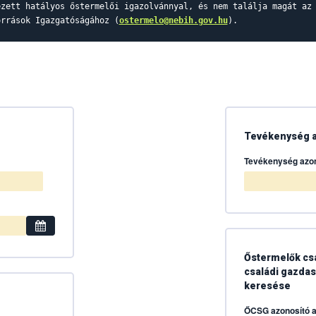
ezett hatályos őstermelői igazolvánnyal, és nem találja magát az
orrások Igazgatóságához (
ostermelo@nebih.gov.hu
).
Tevékenység a
Tevékenység azon
Őstermelők cs
családi gazdasá
keresése
ŐCSG azonosító a