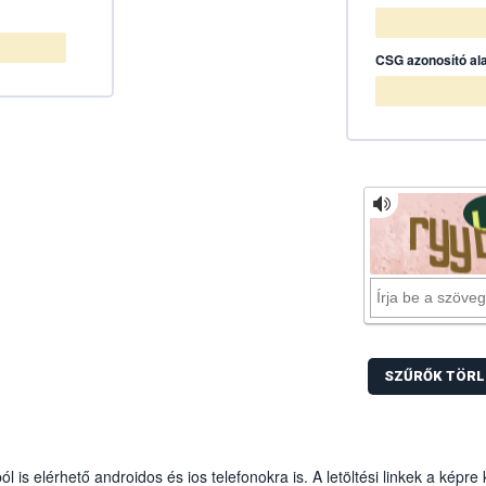
CSG azonosító al
SZŰRŐK TÖRL
is elérhető androidos és ios telefonokra is. A letöltési linkek a képre 