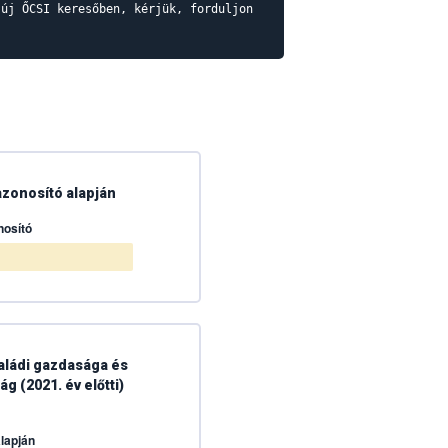
 új ŐCSI keresőben, kérjük, forduljon
zonosító alapján
osító
aládi gazdasága és
g (2021. év előtti)
lapján