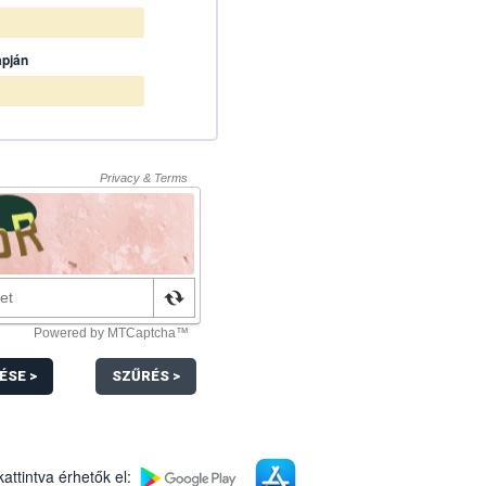
apján
ÉSE >
SZŰRÉS >
kattintva érhetők el: