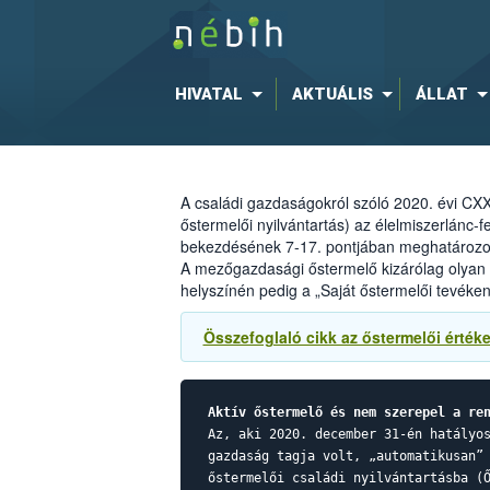
HIVATAL
AKTUÁLIS
ÁLLAT
A családi gazdaságokról szóló 2020. évi CXX
őstermelői nyilvántartás) az élelmiszerlánc-fe
bekezdésének 7-17. pontjában meghatározott
A mezőgazdasági őstermelő kizárólag olyan te
helyszínén pedig a „Saját őstermelői tevéken
Összefoglaló cikk az őstermelői értéke
Aktív őstermelő és nem szerepel a re
Az, aki 2020. december 31-én hatályo
gazdaság tagja volt, „automatikusan”
őstermelői családi nyilvántartásba (