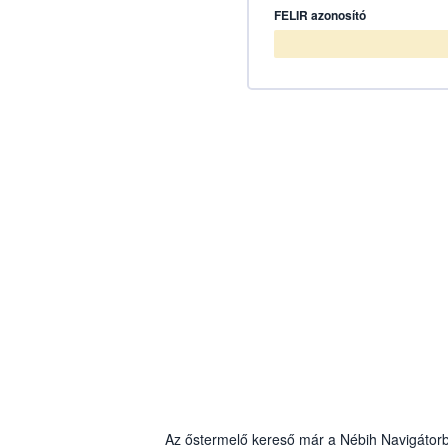
FELIR azonosító
Az őstermelő kereső már a Nébih Navigátorból 