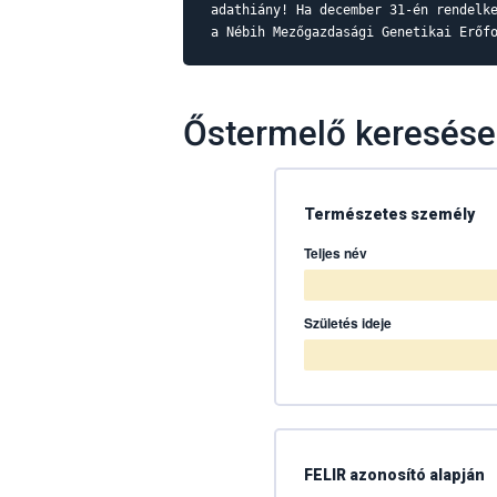
adathiány! Ha december 31-én rendelk
a Nébih Mezőgazdasági Genetikai Erőf
Őstermelő keresése
Természetes személy
Teljes név
Születés ideje
FELIR azonosító alapján