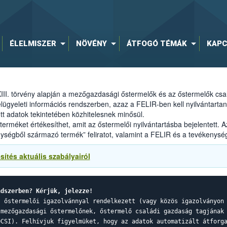
ÉLELMISZER
NÖVÉNY
ÁTFOGÓ TÉMÁK
KAPC
III. törvény alapján a mezőgazdasági őstermelők és az őstermelők csa
lügyeleti információs rendszerben, azaz a FELIR-ben kell nyilvántartani.
 adatok tekintetében közhitelesnek minősül.
rméket értékesíthet, amit az őstermelői nyilvántartásba bejelentett. 
ységből származó termék” feliratot, valamint a FELIR és a tevékenységén
sítés aktuális szabályairól
ndszerben? Kérjük, jelezze!
s őstermelői igazolvánnyal rendelkezett (vagy közös igazolványon
 mezőgazdasági őstermelőnek, őstermelő családi gazdaság tagjának
ŐCSI). Felhívjuk figyelmüket, hogy az adatok automatizált átforg