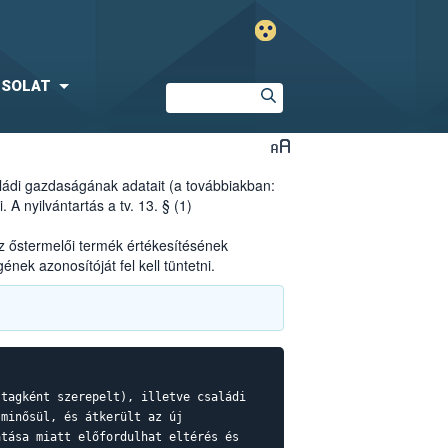
SOLAT
ládi gazdaságának adatait (a továbbiakban:
 A nyilvántartás a tv. 13. § (1)
Az őstermelői termék értékesítésének
ek azonosítóját fel kell tüntetni.
 tagként szerepelt), illetve családi
 minősül, és átkerült az új
atása miatt előfordulhat eltérés és