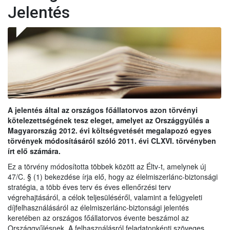
Jelentés
A jelentés által az országos főállatorvos azon törvényi
kötelezettségének tesz eleget, amelyet az Országgyűlés a
Magyarország 2012. évi költségvetését megalapozó egyes
törvények módosításáról szóló 2011. évi CLXVI. törvényben
írt elő számára.
Ez a törvény módosította többek között az Éltv-t, amelynek új
47/C. § (1) bekezdése írja elő, hogy az élelmiszerlánc-biztonsági
stratégia, a több éves terv és éves ellenőrzési terv
végrehajtásáról, a célok teljesüléséről, valamint a felügyeleti
díjfelhasználásáról az élelmiszerlánc-biztonsági jelentés
keretében az országos főállatorvos évente beszámol az
Országgyűlésnek. A felhasználásról feladatonkénti szöveges