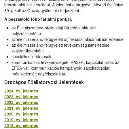
beszámolót kell készíteni. A jelentést a tárgyévet követő év június
30-ig kell az Országgyűlés elé terjeszteni.
A beszámoló főbb tartalmi pontjai:
az Élelmiszerlánc-biztonsági Stratégia aktuális
helyzetjelentése
az élelmiszerlánc-felügyeleti díj felhasználásának ismertetése
az élelmiszerlánc-felügyeleti tevékenység ismertetése
szakterületenként
speciális ellenőrzések
kommunikációs tevékenységek: RASFF; kapcsolattartás az
EFSA-val; kommunikációs kampányok; sajtókapcsolat,
médiajelenlét; ügyfélszolgálat.
Országos Főállatorvosi Jelentések
2024. évi jelentés
2023. évi jelentés
2022. évi jelentés
2021. évi jelentés
2020. évi jelentés
2019. évi jelentés
2018. évi jelentés