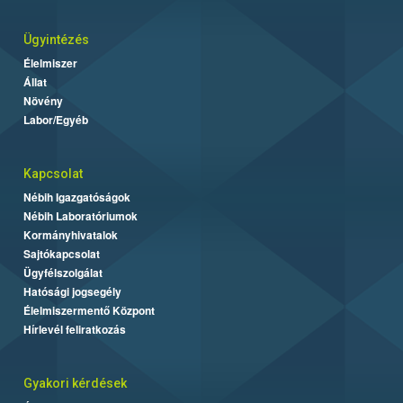
Ügyintézés
Élelmiszer
Állat
Növény
Labor/Egyéb
Kapcsolat
Nébih Igazgatóságok
Nébih Laboratóriumok
Kormányhivatalok
Sajtókapcsolat
Ügyfélszolgálat
Hatósági jogsegély
Élelmiszermentő Központ
Hírlevél feliratkozás
Gyakori kérdések