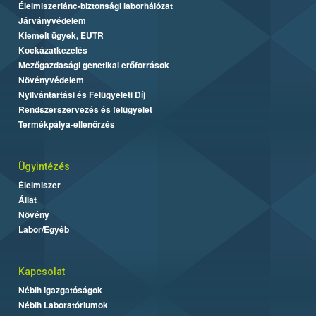
Élelmiszerlánc-biztonsági laborhálózat
Járványvédelem
Kiemelt ügyek, EUTR
Kockázatkezelés
Mezőgazdasági genetikai erőforrások
Növényvédelem
Nyilvántartási és Felügyeleti Díj
Rendszerszervezés és felügyelet
Termékpálya-ellenőrzés
Ügyintézés
Élelmiszer
Állat
Növény
Labor/Egyéb
Kapcsolat
Nébih Igazgatóságok
Nébih Laboratóriumok