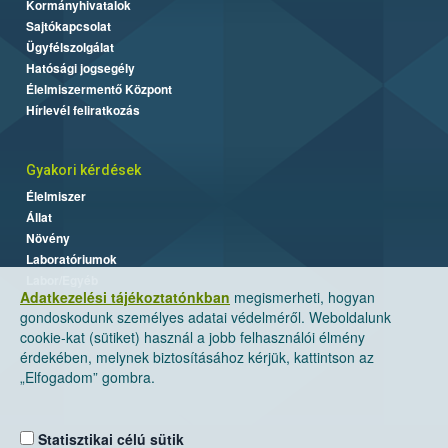
Kormányhivatalok
Sajtókapcsolat
Ügyfélszolgálat
Hatósági jogsegély
Élelmiszermentő Központ
Hírlevél feliratkozás
Gyakori kérdések
Élelmiszer
Állat
Növény
Laboratóriumok
Labor/Egyéb
Adatkezelési tájékoztatónkban
megismerheti, hogyan
gondoskodunk személyes adatai védelméről. Weboldalunk
cookie-kat (sütiket) használ a jobb felhasználói élmény
érdekében, melynek biztosításához kérjük, kattintson az
„Elfogadom” gombra.
Statisztikai célú sütik