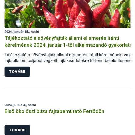
2024. január 15., hétfő
Tájékoztató a növényfajták állami elismerés iránti
kérelmének 2024. január 1-től alkalmazandó gyakorlatár
Tájékoztató a növényfajták állami elismerés iránti kérelmének, valam
fajtaoltalom céljából végzett fajtakísérletekre történő bejelentésének
2024. január 1-től alkalmazandó gyakorlatáról
TOVÁBB
2023. július 3., hétfő
Első öko őszi búza fajtabemutató Fertődön
TOVÁBB