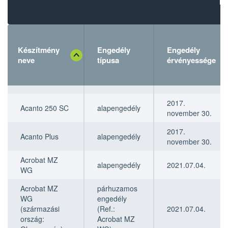
Készítmény
Engedély
Engedély
neve
típusa
érvényessége
Készítmény
Készítmény
Engedély
Engedély
Engedély
Engedély
neve
neve
típusa
típusa
érvényessége
érvényessége
2017.
Acanto 250 SC
alapengedély
november 30.
2017.
Acanto Plus
alapengedély
november 30.
Acrobat MZ
alapengedély
2021.07.04.
WG
Acrobat MZ
párhuzamos
WG
engedély
(származási
(Ref.:
2021.07.04.
ország:
Acrobat MZ