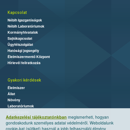
Kapcsolat
Nébih Igazgatóságok
Nébih Laboratóriumok
Kormányhivatalok
Sajtókapcsolat
Ügyfélszolgálat
Hatósági jogsegély
Élelmiszermentő Központ
Hírlevél feliratkozás
Gyakori kérdések
Élelmiszer
Állat
Növény
Laboratóriumok
Labor/Egyéb
Adatkezelési tájékoztatónkban
megismerheti, hogyan
gondoskodunk személyes adatai védelméről. Weboldalunk
cookie-kat (sütiket) használ a jobb felhasználói élmény