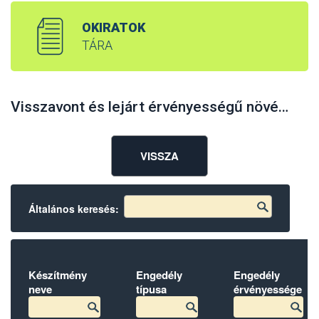
OKIRATOK
TÁRA
Visszavont és lejárt érvényességű növényvédő szerek
VISSZA
Általános keresés:
Készítmény
Engedély
Engedély
neve
típusa
érvényessége