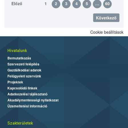
Előző
1
2
3
4
5
…
60
Következő
Cookie beállítások
Hivatalunk
Bemutatkozás
Szervezeti felépítés
Gazdálkodási adatok
Felügyeleti szervünk
Projektek
Kapcsolódó linkek
Adatkezelési tájékoztató
Akadálymentességi nyilatkozat
Üzemeltetési információ
Szakterületek