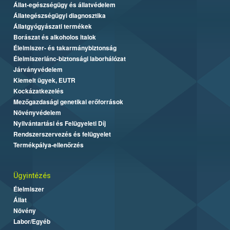
Állat-egészségügy és állatvédelem
Állategészségügyi diagnosztika
Állatgyógyászati termékek
Borászat és alkoholos italok
Élelmiszer- és takarmánybiztonság
Élelmiszerlánc-biztonsági laborhálózat
Járványvédelem
Kiemelt ügyek, EUTR
Kockázatkezelés
Mezőgazdasági genetikai erőforrások
Növényvédelem
Nyilvántartási és Felügyeleti Díj
Rendszerszervezés és felügyelet
Termékpálya-ellenőrzés
Ügyintézés
Élelmiszer
Állat
Növény
Labor/Egyéb