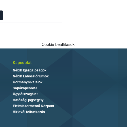
Cookie beállítások
Kapcsolat
Nébih Igazgatóságok
Nébih Laboratóriumok
Kormányhivatalok
Sajtókapcsolat
Ügyfélszolgálat
Hatósági jogsegély
Élelmiszermentő Központ
Hírlevél feliratkozás