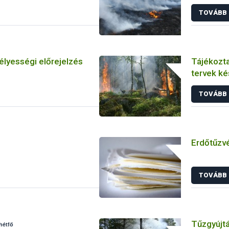
TOVÁBB
lyességi előrejelzés
Tájékozta
tervek ké
TOVÁBB
Erdőtűzv
TOVÁBB
Tűzgyújtás
hétfő