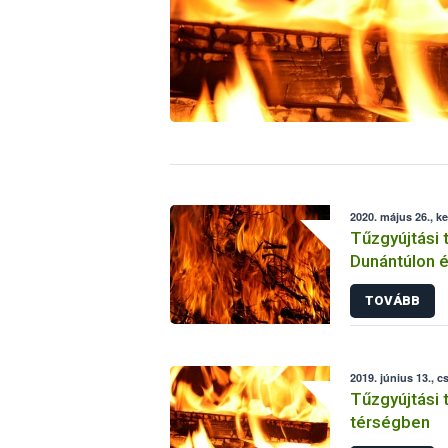
2020. május 26., k
Tűzgyújtási 
Dunántúlon é
országrészb
TOVÁBB
2019. június 13., c
Tűzgyújtási t
térségben