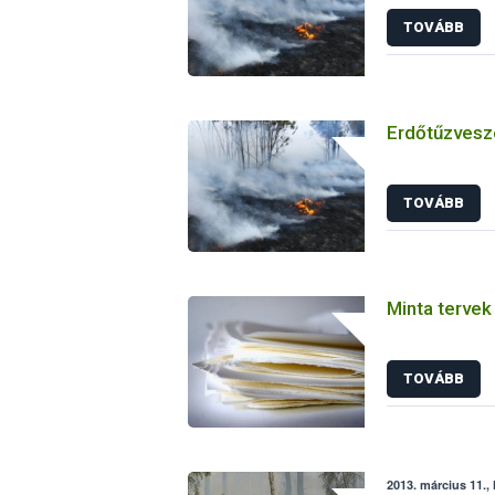
TOVÁBB
Erdőtűzveszé
TOVÁBB
Minta tervek
TOVÁBB
2013. március 11., 