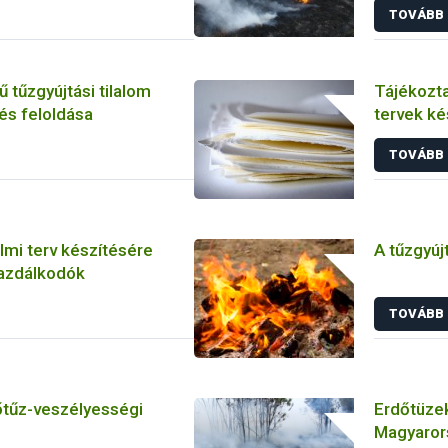
TOVÁBB
 tűzgyújtási tilalom
Tájékozta
és feloldása
tervek kés
ÖM rendel
TOVÁBB
mi terv készítésére
A tűzgyúj
gazdálkodók
TOVÁBB
tűz-veszélyességi
Erdőtüze
Magyaror