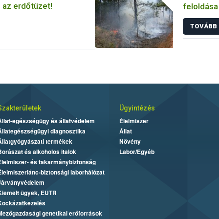
az erdőtüzet!
feloldása
TOVÁBB
Szakterületek
Ügyintézés
Állat-egészségügy és állatvédelem
Élelmiszer
Állategészségügyi diagnosztika
Állat
Állatgyógyászati termékek
Növény
Borászat és alkoholos italok
Labor/Egyéb
Élelmiszer- és takarmánybiztonság
Élelmiszerlánc-biztonsági laborhálózat
Járványvédelem
Kiemelt ügyek, EUTR
Kockázatkezelés
Mezőgazdasági genetikai erőforrások