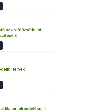
tó az erdőtűzvédelmi
szítéséről
édelmi tervek
i tilalom elrendelése, ill.