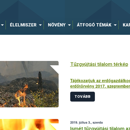
ÉLELMISZER
NÖVÉNY
ÁTFOGÓ TÉMÁK
KA
Tűzgyújtási tilalom térkép
Tájékozatjuk az erdőgazdálkod
erdőtörvény 2017. szeptember
alapján a
tűzgyújtási tilalom 
TOVÁBB
2019. július 3., szerda
Ismét tűzgyújtási tilalom a