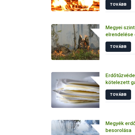
TOVÁBB
Megyei szintű
elrendelése 
TOVÁBB
Erdőtűzvédel
kötelezett 
TOVÁBB
Megyék erdő
besorolása