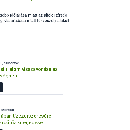
ebb időjárása miatt az alföldi térség
eg kiszáradása miatt tűzveszély alakult
 életbe lép a tűzgyújtási tilalom. A
i Hivatal (Nébih) felhívja a lakosság
ttan körültekintőek, Magyarországon
ékát emberi mulasztás okozza.
0., csütörtök
si tilalom visszavonása az
érségben
., szombat
rában tízezerszeresére
erdőtűz kiterjedése