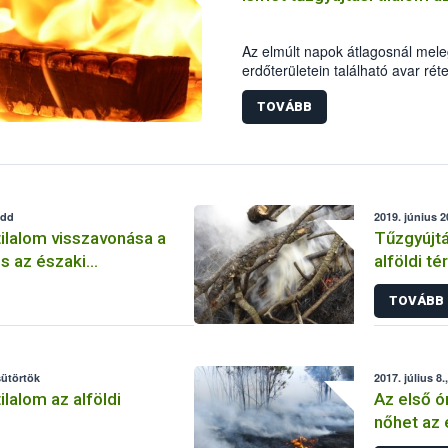
Az elmúlt napok átlagosnál meleg
erdőterületein található avar rét
ki. 2019. július 3-tól öt megyében
Nemzeti Élelmiszerlánc-biztonság
TOVÁBB
figyelmét, hogy legyenek fokozo
ugyanis az erdőtüzek 99 százal
edd
2019. június 2
tilalom visszavonása a
Tűzgyújtá
s az északi
alföldi t
en
TOVÁBB
sütörtök
2017. július 8
ilalom az alföldi
Az első ó
nőhet az 