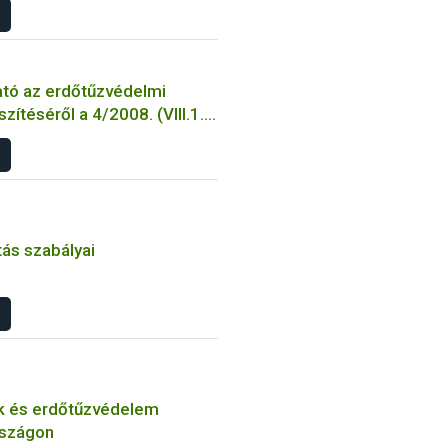
tó az erdőtűzvédelmi
zítéséről a 4/2008. (VIII.1.)
et előírásai alapján
tás szabályai
k és erdőtűzvédelem
szágon