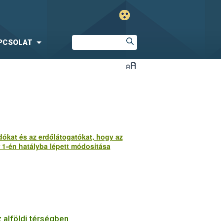
PCSOLAT
ókat és az erdőlátogatókat, hogy az
 1-én hatályba lépett módosítása
közzétételének rendje
megváltozott.
z alföldi térségben