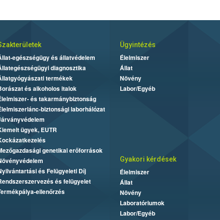
Szakterületek
Ügyintézés
Állat-egészségügy és állatvédelem
Élelmiszer
Állategészségügyi diagnosztika
Állat
Állatgyógyászati termékek
Növény
Borászat és alkoholos italok
Labor/Egyéb
Élelmiszer- és takarmánybiztonság
Élelmiszerlánc-biztonsági laborhálózat
Járványvédelem
Kiemelt ügyek, EUTR
Kockázatkezelés
Mezőgazdasági genetikai erőforrások
Gyakori kérdések
Növényvédelem
Nyilvántartási és Felügyeleti Díj
Élelmiszer
Rendszerszervezés és felügyelet
Állat
Termékpálya-ellenőrzés
Növény
Laboratóriumok
Labor/Egyéb