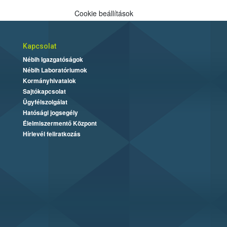
Cookie beállítások
Kapcsolat
Nébih Igazgatóságok
Nébih Laboratóriumok
Kormányhivatalok
Sajtókapcsolat
Ügyfélszolgálat
Hatósági jogsegély
Élelmiszermentő Központ
Hírlevél feliratkozás