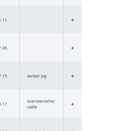
.11.
➕
.06.
➕
.15.
sertés/ pig
➕
szarvasmarha/
.17.
➕
cattle