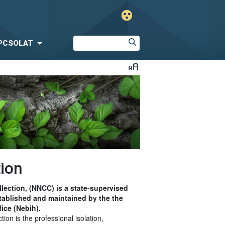
PCSOLAT
tion
lection, (NNCC) is a state-supervised
stablished and maintained by the the
ice (Nebih).
ion is the professional isolation,