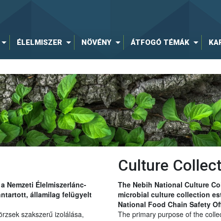
ÉLELMISZER
NÖVÉNY
ÁTFOGÓ TÉMÁK
KA
Culture Collec
a Nemzeti Élelmiszerlánc-
The Nebih National Culture Col
ntartott, államilag felügyelt
microbial culture collection e
National Food Chain Safety Off
rzsek szakszerű izolálása,
The primary purpose of the collect