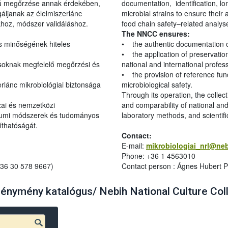
vú megőrzése annak érdekében,
documentation, identification, l
áljanak az élelmiszerlánc
microbial strains to ensure their a
khoz, módszer validáláshoz.
food chain safety–related analyse
The NNCC ensures:
s minőségének hiteles
• the authentic documentation of s
• the application of preservatio
soknak megfelelő megőrzési és
national and international profes
• the provision of reference funct
erlánc mikrobiológiai biztonsága
microbiological safety.
Through its operation, the collecti
ai és nemzetközi
and comparability of national and
riumi módszerek és tudományos
laboratory methods, and scientif
thatóságát.
Contact:
E-mail:
mikrobiologiai_nrl@ne
Phone: +36 1 4563010
+36 30 578 9667)
Contact person : Ágnes Hubert P
nymény katalógus/ Nebih National Culture Coll