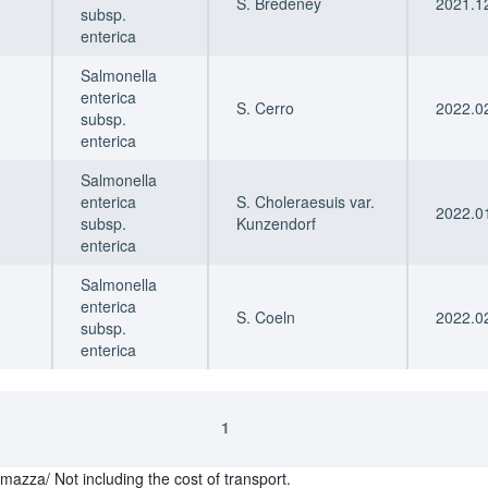
S. Bredeney
2021.12
subsp.
enterica
Salmonella
enterica
S. Cerro
2022.02
subsp.
enterica
Salmonella
enterica
S. Choleraesuis var.
2022.01
subsp.
Kunzendorf
enterica
Salmonella
enterica
S. Coeln
2022.02
subsp.
enterica
1
lmazza/ Not including the cost of transport.