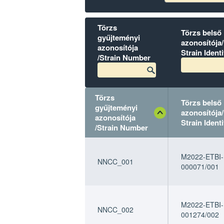
Törzs
Törzs belső
gyűjteményi
azonosítója/
azonosítója
Strain Identi
/Strain Number
Törzs
Törzs belső
gyűjteményi
azonosítója/
azonosítója
Strain Identi
/Strain Number
Törzs
Törzs
Törzs belső
Törzs belső
gyűjteményi
gyűjteményi
azonosítója/
azonosítója/
M2022-ETBI-
NNCC_001
azonosítója
azonosítója
Strain Identi
Strain Identi
000071/001
/Strain Number
/Strain Number
M2022-ETBI-
NNCC_002
001274/002