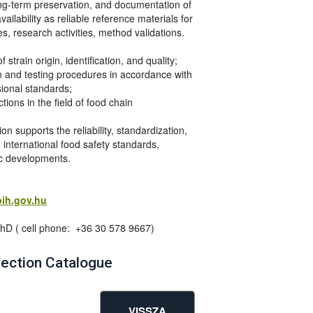
ong-term preservation, and documentation of
vailability as reliable reference materials for
s, research activities, method validations.
train origin, identification, and quality;
n and testing procedures in accordance with
sional standards;
ions in the field of food chain
on supports the reliability, standardization,
 international food safety standards,
ic developments.
bih.gov.hu
hD ( cell phone: +36 30 578 9667)
ection Catalogue
VISSZA