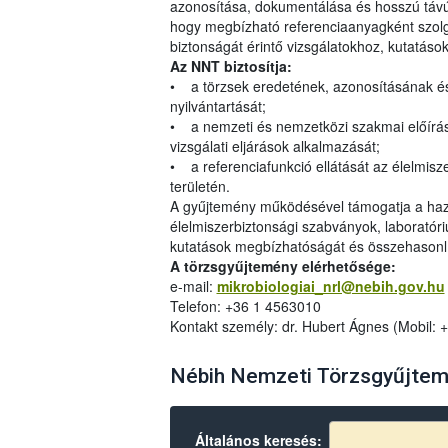
azonosítása, dokumentálása és hosszú tá
hogy megbízható referenciaanyagként szolg
biztonságát érintő vizsgálatokhoz, kutatáso
Az NNT biztosítja:
• a törzsek eredetének, azonosításának é
nyilvántartását;
• a nemzeti és nemzetközi szakmai előírá
vizsgálati eljárások alkalmazását;
• a referenciafunkció ellátását az élelmisz
területén.
A gyűjtemény működésével támogatja a haz
élelmiszerbiztonsági szabványok, laborató
kutatások megbízhatóságát és összehasonlí
A törzsgyűjtemény elérhetősége:
e-mail:
mikrobiologiai_nrl@nebih.gov.hu
Telefon: +36 1 4563010
Kontakt személy: dr. Hubert Ágnes (Mobil: 
Nébih Nemzeti Törzsgyűjtemé
Általános keresés: