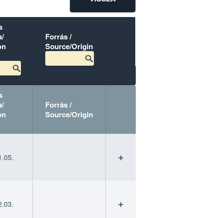
s
/
Forrás /
on
Source/Origin
s
/
Forrás /
on
Source/Origin
s
s
Forrás /
Forrás /
/
/
Source/Origin
Source/Origin
.05.
➕
on
on
.03.
➕