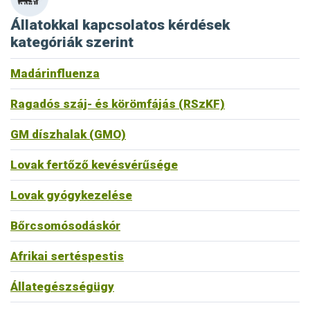
Állatokkal kapcsolatos kérdések
kategóriák szerint
Madárinfluenza
Ragadós száj- és körömfájás (RSzKF)
GM díszhalak (GMO)
Lovak fertőző kevésvérűsége
Lovak gyógykezelése
Bőrcsomósodáskór
Afrikai sertéspestis
Állategészségügy