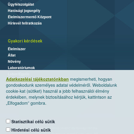
Ügyfélszolgálat
Hatósági jogsegély
Élelmiszermentő Központ
Hírlevél feliratkozás
Gyakori kérdések
Élelmiszer
Állat
Növény
Laboratóriumok
Labor/Egyéb
Adatkezelési tájékoztatónkban
megismerheti, hogyan
gondoskodunk személyes adatai védelméről. Weboldalunk
cookie-kat (sütiket) használ a jobb felhasználói élmény
érdekében, melynek biztosításához kérjük, kattintson az
„Elfogadom” gombra.
Statisztikai célú sütik
Nemzeti Élelmiszerlánc-biztonsági Hivatal
Hirdetési célú sütik
Cím: 1024 Budapest, Keleti Károly utca. 24.