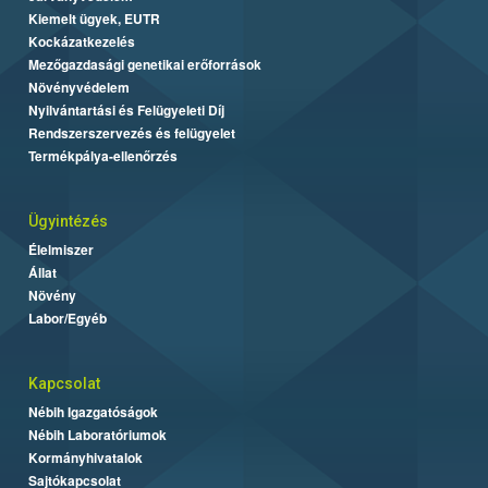
Kiemelt ügyek, EUTR
Kockázatkezelés
Mezőgazdasági genetikai erőforrások
Növényvédelem
Nyilvántartási és Felügyeleti Díj
Rendszerszervezés és felügyelet
Termékpálya-ellenőrzés
Ügyintézés
Élelmiszer
Állat
Növény
Labor/Egyéb
Kapcsolat
Nébih Igazgatóságok
Nébih Laboratóriumok
Kormányhivatalok
Sajtókapcsolat