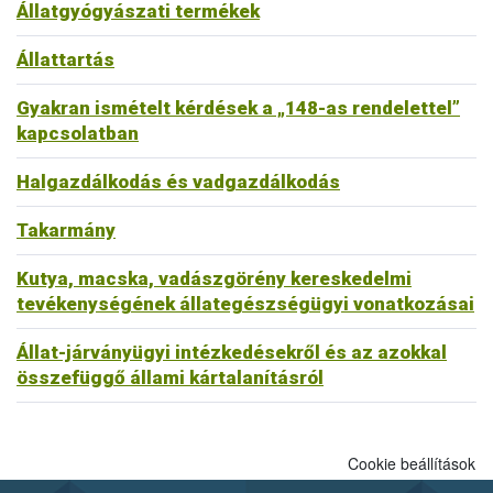
Állatgyógyászati termékek
Állattartás
Gyakran ismételt kérdések a „148-as rendelettel”
kapcsolatban
Halgazdálkodás és vadgazdálkodás
Takarmány
Kutya, macska, vadászgörény kereskedelmi
tevékenységének állategészségügyi vonatkozásai
Állat-járványügyi intézkedésekről és az azokkal
összefüggő állami kártalanításról
Cookie beállítások