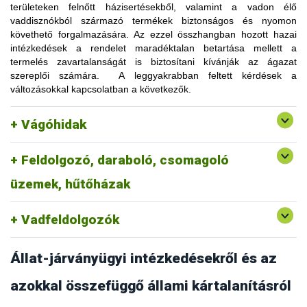
területeken felnőtt házisertésekből, valamint a vadon élő
vaddisznókból származó termékek biztonságos és nyomon
követhető forgalmazására. Az ezzel összhangban hozott hazai
intézkedések a rendelet maradéktalan betartása mellett a
termelés zavartalanságát is biztosítani kívánják az ágazat
szereplői számára. A leggyakrabban feltett kérdések a
változásokkal kapcsolatban a következők.
Vágóhidak
Feldolgozó, daraboló, csomagoló
üzemek, hűtőházak
Vadfeldolgozók
Állat-járványügyi intézkedésekről és az
Az elektronikus állatnyilvántartásra nincs külön jogszabályi
előírás, mindenekelőtt biztosítania kell a teljes körű nyomon
azokkal összefüggő állami kártalanításról
követhetőséget. Az állattartónak e célból olyan elektronikus