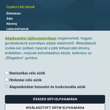
Gyakori kérdések
Élelmiszer
Állat
Növény
Laboratóriumok
Labor/Egyéb
Adatkezelési tájékoztatónkban
megismerheti, hogyan
gondoskodunk személyes adatai védelméről. Weboldalunk
cookie-kat (sütiket) használ a jobb felhasználói élmény
érdekében, melynek biztosításához kérjük, kattintson az
„Elfogadom” gombra.
Statisztikai célú sütik
Nemzeti Élelmiszerlánc-biztonsági Hivatal
Hirdetési célú sütik
Cím: 1024 Budapest, Keleti Károly utca. 24.
Alapműködést biztosító és funkcionális sütik
Levelezési cím: 1525 Budapest. Pf. 30.
ÖSSZES SÜTI ELFOGADÁSA
E-mail:
ugyfelszolgalat@nebih.gov.hu
Zöld szám: 06-80/263-244
KIVÁLASZTOTT SÜTIK ELFOGADÁSA