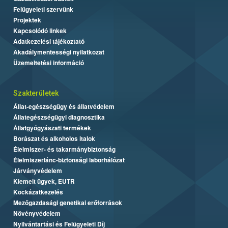
Felügyeleti szervünk
Projektek
Kapcsolódó linkek
Adatkezelési tájékoztató
Akadálymentességi nyilatkozat
Üzemeltetési információ
Szakterületek
Állat-egészségügy és állatvédelem
Állategészségügyi diagnosztika
Állatgyógyászati termékek
Borászat és alkoholos italok
Élelmiszer- és takarmánybiztonság
Élelmiszerlánc-biztonsági laborhálózat
Járványvédelem
Kiemelt ügyek, EUTR
Kockázatkezelés
Mezőgazdasági genetikai erőforrások
Növényvédelem
Nyilvántartási és Felügyeleti Díj