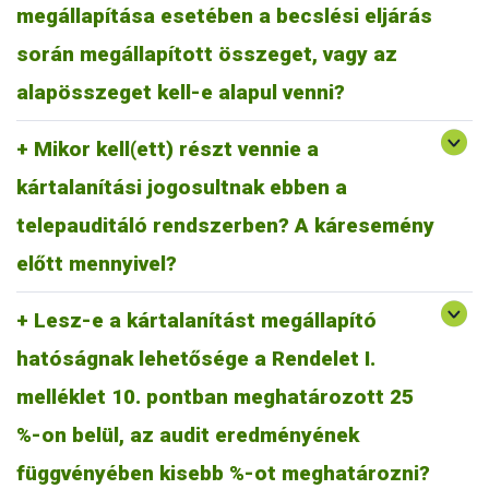
megállapítása esetében a becslési eljárás
kártalanítás alapösszege: 60 000 Ft
telepauditáló rendszerben részt vesz: + 25 000 Ft.
során megállapított összeget, vagy az
kártalanítás megállapított összege: 85 000 Ft.
alapösszeget kell-e alapul venni?
Mikor kell(ett) részt vennie a
kártalanítási jogosultnak ebben a
telepauditáló rendszerben? A káresemény
A káresemény bekövetkezte előtt már részt kellett vennie.
előtt mennyivel?
Lesz-e a kártalanítást megállapító
A rendelet jelenlegi szövege korlátozottan teszi lehetővé az
eredmény szerinti differenciálást. A cél a folyamatok elindítása
hatóságnak lehetősége a Rendelet I.
volt, a rendelet új szövegének hatályba lépésekor még alig
melléklet 10. pontban meghatározott 25
beszélhettünk ilyen rendszerekről, ezért az eredmények
szerinti differenciálás is korai lett volna. A telepauditáló
%-on belül, az audit eredményének
rendszert működtető szervezetnek kell az eljárásrendjében
meghatározni a részvétel igazolásának feltételeit.
függvényében kisebb %-ot meghatározni?
Nincs konkrét tartalmi és formai követelmény, az ÁKR.