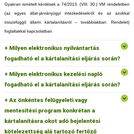
rendszert kell működtetnie (akár Excel, Word, akár más
Gyakran ismételt kérdések a 74/2013. (VIII. 30.) VM rendeletben
formátumban), amelyből haladéktalanul, egyértelműen és
(az egyes állat-járványügyi intézkedésekről és az azokkal
naprakészen elérhető, kinyomtatható az állatállományra
vonatkozó minden szükséges információ mind a tartó, mind az
összefüggő állami kártalanításról – továbbiakban: Rendelet)
ellenőrző hatóság részére. Léteznek a különböző integrációk
foglaltakkal kapcsolatban.
által alkalmazott és preferált kész telepi nyilvántartási
programok (pl. szarvasmarha esetében a Riska), de saját
maguk is elkészíthetik. Magában foglalhat más, jogszabályban
Az elektronikus kezelési naplóra nincs külön jogszabályi
Milyen elektronikus nyilvántartás
előírt nyilvántartásokat is (pl. kezelési napló, elhullási napló
előírás, mindenekelőtt naprakészen dokumentálnia kell az
stb.).
állatorvosi beavatkozásokat, az alkalmazott szereket és az
fogadható el a kártalanítási eljárás során?
élelmezés-egészségügyi várakozási időket. Biztosítani
szükséges, hogy a kezelő állatorvoson kívül más, illetéktelen
Milyen elektronikus kezelési napló
személyek ne férhessenek hozzá, és ne legyenek utólag
módosíthatók a naplóban rögzített adatok.
fogadható el a kártalanítási eljárás során?
Az önkéntes felügyeleti vagy
mentesítési program konkrétan a
kártalanításra okot adó bejelentési
Bármely betegségre vonatkozóan figyelembe vehető, akár pl.
lépfene elleni vakcinázás. Állattartó telep esetében
kötelezettség alá tartozó fertőző