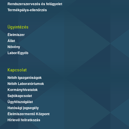
Rendszerszervezés és felügyelet
Termékpálya-ellenőrzés
Ügyintézés
Élelmiszer
Állat
Növény
Labor/Egyéb
Kapcsolat
Nébih Igazgatóságok
Nébih Laboratóriumok
Kormányhivatalok
Sajtókapcsolat
Ügyfélszolgálat
Hatósági jogsegély
Élelmiszermentő Központ
Hírlevél feliratkozás