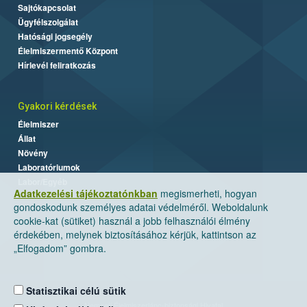
Sajtókapcsolat
Ügyfélszolgálat
Hatósági jogsegély
Élelmiszermentő Központ
Hírlevél feliratkozás
Gyakori kérdések
Élelmiszer
Állat
Növény
Laboratóriumok
Labor/Egyéb
Adatkezelési tájékoztatónkban
megismerheti, hogyan
gondoskodunk személyes adatai védelméről. Weboldalunk
cookie-kat (sütiket) használ a jobb felhasználói élmény
érdekében, melynek biztosításához kérjük, kattintson az
„Elfogadom” gombra.
Statisztikai célú sütik
Nemzeti Élelmiszerlánc-biztonsági Hivatal