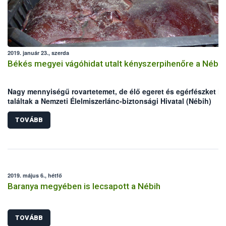
2019. január 23., szerda
Békés megyei vágóhidat utalt kényszerpihenőre a Nébih
Nagy mennyiségű rovartetemet, de élő egeret és egérfészket is
találtak a Nemzeti Élelmiszerlánc-biztonsági Hivatal (Nébih)
szakemberei egy Békés megyei sertés vágóhíd ellenőrzése sor
A súlyos higiéniai hiányosságokkal működő élelmiszer-előállít
TOVÁBB
egységnél az állati melléktermék égetését lejárt ideiglenes
működési engedéllyel végezték. Az üzemben tapasztalt
élelmiszerbiztonsági problémák miatt a hatóság azonnali hatáll
felfüggesztette a vágóhíd működését, valamint 8,1 tonna nem
nyomon követhető, jelöletlen terméket vont ki a forgalomból.
2019. május 6., hétfő
Baranya megyében is lecsapott a Nébih
TOVÁBB