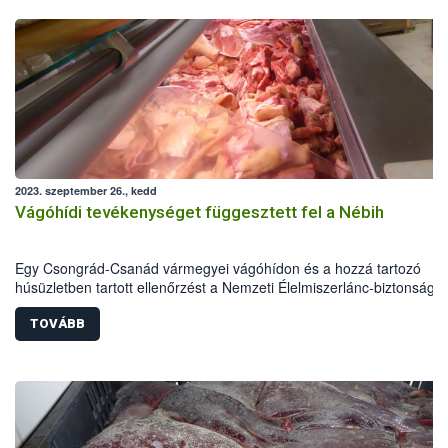
2023. szeptember 26., kedd
Vágóhídi tevékenységet függesztett fel a Nébih
Egy Csongrád-Csanád vármegyei vágóhídon és a hozzá tartozó
húsüzletben tartott ellenőrzést a Nemzeti Élelmiszerlánc-biztonsági
Hivatal (Nébih). A vágóhídon olyan súlyos higiéniai problémákat és
nyomonkövetési hiányosságokat tártak fel az ellenőrök, hogy annak
TOVÁBB
tevékenységét azonnali hatállyal felfüggesztették. Az egységekben 
mennyiségű jelöletlen élelmiszert is találtak: összesen több mint 4,3
tonna élelmiszert vontak ki a forgalomból a szakemberek.