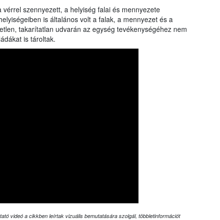
 vérrel szennyezett, a helyiség falai és mennyezete
elyiségeiben is általános volt a falak, a mennyezet és a
zetlen, takarítatlan udvarán az egység tevékenységéhez nem
dákat is tároltak.
ató videó a cikkben leírtak vizuális bemutatására szolgál, többletinformációt