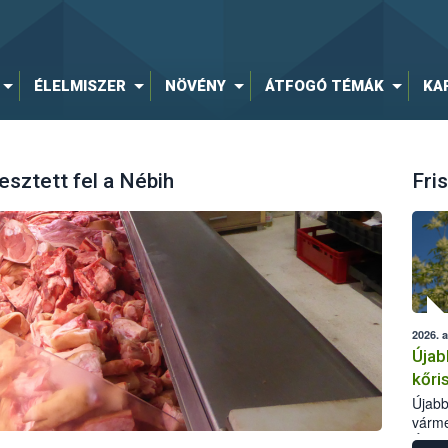
ÉLELMISZER
NÖVÉNY
ÁTFOGÓ TÉMÁK
KA
sztett fel a Nébih
Fris
2026. 
Újab
kőri
Újabb
várme
Élelm