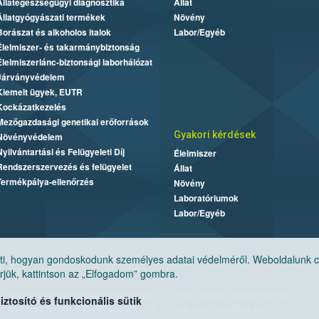
Állategészségügyi diagnosztika
Állat
Állatgyógyászati termékek
Növény
Borászat és alkoholos italok
Labor/Egyéb
Élelmiszer- és takarmánybiztonság
Élelmiszerlánc-biztonsági laborhálózat
Járványvédelem
Kiemelt ügyek, EUTR
Kockázatkezelés
Mezőgazdasági genetikai erőforrások
Gyakori kérdések
Növényvédelem
Nyilvántartási és Felügyeleti Díj
Élelmiszer
Rendszerszervezés és felügyelet
Állat
Termékpálya-ellenőrzés
Növény
Laboratóriumok
Labor/Egyéb
, hogyan gondoskodunk személyes adatai védelméről. Weboldalunk cook
jük, kattintson az „Elfogadom” gombra.
Nemzeti Élelmiszerlánc-biztonsági Hivatal
E-mail:
ugyfelszolgalat@nebih.gov.hu
tosító és funkcionális sütik
Cím: 1024 Budapest, Keleti Károly utca. 24.
Zöld szám: 06-80/263-244