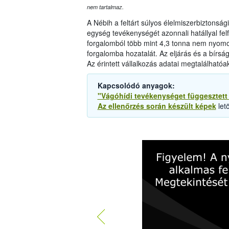
nem tartalmaz.
A Nébih a feltárt súlyos élelmiszerbiztonsá
egység tevékenységét azonnali hatállyal felf
forgalomból több mint 4,3 tonna nem nyomon
forgalomba hozatalát. Az eljárás és a bírs
Az érintett vállalkozás adatai megtalálhatóa
Kapcsolódó anyagok:
"Vágóhídi tevékenységet függesztett 
Az ellenőrzés során készült képek
letö