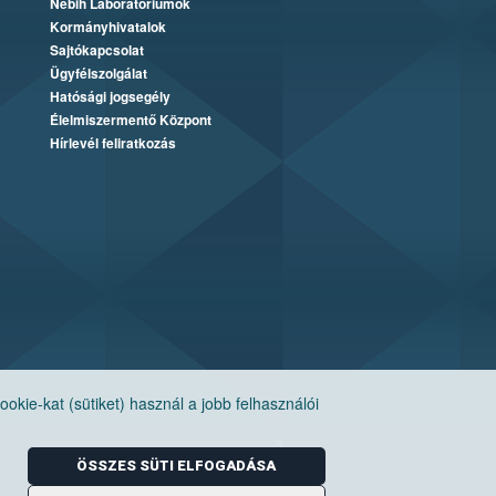
Nébih Laboratóriumok
Kormányhivatalok
Sajtókapcsolat
Ügyfélszolgálat
Hatósági jogsegély
Élelmiszermentő Központ
Hírlevél feliratkozás
ie-kat (sütiket) használ a jobb felhasználói
ÖSSZES SÜTI ELFOGADÁSA