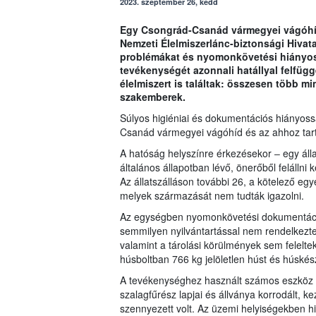
2023. szeptember 26, kedd
Egy Csongrád-Csanád vármegyei vágóhído
Nemzeti Élelmiszerlánc-biztonsági Hivata
problémákat és nyomonkövetési hiányoss
tevékenységét azonnali hatállyal felfüg
élelmiszert is találtak: összesen több mi
szakemberek.
Súlyos higiéniai és dokumentációs hiányo
Csanád vármegyei vágóhíd és az ahhoz tart
A hatóság helyszínre érkezésekor ‒ egy áll
általános állapotban lévő, önerőből felállni 
Az állatszálláson további 26, a kötelező egye
melyek származását nem tudták igazolni.
Az egységben nyomonkövetési dokumentáció
semmilyen nyilvántartással nem rendelkeztek.
valamint a tárolási körülmények sem felelte
húsboltban 766 kg jelöletlen húst és húskész
A tevékenységhez használt számos eszköz p
szalagfűrész lapjai és állványa korrodált, ke
szennyezett volt. Az üzemi helyiségekben h