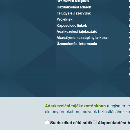
Szervezeti felépítés
Gazdálkodási adatok
Felügyeleti szervünk
Projektek
Kapcsolódó linkek
Adatkezelési tájékoztató
Akadálymentességi nyilatkozat
Üzemeltetési információ
Adatkezelési tájékoztatónkban
megismerheti
élmény érdekében, melynek biztosításához kér
Statisztikai célú sütik
Alapműködést biz