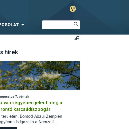
PCSOLAT
s hírek
augusztus 7, péntek
b vármegyében jelent meg a
srontó karcsúdíszbogár
 területen, Borsod-Abaúj-Zemplén
gyében is igazolta a Nemzeti
iszerlánc-biztonsági Hivatal (Nébih) a