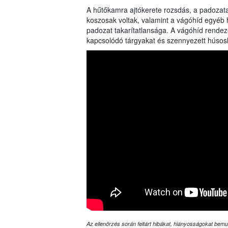
A hűtőkamra ajtókerete rozsdás, a padozata
koszosak voltak, valamint a vágóhíd egyéb h
padozat takarítatlansága. A vágóhíd rende
kapcsolódó tárgyakat és szennyezett húsoslá
Az ellenőrzés során feltárt hibákat, hiányosságokat bemut