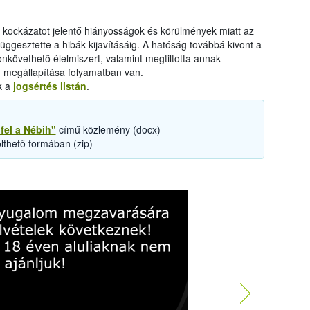
gi kockázatot jelentő hiányosságok és körülmények miatt az
üggesztette a hibák kijavításáig. A hatóság továbbá kivont a
követhető élelmiszert, valamint megtiltotta annak
ág megállapítása folyamatban van.
k a
jogsértés listán
.
fel a Nébih"
című közlemény (docx)
lthető formában (zip)