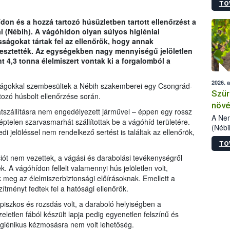
TO
kőris
jelen
n és a hozzá tartozó húsüzletben tartott ellenőrzést a
talál
l (Nébih). A vágóhídon olyan súlyos higiéniai
azono
ágokat tártak fel az ellenőrök, hogy annak
folyta
gesztették. Az egységekben nagy mennyiségű jelöletlen
intéz
nt 4,3 tonna élelmiszert vontak ki a forgalomból a
össze
érdek
2026. 
sságokkal szembesültek a Nébih szakemberei egy Csongrád-
Szür
ozó húsbolt ellenőrzése során.
növé
atszállításra nem engedélyezett járművel ‒ éppen egy rossz
szől
A Nem
képtelen szarvasmarhát szállítottak be a vágóhíd területére.
(Nébi
di jelöléssel nem rendelkező sertést is találtak az ellenőrök,
Klart
TO
módos
egész
t nem vezettek, a vágási és darabolási tevékenységről
felha
 A vágóhídon fellelt valamennyi hús jelöletlen volt,
célja
k meg az élelmiszerbiztonsági előírásoknak. Emellett a
lehet
ítményt fedtek fel a hatósági ellenőrök.
Az Or
iszkos és rozsdás volt, a daraboló helyiségben a
felha
zeletlen fából készült lapja pedig egyenetlen felszínű és
terme
igiénikus kézmosásra nem volt lehetőség.