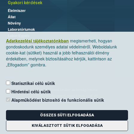
Gyakori kérdések
Élelmiszer
Állat
Növény
Laboratóriumok
Labor/Egyéb
Adatkezelési tájékoztatónkban
megismerheti, hogyan
gondoskodunk személyes adatai védelméről. Weboldalunk
cookie-kat (sütiket) használ a jobb felhasználói élmény
érdekében, melynek biztosításához kérjük, kattintson az
„Elfogadom” gombra.
Statisztikai célú sütik
Nemzeti Élelmiszerlánc-biztonsági Hivatal
Hirdetési célú sütik
Cím: 1024 Budapest, Keleti Károly utca. 24.
Alapműködést biztosító és funkcionális sütik
Levelezési cím: 1525 Budapest. Pf. 30.
ÖSSZES SÜTI ELFOGADÁSA
E-mail:
ugyfelszolgalat@nebih.gov.hu
Zöld szám: 06-80/263-244
KIVÁLASZTOTT SÜTIK ELFOGADÁSA
Telefon: 06-1/ 336-9000