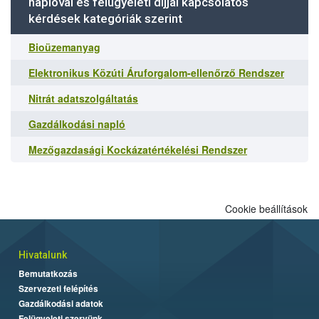
naplóval és felügyeleti díjjal kapcsolatos
kérdések kategóriák szerint
Bioüzemanyag
Elektronikus Közúti Áruforgalom-ellenőrző Rendszer
Nitrát adatszolgáltatás
Gazdálkodási napló
Mezőgazdasági Kockázatértékelési Rendszer
Cookie beállítások
Hivatalunk
Bemutatkozás
Szervezeti felépítés
Gazdálkodási adatok
Felügyeleti szervünk