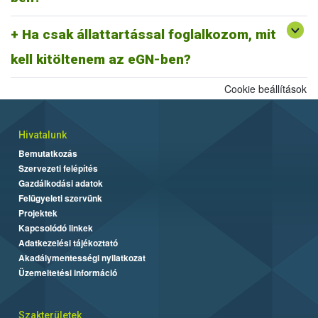
https://portal.nebih.gov.hu/documents/10182/501576/Kitol
tesi_utmutato_eGN_Nebih.pdf
Ha csak állattartással foglalkozom, mit
Amennyiben kérdése merül fel, várjuk levelét az
egn@nebih.gov.hu
email címen.
kell kitöltenem az eGN-ben?
Cookie beállítások
Hivatalunk
Bemutatkozás
Szervezeti felépítés
Gazdálkodási adatok
Felügyeleti szervünk
Projektek
Kapcsolódó linkek
Adatkezelési tájékoztató
Akadálymentességi nyilatkozat
Üzemeltetési információ
Szakterületek