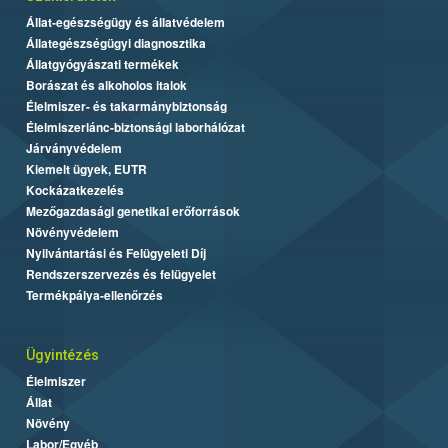
Állat-egészségügy és állatvédelem
Állategészségügyi diagnosztika
Állatgyógyászati termékek
Borászat és alkoholos italok
Élelmiszer- és takarmánybiztonság
Élelmiszerlánc-biztonsági laborhálózat
Járványvédelem
Kiemelt ügyek, EUTR
Kockázatkezelés
Mezőgazdasági genetikai erőforrások
Növényvédelem
Nyilvántartási és Felügyeleti Díj
Rendszerszervezés és felügyelet
Termékpálya-ellenőrzés
Ügyintézés
Élelmiszer
Állat
Növény
Labor/Egyéb