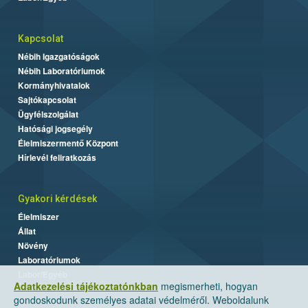
Kapcsolat
Nébih Igazgatóságok
Nébih Laboratóriumok
Kormányhivatalok
Sajtókapcsolat
Ügyfélszolgálat
Hatósági jogsegély
Élelmiszermentő Központ
Hírlevél feliratkozás
Gyakori kérdések
Élelmiszer
Állat
Növény
Laboratóriumok
Labor/Egyéb
Adatkezelési tájékoztatónkban
megismerheti, hogyan
gondoskodunk személyes adatai védelméről. Weboldalunk