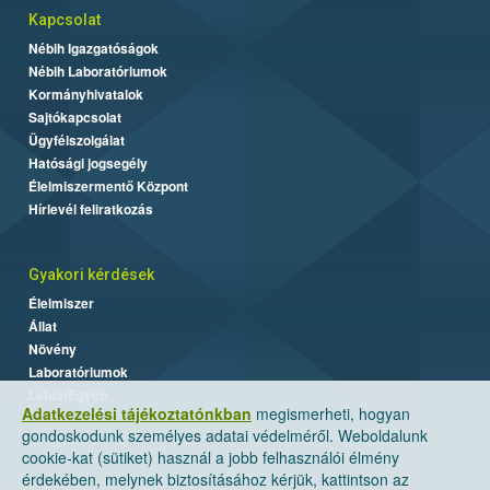
Kapcsolat
Nébih Igazgatóságok
Nébih Laboratóriumok
Kormányhivatalok
Sajtókapcsolat
Ügyfélszolgálat
Hatósági jogsegély
Élelmiszermentő Központ
Hírlevél feliratkozás
Gyakori kérdések
Élelmiszer
Állat
Növény
Laboratóriumok
Labor/Egyéb
Adatkezelési tájékoztatónkban
megismerheti, hogyan
gondoskodunk személyes adatai védelméről. Weboldalunk
cookie-kat (sütiket) használ a jobb felhasználói élmény
érdekében, melynek biztosításához kérjük, kattintson az