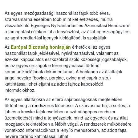
2747-es Baromfi
2747-es Baromfi keltetés
valamint a BIR működtetésében részt vevő természetes és jogi
keltetés módosító
módosító lap kitöltési
személyekre, valamint jogi személyiséggel nem rendelkező
Az egyes mezőgazdasági haszonállat fajok több éves,
lap
utasítása
gazdasági társaságokra.
szarvasmarha esetében több mint két évtizedes, múltra
2962 Rendelkezés
visszatekintő Egységes Nyilvántartási és Azonosítási Rendszerei
2962 Rendelkezés
adathozzáférésről bizonylat
A rendszer üzemeltetésének segítésére központi
a támogatási célokon túl a tenyésztési, az állat-egészségügyi és
adathozzáférésről
kitöltési utasítása
ügyfélszolgálati iroda működik. Az iroda postacíme: Nébih,
az agrárrendtartási igények kielégítését is szolgálják.
ENAR 1537 Budapest, Pf.: 397, telefonszáma: 06-1-336-90-
2964 Nyomtatvány igény
Az
Európai Bizottság honlapján
érhetők el az egyes
50. Kérdéseket e-mailben is feltehetnek, az
2964 Nyomtatvány
bejelentő lap kitöltési
haszonállat fajok jelölésével, nyilvántartásával, valamint az
enarufsz@enar.hu
címen.
igény bejelentő lap
utasítása
ezekkel kapcsolatos eszközökről szóló közösségi jogszabályok,
és az egyes országok e téren egymással történő
Tájékoztatjuk, hogy a Baromfi Információs Rendszer
Bejelentőlap
kommunikációjának dokumentumai. A honlapon az állatfajok
(továbbiakban BIR) adatközlő bizonylatait és hibaleveleit a
baromfi
Bejelentőlap baromfi
angol neveire (bovine, porcine, ovine and caprine stb.)
következő címre kell küldenie: Nébih, BIR 1537 Budapest Pf.
törzsállomány
törzsállomány termelésbe
kattintással lehet eljutni az adott fajhoz kapcsolódó
397.
termelésbe
állításáról kitöltési utasítása
információkhoz.
állításáról
Az egyes állatfajokra az eltérő sajátosságoknak megfelelően
FAJ- ÉS FAJTAKÓD LISTA KELTETÉSI JELENTÉSHEZ
Bizonylatok, útmutatók
történt meg a rendszerek kiépítése. A szarvasmarha, a sertés, a
juh és a kecske fajok esetében a számítógépes rendszer
üzemeltetését mind a tenyészetek, mind az egyedek és az állat
mozgások tekintetében a Nébih végzi. A rendszerek működésére
vonatkozó információkhoz a lenyíló menüsorban, az adott fajta
nevére történő kattintással juthat.