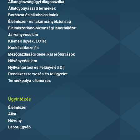
Állategészségügyi diagnosztika
Állatgyógyászati termékek
Borászat és alkoholos italok
Élelmiszer- és takarmánybiztonság
Élelmiszerlánc-biztonsági laborhálózat
Járványvédelem
Kiemelt ügyek, EUTR
Kockázatkezelés
Mezőgazdasági genetikai erőforrások
Növényvédelem
Nyilvántartási és Felügyeleti Díj
Rendszerszervezés és felügyelet
Termékpálya-ellenőrzés
Ügyintézés
Élelmiszer
Állat
Növény
Labor/Egyéb