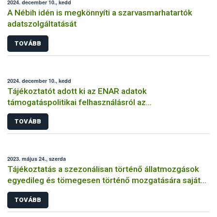
2024. december 10., kedd
A Nébih idén is megkönnyíti a szarvasmarhatartók
adatszolgáltatását
TOVÁBB
2024. december 10., kedd
Tájékoztatót adott ki az ENAR adatok
támogatáspolitikai felhasználásról az
Agrárminisztérium
TOVÁBB
2023. május 24., szerda
Tájékoztatás a szezonálisan történő állatmozgások
egyedileg és tömegesen történő mozgatására saját
tenyészeteken belüli átkötések esetén
TOVÁBB