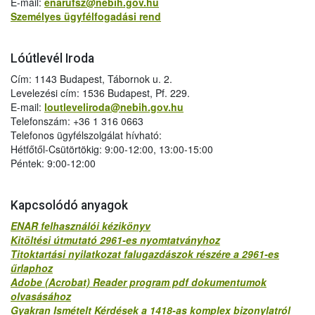
E-mail:
enarufsz@nebih.gov.hu
Személyes ügyfélfogadási rend
Lóútlevél Iroda
Cím: 1143 Budapest, Tábornok u. 2.
Levelezési cím: 1536 Budapest, Pf. 229.
E-mail:
loutleveliroda@nebih.gov.hu
Telefonszám: +36 1 316 0663
Telefonos ügyfélszolgálat hívható:
Hétfőtől-Csütörtökig: 9:00-12:00, 13:00-15:00
Péntek: 9:00-12:00
Kapcsolódó anyagok
ENAR felhasználói kézikönyv
Kitöltési útmutató 2961-es nyomtatványhoz
Titoktartási nyilatkozat falugazdászok részére a 2961-es
űrlaphoz
Adobe (Acrobat) Reader program pdf dokumentumok
olvasásához
Gyakran Ismételt Kérdések a 1418-as komplex bizonylatról