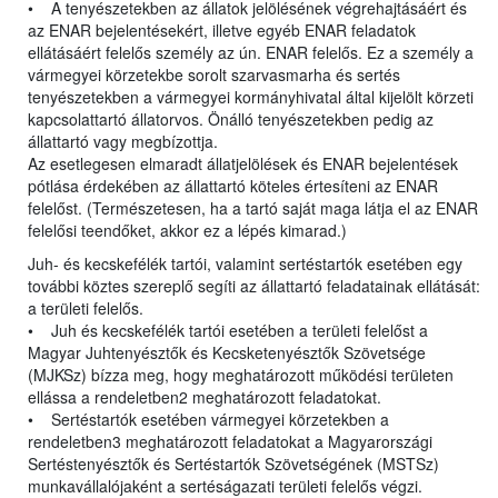
• A tenyészetekben az állatok jelölésének végrehajtásáért és
az ENAR bejelentésekért, illetve egyéb ENAR feladatok
ellátásáért felelős személy az ún. ENAR felelős. Ez a személy a
vármegyei körzetekbe sorolt szarvasmarha és sertés
tenyészetekben a vármegyei kormányhivatal által kijelölt körzeti
kapcsolattartó állatorvos. Önálló tenyészetekben pedig az
állattartó vagy megbízottja.
Az esetlegesen elmaradt állatjelölések és ENAR bejelentések
pótlása érdekében az állattartó köteles értesíteni az ENAR
felelőst. (Természetesen, ha a tartó saját maga látja el az ENAR
felelősi teendőket, akkor ez a lépés kimarad.)
Juh- és kecskefélék tartói, valamint sertéstartók esetében egy
további köztes szereplő segíti az állattartó feladatainak ellátását:
a területi felelős.
• Juh és kecskefélék tartói esetében a területi felelőst a
Magyar Juhtenyésztők és Kecsketenyésztők Szövetsége
(MJKSz) bízza meg, hogy meghatározott működési területen
ellássa a rendeletben2 meghatározott feladatokat.
• Sertéstartók esetében vármegyei körzetekben a
rendeletben3 meghatározott feladatokat a Magyarországi
Sertéstenyésztők és Sertéstartók Szövetségének (MSTSz)
munkavállalójaként a sertéságazati területi felelős végzi.