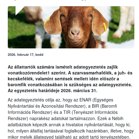
2026. február 17, kedd
Az állattartók számára ismételt adategyeztetés zajlik
vonatkozórendelet1 szerint. A szarvasmarhafélék, a juh- és
kecskefélék, valamint sertések mellett idén először a
baromfik vonatkozásában is szükséges az adategyeztetés.
Az egyeztetés határideje 2026. március 31.
Az adategyeztetés célja az, hogy az ENAR (Egységes
Nyilvántartási és Azonosítási Rendszer), a BIR (Baromfi
Információs Rendszer) és a TIR (Tenyészet Információs
Rendszer) naprakész adatokat tartalmazzon. Ezek a Nébih
adatbázisok képezik annak a hivatalos nyilvántartását, hogy ki,
hol, milyen állatfaj tartásával foglalkozik hazánkban, illetve, hogy
mikor melyik állategyed található az adott tartó tenyészetében.