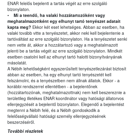
ENAR felelős bejelenti a tartás végét az erre szolgáló
bizonylaton.
•
Mi a teendő, ha valaki hozzátartozóként vagy
meghatalmazottként egy elhunyt tartó tenyészet adatait
kapta meg?
Ekkor két eset lehetséges. Abban az esetben, ha
valaki tovább vitte a tenyészetet, akkor neki kell bejelentenie a
tartóváltást az erre szolgáló bizonylaton. Ha a tenyészetet senki
nem vette át, akkor a hozzátartozó vagy a meghatalmazott
jelenti be a tartás végét az erre szolgáló bizonylaton. Mindkét
esetben csatolni kell az elhunyt tartó halotti bizonyítványának
másolatát.
A Nébih lehetőségként egyszerűsített tenyészetlezárást biztosít
abban az esetben, ha egy elhunyt tartó tenyészetét kell
felszámolni, és a tenyészetben nem állnak állatok. Ekkor - a
korábbi rendszerrel ellentétben - a bejelentőnek
(hozzátartozónak, meghatalmazottnak) nem kell beszereznie a
területileg illetékes ENAR koordinátor vagy hatósági állatorvos
ellenjegyzését a bejelentő bizonylaton. Elegendő a bejelentést
megtenni a Nébih felé, és a Nébih gondoskodik a
felelősségvállaló hatósági személy ellenjegyzésének
beszerzéséről.
További részletek