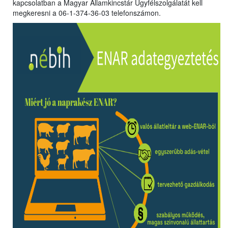
kapcsolatban a Magyar Államkincstár Ügyfélszolgálatát kell
megkeresni a 06-1-374-36-03 telefonszámon.