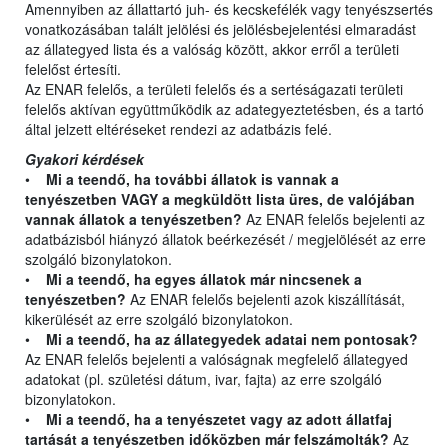
Amennyiben az állattartó juh- és kecskefélék vagy tenyészsertés
vonatkozásában talált jelölési és jelölésbejelentési elmaradást
az állategyed lista és a valóság között, akkor erről a területi
felelőst értesíti.
Az ENAR felelős, a területi felelős és a sertéságazati területi
felelős aktívan együttműködik az adategyeztetésben, és a tartó
által jelzett eltéréseket rendezi az adatbázis felé.
Gyakori kérdések
•
Mi a teendő, ha további állatok is vannak a
tenyészetben VAGY a megküldött lista üres, de valójában
vannak állatok a tenyészetben?
Az ENAR felelős bejelenti az
adatbázisból hiányzó állatok beérkezését / megjelölését az erre
szolgáló bizonylatokon.
•
Mi a teendő, ha egyes állatok már nincsenek a
tenyészetben?
Az ENAR felelős bejelenti azok kiszállítását,
kikerülését az erre szolgáló bizonylatokon.
•
Mi a teendő, ha az állategyedek adatai nem pontosak?
Az ENAR felelős bejelenti a valóságnak megfelelő állategyed
adatokat (pl. születési dátum, ivar, fajta) az erre szolgáló
bizonylatokon.
•
Mi a teendő, ha a tenyészetet vagy az adott állatfaj
tartását a tenyészetben időközben már felszámolták?
Az