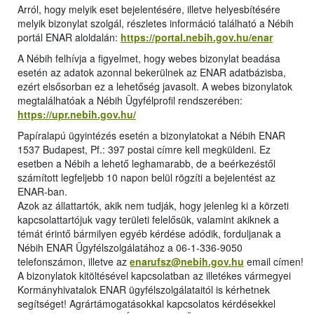
Arról, hogy melyik eset bejelentésére, illetve helyesbítésére
melyik bizonylat szolgál, részletes információ található a Nébih
portál ENAR aloldalán:
https://portal.nebih.gov.hu/enar
A Nébih felhívja a figyelmet, hogy webes bizonylat beadása
esetén az adatok azonnal bekerülnek az ENAR adatbázisba,
ezért elsősorban ez a lehetőség javasolt. A webes bizonylatok
megtalálhatóak a Nébih Ügyfélprofil rendszerében:
https://upr.nebih.gov.hu/
Papíralapú ügyintézés esetén a bizonylatokat a Nébih ENAR
1537 Budapest, Pf.: 397 postai címre kell megküldeni. Ez
esetben a Nébih a lehető leghamarabb, de a beérkezéstől
számított legfeljebb 10 napon belül rögzíti a bejelentést az
ENAR-ban.
Azok az állattartók, akik nem tudják, hogy jelenleg ki a körzeti
kapcsolattartójuk vagy területi felelősük, valamint akiknek a
témát érintő bármilyen egyéb kérdése adódik, forduljanak a
Nébih ENAR Ügyfélszolgálatához a 06-1-336-9050
telefonszámon, illetve az
enarufsz@nebih.gov.hu
email címen!
A bizonylatok kitöltésével kapcsolatban az illetékes vármegyei
Kormányhivatalok ENAR ügyfélszolgálataitól is kérhetnek
segítséget! Agrártámogatásokkal kapcsolatos kérdésekkel