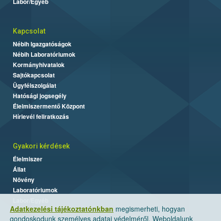
Labor/Egyéb
Kapcsolat
Nébih Igazgatóságok
Nébih Laboratóriumok
Kormányhivatalok
Sajtókapcsolat
Ügyfélszolgálat
Hatósági jogsegély
Élelmiszermentő Központ
Hírlevél feliratkozás
Gyakori kérdések
Élelmiszer
Állat
Növény
Laboratóriumok
Labor/Egyéb
Adatkezelési tájékoztatónkban
megismerheti, hogyan
gondoskodunk személyes adatai védelméről. Weboldalunk