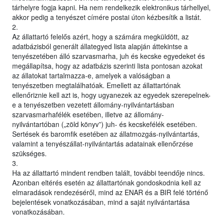
tárhelyre fogja kapni. Ha nem rendelkezik elektronikus tárhellyel,
akkor pedig a tenyészet címére postai úton kézbesítik a listát.
2.
Az állattartó felelős azért, hogy a számára megküldött, az
adatbázisból generált állategyed lista alapján áttekintse a
tenyészetében álló szarvasmarha, juh és kecske egyedeket és
megállapítsa, hogy az adatbázis szerinti lista pontosan azokat
az állatokat tartalmazza-e, amelyek a valóságban a
tenyészetben megtalálhatóak. Emellett az állattartónak
ellenőriznie kell azt is, hogy ugyanezek az egyedek szerepelnek-
e a tenyészetben vezetett állomány-nyilvántartásban
szarvasmarhafélék esetében, illetve az állomány-
nyilvántartóban („zöld könyv”) juh- és kecskefélék esetében.
Sertések és baromfik esetében az állatmozgás-nyilvántartás,
valamint a tenyészállat-nyilvántartás adatainak ellenőrzése
szükséges.
3.
Ha az állattartó mindent rendben talált, további teendője nincs.
Azonban eltérés esetén az állattartónak gondoskodnia kell az
elmaradások rendezéséről, mind az ENAR és a BIR felé történő
bejelentések vonatkozásában, mind a saját nyilvántartása
vonatkozásában.