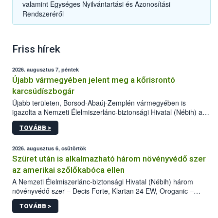
valamint Egységes Nyilvántartási és Azonosítási
Rendszeréről
Friss hírek
2026. augusztus 7, péntek
Újabb vármegyében jelent meg a kőrisrontó
karcsúdíszbogár
Újabb területen, Borsod-Abaúj-Zemplén vármegyében is
igazolta a Nemzeti Élelmiszerlánc-biztonsági Hivatal (Nébih) a
kőrisrontó karcsúdíszbogár (Agrilus planipennis) jelenlétét. A
TOVÁBB >
kártevőt nem csak színcsapdában találták meg, de már fertőzött
fában is azonosították. A növényvédelmi szakemberek folytatják
az intenzív felderítést, emellett az intézkedéseket a szlovák
2026. augusztus 6, csütörtök
hatósággal is összehangolják a terjedés megállítása érdekében.
Szüret után is alkalmazható három növényvédő szer
az amerikai szőlőkabóca ellen
A Nemzeti Élelmiszerlánc-biztonsági Hivatal (Nébih) három
növényvédő szer – Decis Forte, Klartan 24 EW, Oroganic –
engedélyokiratát módosította, így azok a szüretet követően,
TOVÁBB >
egészen a vesszőérettség (BBCH 91) stádiumáig