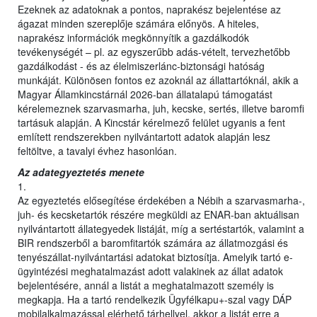
Ezeknek az adatoknak a pontos, naprakész bejelentése az
ágazat minden szereplője számára előnyös. A hiteles,
naprakész információk megkönnyítik a gazdálkodók
tevékenységét – pl. az egyszerűbb adás-vételt, tervezhetőbb
gazdálkodást - és az élelmiszerlánc-biztonsági hatóság
munkáját. Különösen fontos ez azoknál az állattartóknál, akik a
Magyar Államkincstárnál 2026-ban állatalapú támogatást
kérelemeznek szarvasmarha, juh, kecske, sertés, illetve baromfi
tartásuk alapján. A Kincstár kérelmező felület ugyanis a fent
említett rendszerekben nyilvántartott adatok alapján lesz
feltöltve, a tavalyi évhez hasonlóan.
Az adategyeztetés menete
1.
Az egyeztetés elősegítése érdekében a Nébih a szarvasmarha-,
juh- és kecsketartók részére megküldi az ENAR-ban aktuálisan
nyilvántartott állategyedek listáját, míg a sertéstartók, valamint a
BIR rendszerből a baromfitartók számára az állatmozgási és
tenyészállat-nyilvántartási adatokat biztosítja. Amelyik tartó e-
ügyintézési meghatalmazást adott valakinek az állat adatok
bejelentésére, annál a listát a meghatalmazott személy is
megkapja. Ha a tartó rendelkezik Ügyfélkapu+-szal vagy DÁP
mobilalkalmazással elérhető tárhellyel, akkor a listát erre a