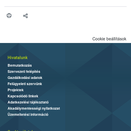
felhasználhatóak a szőlőben. A kiterjesztések célja, hogy a korai
érésű szőlőkben is legyen lehetőség a károsító elleni további
védekezésre. Az Oroganic készítmény kis kiszerelésben kiskerti
felhasználók számára is elérhető és ökológiai termesztésben is
engedélyezett.
Cookie beállítások
Hivatalunk
Bemutatkozás
Szervezeti felépítés
Gazdálkodási adatok
Felügyeleti szervünk
Projektek
Kapcsolódó linkek
Adatkezelési tájékoztató
Akadálymentességi nyilatkozat
Üzemeltetési információ