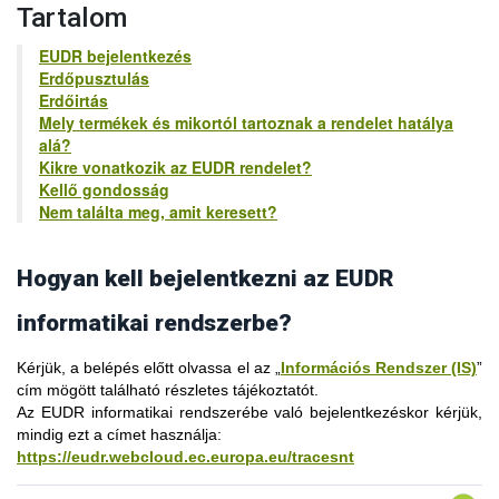
nagy valószínűséggel nem az EUDR rendszerbe regisztrált.
Tartalom
Fontos, hogy az EUDR rendszer honlapjának bal felső
sarkában mindig az „EUDR” felirat legyen látható:
EUDR bejelentkezés
Erdőpusztulás
Erdőirtás
Mely termékek és mikortól tartoznak a rendelet hatálya
alá?
Kikre vonatkozik az EUDR rendelet?
Kellő gondosság
Ha a bal felső sarokban ehhez hasonló, például „IMSOC”
Nem találta meg, amit keresett?
feliratot lát, akkor nem az EUDR rendszerhez tartozó felületet
használja:
Hogyan kell bejelentkezni az EUDR
Az „erdőirtásmentes” fogalommeghatározás (2. cikk 13.b) - a
informatikai rendszerbe?
fa áruk és termékek vonatkozásában - kifejezetten az
erdőpusztulásra utal, mely követelmény akkor teljesül, ha a fát
Kérjük, a belépés előtt olvassa el az „
Információs Rendszer (IS)
”
„2020. december 31. után úgy termelték ki az erdőből, hogy
cím mögött található részletes tájékoztatót.
azzal nem okoztak erdőpusztulást”. Az „okozásra” való
Az EUDR informatikai rendszerébe való
Fontos, hogy az EU Login azonosítóval többféle uniós
bejelentkezéskor
kérjük,
hivatkozás okozati összefüggést teremt a fakitermelés és az
mindig ezt a címet használja
alkalmazásba is be tud jelentkezni, hasonlóan ahhoz,
:
erdőpusztulás folyamata között.
https://eudr.webcloud.ec.europa.eu/tracesnt
ahogyan a magyarországi KAÜ-s (ügyfélkapus)
Ez azt a tényt tükrözi, hogy az erdőkre más folyamatok is
azonosításnál egyetlen belépéssel több szolgáltatás is