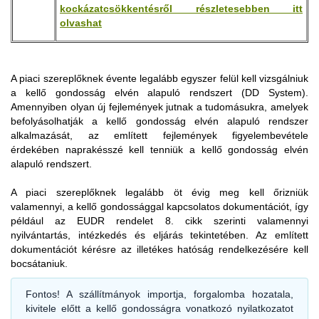
kockázatcsökkentésről részletesebben itt
olvashat
A releváns termék szabad forgalomba bocsátására vagy
A piaci szereplőknek évente legalább egyszer felül kell vizsgálniuk
A piaci szereplőknek gyűjteniük és rendszerezniük, valamint a
kivitelére vonatkozó vám-árunyilatkozatot benyújtó személynek
a kellő gondosság elvén alapuló rendszert (DD System).
releváns áruk és termékek forgalomba hozatalának vagy
a vámhatóságok rendelkezésére kell bocsátania az EUDR
Amennyiben olyan új fejlemények jutnak a tudomásukra, amelyek
kivitelének időpontjától számított öt évig meg kell őrizniük az
információs rendszer által az adott releváns termékhez a kellő
befolyásolhatják a kellő gondosság elvén alapuló rendszer
EUDR 9. cikk alapján összegyűjtött információkat a kapcsolódó
gondosságra vonatkozó nyilatkozat alapján rendelt hivatkozási
alkalmazását, az említett fejlemények figyelembevétele
bizonyítékokkal együtt.
számot.
érdekében naprakésszé kell tenniük a kellő gondosság elvén
Az EUDR 10. cikk (4) bekezdésének és az EUDR 11. cikk (3)
alapuló rendszert.
A szabad forgalomba helyezésre és a kivitelre irányuló
bekezdésének rendelkezései alapján a piaci szereplőknek be
vámeljárást tehát csak akkor kezdeményezhet a piaci
kell tudniuk mutatni, hogy a kellő gondossági eljárást
A piaci szereplőknek legalább öt évig meg kell őrizniük
szereplő, ha előzetesen elvégezte a szállítmányra vonatkozó
miképpen folytatták le, illetve azokat a kockázatcsökkentő
valamennyi, a kellő gondossággal kapcsolatos dokumentációt, így
kellő gondosság szerinti eljárás alapján az adatgyűjtést,
intézkedéseket, amelyeket esetleges kockázat azonosításakor
például az EUDR rendelet 8. cikk szerinti valamennyi
kockázatelemzést és szükség szerint a megállapított
alkalmaztak. A piaci szereplőknek a kellő gondossági
nyilvántartás, intézkedés és eljárás tekintetében. Az említett
kockázatokat megfelelő intézkedésekkel elhanyagolható
nyilatkozatokról is nyilvántartást kell vezetniük a nyilatkozat
dokumentációt kérésre az illetékes hatóság rendelkezésére kell
méretűre csökkentette, majd ez alapján feltöltötte a kellő
információs rendszerbe történő benyújtásától számított öt évig,
bocsátaniuk.
gondosságra vonatkozó nyilatkozatát (DD Statement), és a
amely nyilatkozatok benyújtása a termék forgalomba
nyilatkozat nem lett visszautasítva, hanem hivatkozási számot
hozatalának vagy kivitelének időpontja előtt valósult meg. E
Fontos!
A szállítmányok importja, forgalomba hozatala,
kapott.
tekintetben a kkv-nek nem minősülő kereskedőkre ugyanazok
kivitele előtt a kellő gondosságra vonatkozó nyilatkozatot
a kötelezettségek hárulnak, mint a piaci szereplőkre.