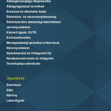
Állategészségügyi diagnosztika
Állatgyógyászati termékek
Borászat és alkoholos italok
Élelmiszer- és takarmánybiztonság
Élelmiszerlánc-biztonsági laborhálózat
Járványvédelem
Kiemelt ügyek, EUTR
Kockázatkezelés
Mezőgazdasági genetikai erőforrások
Növényvédelem
Nyilvántartási és Felügyeleti Díj
Rendszerszervezés és felügyelet
Termékpálya-ellenőrzés
Ügyintézés
Élelmiszer
Állat
Növény
Labor/Egyéb