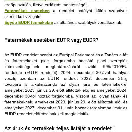
erdőpusztulás, illetve erdőirtás mentességét.
Fatermékek esetében
a rendelet hatályát külön szabályok
szerint kell vizsgálni.
Egyéb EUDR termékekre
az általános szabályok vonatkoznak.
Fatermékek esetében EUTR vagy EUDR?
Az EUDR rendelet szerint az Európai Parlament és a Tanács a fát
és fatermékeket piaci forgalomba bocsátó piaci szereplők
kötelezettségeinek meghatározásáról szóló 995/2010/EU
rendelete (EUTR rendelet) 2024. december 30-ával hatályát
veszti, azonban az EUTR rendelet 2027. december 31-ig
továbbra is alkalmazandó az olyan fára és fatermékekre,
Az „erdőirtásmentes” meghatározás erdőpusztulással
amelyeket 2023. június 29. előtt állítottak elő, és amelyeket 2024.
kapcsolatos elemének való megfelelés érdekében a piaci
Ha a rendelet I. mellékletben szereplő termékek KN-kódja előtt
december 30-tól hoztak forgalomba. Viszont az olyan fának és
szereplőknek meg kell állapítaniuk, hogy az erdőtípus 2020.
„ex” szerepel, akkor a mellékletben leírt termék a KN-kód alá
fatermékeknek, amelyeket 2023. június 29. előtt állítottak elő, és
december 31-én vagy azt megelőzően természetes erdő vagy
sorolható összes termék csak egy részére vonatkozik, vagyis
amelyeket 2027. december 31. után hoznak forgalomba, már az
természetes úton regenerálódó erdő volt-e (ez az a két
az annak csak egy szűkítése.
EUDR rendelet előírásainak kell megfelelniük.
erdőtípus, amelyre az „erdőpusztulás” meghatározás
Például a 9401 kódba tartozhatnak a fától eltérő
Az „elhanyagolható kockázat” a forgalomba hozatalra vagy
vonatkozik), majd értékelniük kell azt, hogy a fakitermeléssel
nyersanyagokból készült ülések, de a rendelet követelményei
kivitelre szánt releváns termékekre vonatkozó kockázati szintre
Az áruk és termékek teljes listáját a rendelet I.
kapcsolatos erdészeti tevékenységek, valamint a kitermelés