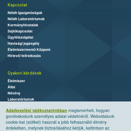
Kapcsolat
Nébih Igazgatóságok
Nébih Laboratóriumok
Kormányhivatalok
Sajtókapcsolat
Ügyfélszolgálat
Hatósági jogsegély
Élelmiszermentő Központ
Hírlevél feliratkozás
Gyakori kérdések
Élelmiszer
Állat
Növény
Laboratóriumok
Labor/Egyéb
Adatkezelési tájékoztatónkban
megismerheti, hogyan
gondoskodunk személyes adatai védelméről. Weboldalunk
cookie-kat (sütiket) használ a jobb felhasználói élmény
érdekében, melynek biztosításához kérjük, kattintson az