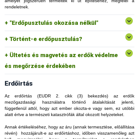
ültetvényerdővé való átalakítása az "erdőpusztulás"
amelyet jogszerűen termeltek ki út építéséhez, megfelel a
és az innen származó releváns termékeket nem lehetne
kategóriájába tartozna, a rendelet szerint nem tartoznak az
rendeletnek.
Az olyan területről származó termékek, ahol a kitermelési
forgalomba hozni. Ezzel szemben, ha a jövőben az erdő
"ültetvényerdő" meghatározása alá "azok az erdők, amelyeket
tevékenységek erdőpusztulást okoztak, nem felelnek meg a
megújul, és olyan erdőkategóriába kerül, amely az eredeti
védelem vagy az ökoszisztéma helyreállítása céljából
rendeletnek.
"Erdőpusztulás okozása nélkül"
erdőállapothoz képest nem jelent erdőpusztulást, akkor az
telepítettek, valamint azok az ültetéssel vagy magvetéssel
adott területről végzett további fakitermelési tevékenységből
létrehozott erdők, amelyek vágásérettségi korban
származó faanyag is "erdőirtásmentesnek" minősülhet.
természetesen regenerálódó erdőkre hasonlítanak vagy
Történt-e erdőpusztulás?
fognak hasonlítani.”
Ültetés és magvetés az erdők védelme
Ez a kivételszabály értelemszerűen a „telepített erdőkre” is
vonatkozik.
és megőrzése érdekében
Erdőirtás
Az erdőirtás (EUDR 2. cikk (3) bekezdés) az erdők
mezőgazdasági használatra történő átalakítását jelenti,
függetlenül attól, hogy azt ember okozta-e vagy sem, ez utóbbi
alatt értve a természeti katasztrófák által okozott helyzeteket.
Annak értékeléséhez, hogy az áru (annak termesztése, előállítása
A rendelet az ENSZ Élelmezési és Mezőgazdasági Szervezete
révén) hozzájárult-e az erdőirtáshoz, időben visszamenőleg azt
„erdő” fogalmának meghatározására támaszkodik. Ez