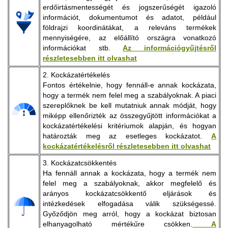
erdőirtásmentességét és jogszerűségét igazoló
információt, dokumentumot és adatot, például
földrajzi koordinátákat, a releváns termékek
mennyiségére, az előállító országra vonatkozó
információkat stb.
Az információgyűjtésről
részletesebben itt olvashat
2. Kockázatértékelés
Fontos értékelnie, hogy fennáll-e annak kockázata,
hogy a termék nem felel meg a szabályoknak. A piaci
szereplőknek be kell mutatniuk annak módját, hogy
miképp ellenőrizték az összegyűjtött információkat a
kockázatértékelési kritériumok alapján, és hogyan
határozták meg az esetleges kockázatot.
A
kockázatértékelésről részletesebben itt olvashat
3. Kockázatcsökkentés
Ha fennáll annak a kockázata, hogy a termék nem
felel meg a szabályoknak, akkor megfelelő és
arányos kockázatcsökkentő eljárások és
intézkedések elfogadása válik szükségessé.
Győződjön meg arról, hogy a kockázat biztosan
elhanyagolható mértékűre csökken.
A