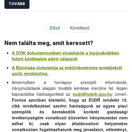
TOVÁBB
Előző
Következő
Nem találta meg, amit keresett?
A GYIK dokumentumban olvashatók a leggyakrabban
feltett kérdésekre adott válaszok
A Bizottság útmutatója az erdőirtásmentes termékekről
szóló rendelethez.
Amennyiben a honlapon szereplő információk,
iránymutatások alapján további kérdése merülne fel, lépjen
kapcsolatba hatóságunkkal az
eudr@nebih.gov.hu
címen.
Fontos azonban kiemelni, hogy az EUDR rendelet 15.
cikk rendelkezései szerint hatóságunk az egyes piaci
szereplők és kereskedők konkrét gazdasági
tevékenységére vonatkozó közvetlen iránymutatást nem
adhat ki, csak olyan általánosított helyzetekre
vonatkozóan fogalmazhatunk meg javaslatot, véleményt,