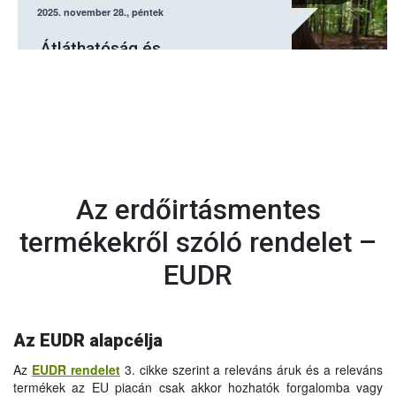
2025. november 28., péntek
Átláthatóság és
kiszámíthatóság az EUDR
rendelet módosításának célja
Az erdőirtásmentes
termékekről szóló rendelet –
EUDR
Az EUDR alapcélja
Az
EUDR rendelet
3. cikke szerint a releváns áruk és a releváns
termékek az EU piacán csak akkor hozhatók forgalomba vagy