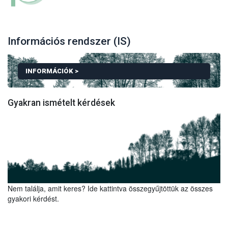
Információs rendszer (IS)
INFORMÁCIÓK >
Gyakran ismételt kérdések
TOVÁBBI INFORMÁCIÓK A KELLŐ GONDOSSÁGI NY
Ez az oldal kifejezetten az EUDR rendszerbe történő
bejelentkezést szolgálja. Az általánosan elérhető TRACES NT
Nem találja, amit keres? Ide kattintva összegyűjtöttük az összes
oldalról nem lehet bejelentkezni az EUDR IS-be!
gyakori kérdést.
Az EUDR informatikai rendszerbe való regisztráció során, a
gazdasági szereplő létrehozásakor nem szükséges hatósági
jóváhagyás. Amennyiben a rendszer mégis ilyet kér, akkor