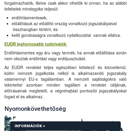
forgalmazhatók, illetve csak akkor vihetők ki onnan, ha az alábbi
feltételek mindegyike teljesül:
erdőirtásmentesek,
előállításuk az előállító ország vonatkozó jogszabályaival
összhangban történt, és
kellő gondosságra vonatkozó nyilatkozattal vannak ellátva.
EUDR legfontosabb tudnivalók
Erdőirtásmentes egy áru vagy termék, ha annak előállítása során
nem okoztak erdőirtást vagy erdőpusztulást.
Az EUDR rendelet teljes egészében kötelező és közvetlenül,
külön nemzeti jogalkotás nélkül is alkalmazandó jogszabály
valamennyi EU-s tagállamban. A nemzeti sajátságokra való
tekintettel azonban minden tagállam a rendelet céljának,
előírásainak megfelelő, a végrehajtást pontosító jogszabályokat
fogad el és alkalmaz.
Nyomonkövethetőség
INFORMÁCIÓK >