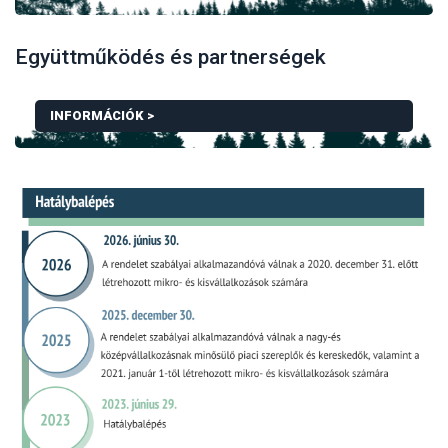
Együttműködés és partnerségek
HOGYAN KELL IGAZOLNI A TERMÉKEK EREDETÉT A
INFORMÁCIÓK >
TOVÁBBI INFORMÁCIÓK EGYÜTTMŰKÖDÉS ÉS PAR