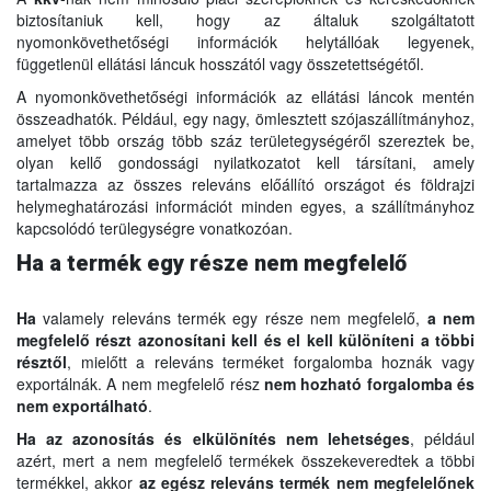
biztosítaniuk kell, hogy az általuk szolgáltatott
nyomonkövethetőségi információk helytállóak legyenek,
függetlenül ellátási láncuk hosszától vagy összetettségétől.
A nyomonkövethetőségi információk az ellátási láncok mentén
összeadhatók. Például, egy nagy, ömlesztett szójaszállítmányhoz,
amelyet több ország több száz területegységéről szereztek be,
olyan kellő gondossági nyilatkozatot kell társítani, amely
tartalmazza az összes releváns előállító országot és földrajzi
helymeghatározási információt minden egyes, a szállítmányhoz
kapcsolódó terülegységre vonatkozóan.
Ha a termék egy része nem megfelelő
Ha
valamely releváns termék egy része nem megfelelő,
a nem
megfelelő részt azonosítani kell és el kell különíteni a többi
résztől
, mielőtt a releváns terméket forgalomba hoznák vagy
exportálnák. A nem megfelelő rész
nem hozható forgalomba és
nem exportálható
.
Ha az azonosítás és elkülönítés nem lehetséges
, például
azért, mert a nem megfelelő termékek összekeveredtek a többi
termékkel, akkor
az egész releváns termék nem megfelelőnek