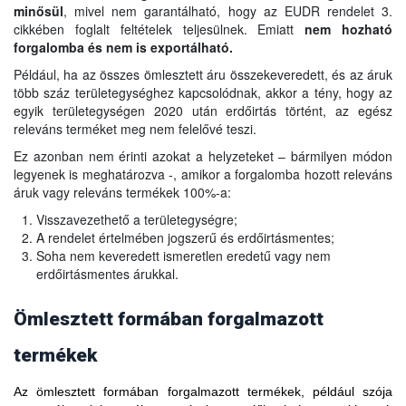
minősül
, mivel nem garantálható, hogy az EUDR rendelet 3.
cikkében foglalt feltételek teljesülnek. Emiatt
nem hozható
forgalomba és nem is exportálható.
Például, ha az összes ömlesztett áru összekeveredett, és az áruk
több száz területegységhez kapcsolódnak, akkor a tény, hogy az
egyik területegységen 2020 után erdőirtás történt, az egész
releváns terméket meg nem felelővé teszi.
A piaci szereplőnek minden, az EU-ba ténylegesen beszállított
Ez azonban nem érinti azokat a helyzeteket – bármilyen módon
áru előállítási helyét be kell jelentenie.
legyenek is meghatározva -, amikor a forgalomba hozott releváns
áruk vagy releváns termékek 100%-a:
Például, ha több előállítási helyről származó, megfelelő áru
keveredik össze ugyanabban a silóban, halomban, kupacban,
Visszavezethető a területegységre;
tartályban stb., majd ezen áruk egy részét az EU piacán
A rendelet értelmében jogszerű és erdőirtásmentes;
forgalomba hozzák:
Soha nem keveredett ismeretlen eredetű vagy nem
- a bejelentett előállítási helynek
tartalmaznia kell a silóba az
erdőirtásmentes árukkal.
utolsó ürítés óta bekerült
(és ezért potenciálisan a
szállítmányba kerülő)
összes áru előállítási helyét
.
Ömlesztett formában forgalmazott
- Ha a silókat nem ürítik rendszeresen, a piaci szereplőnek
nyilatkoznia kell az összes, a silóba egy adott időszakban
termékek
bekerült áru előállítási helyéről. Ez biztosítja, hogy az
ismeretlen előállítási helyről származó áruk ne keveredjenek
Az
össze a folyamat során.
ömlesztett formában forgalmazott termékek, például szója