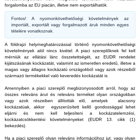
információkat.
termék előállításának dátumára vagy időtartományára
forgalomba az EU piacán, illetve nem exportálhatók.
vonatkozó információkat nem kell feltüntetni a kellő
Az EUDR rendelet 1. cikkének (2) bekezdése szerint,
gondossági nyilatkozatban, de a piaci szereplőknek ezeket az
Fontos!
A nyomonkövethetőségi követelmények az
valamint a 2. cikk (14) bekezdésében szereplő „előállított”
információkat össze kell gyűjteniük, rendszerezniük kell és öt
importált, exportált vagy forgalmazott áruk minden egyes
fogalom meghatározásával összhangban az EUDR nem
évig meg kell őrizniük őket (EUDR 9. cikk).
tételére vonatkoznak.
vonatkozik a szarvasmarhára és a szarvasmarhából
származó termékekre, ha a szarvasmarha a rendelet
A földrajzi helymeghatározással történő nyomonkövethetőségi
hatálybalépése előtt, azaz 2023. június 29. előtt született.
Szarvasmarha
követelmények alól
nincs kivétel
. A piaci szereplőknek fel kell
mérniük az ellátási lánc összetettségét, az EUDR rendelet
kijátszásának kockázatát, valamint az ismeretlen eredetű, illetve a
magas vagy átlagos kockázatú országokból vagy azok részeiből
származó termékekkel való keveredés kockázatát is.
Amennyiben a piaci szereplő megbizonyosodott arról, hogy az
összes releváns árut és releváns terméket olyan országokban
vagy azok részeiben állították elő, amelyek alacsony
kockázatúak, akkor
egyszerűsített kellő gondossággal lehet
eljárni
és nem kell teljesíteni a kockázatelemzési,
kockázatcsökkentési követelményeket (EUDR 13. cikk (1)
bekezdés).
Ha a piaci szereplő olyan releváns információhoz jut, vagy olyan