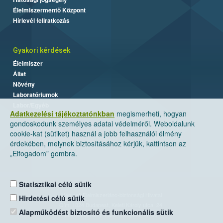
Élelmiszermentő Központ
Hírlevél feliratkozás
Gyakori kérdések
Élelmiszer
Állat
Növény
Laboratóriumok
Labor/Egyéb
Adatkezelési tájékoztatónkban
megismerheti, hogyan
gondoskodunk személyes adatai védelméről. Weboldalunk
cookie-kat (sütiket) használ a jobb felhasználói élmény
érdekében, melynek biztosításához kérjük, kattintson az
„Elfogadom” gombra.
Statisztikai célú sütik
Nemzeti Élelmiszerlánc-biztonsági Hivatal
Hirdetési célú sütik
Cím: 1024 Budapest, Keleti Károly utca. 24.
Alapműködést biztosító és funkcionális sütik
Levelezési cím: 1525 Budapest. Pf. 30.