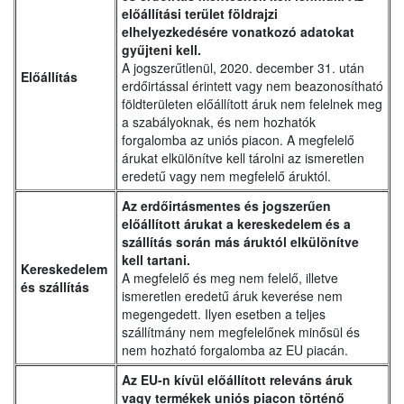
előállítási terület földrajzi
elhelyezkedésére vonatkozó adatokat
gyűjteni kell.
A jogszerűtlenül, 2020. december 31. után
Előállítás
erdőirtással érintett vagy nem beazonosítható
földterületen előállított áruk nem felelnek meg
a szabályoknak, és nem hozhatók
forgalomba az uniós piacon. A megfelelő
árukat elkülönítve kell tárolni az ismeretlen
eredetű vagy nem megfelelő áruktól.
Az erdőirtásmentes és jogszerűen
előállított árukat a kereskedelem és a
szállítás során más áruktól elkülönítve
kell tartani.
Kereskedelem
A megfelelő és meg nem felelő, illetve
és szállítás
ismeretlen eredetű áruk keverése nem
megengedett. Ilyen esetben a teljes
szállítmány nem megfelelőnek minősül és
nem hozható forgalomba az EU piacán.
Az EU-n kívül előállított releváns áruk
vagy termékek uniós piacon történő