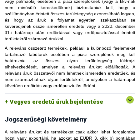
vagy
pálmaolaj
esetében a piaci szereplőknek (vagy a kkv-nak
Például, amikor a silóban tárolt áruk egy részét leürítik, ez
nem minősülő kereskedőknek) biztosítaniuk kell, hogy a
biztonságosan elvégezhető úgy, hogy nyilatkoznak a silóba
szállítmányban érintett összes területegység azonosítható legyen,
korábban bekerült összes áru földrajzi helyzetéről, legalább a
és hogy az áruk a folyamat egyetlen szakaszában se
siló kapacitásának 200%-áig, feltéve, hogy a silóban az
keveredjenek össze ismeretlen eredetű vagy a 2020. december
elsőként be, elsőként ki (FIFO) rendszer működik, tehát a
31-i határnap után erdőirtással vagy erdőpusztulással érintett
tárolt áruk mozgása időrendi sorrendben történik.
területekről származó árukkal.
A rendelet lényege, hogy összhangot biztosítson a forgalomba
Ez a megközelítés érvényes a halmokban, tartályokban stb.
A
releváns összetett termékek
, például a
különböző faelemeket
hozott áruk/termékek
és a tényleges előállításuk helyszínéül
tárolt releváns árukra vagy termékekre és minden, folyamatos
tartalmazó fabútorok
esetében a piaci szereplőnek meg kell
szolgáló területegységek között. A piaci szereplő azonban
feldolgozási folyamatra.
határoznia az összes olyan területegység földrajzi
bizonyos körülmények között az áruk tényleges előállítási
elhelyezkedését, amelyen a releváns árukat előállították. A
A rendelet szerint
nem engedhető meg
az a gyakorlat, hogy
helyét meghaladó mennyiségű földterület földrajzi koordinátáit
releváns áruk összetevői nem lehetnek ismeretlen eredetűek, és
a silóba került teljes mennyiségű áru helyett csak annak
is megadhatja.
nem származhatnak olyan területekről, amelyeken a határnapot
a mennyiségnek az előállítási helyét jelentik be, amit az EU-
követően erdőirtás vagy erdőpusztulás történt.
ban forgalomba hoztak, mivel ez sérti a rendelet azon
A piaci szereplők csak akkor jelenthetnek be „többlet” területet,
szabályozását, mely tiltja ismeretlen eredetű termékek
ha az ömlesztett áru teljes mértékben nyomon követhető a
forgalomba hozatalát az uniós piacon.
területegységig, és nem keveredik ismeretlen eredetű vagy
Vegyes eredetű áruk bejelentése
nem megfelelő árukkal.
A
piaci szereplő
a termelő földrajzi helyadatait is
használhatja. Azonban a piaci szereplő a
felelős az adatok
Ha a piaci szereplő a kellő gondossági nyilatkozatban
Jogszerűségi követelmény
pontosságáért, nem pedig a termelő
, aki azokat
„többletet” jelent be, akkor teljes felelősséget vállal valamennyi
szolgáltatja.
olyan területegység megfelelőségéért, amelyre vonatkozóan
A releváns árukat és termékeket csak akkor lehet forgalomba
A rendelet nem vonatkozik azokra a termelőkre, akik nem
földrajzi helymeghatározást adott meg, függetlenül attól, hogy
hozni vagy exportálni, ha azokat az EUDR 3. cikk b) pontjában