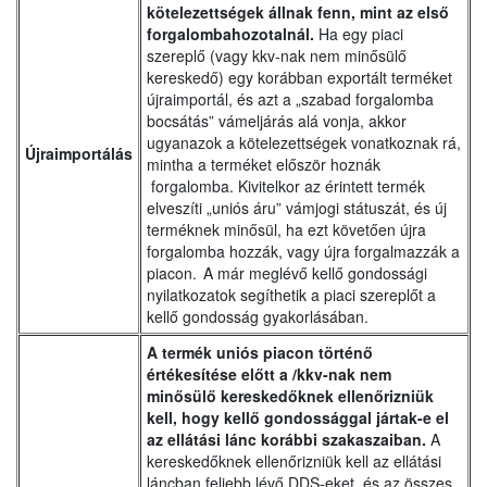
kötelezettségek állnak fenn, mint az első
forgalombahozotalnál.
Ha egy piaci
szereplő (vagy kkv-nak nem minősülő
kereskedő) egy korábban exportált terméket
újraimportál, és azt a „szabad forgalomba
bocsátás” vámeljárás alá vonja, akkor
ugyanazok a kötelezettségek vonatkoznak rá,
Újraimportálás
mintha a terméket először hoznák
forgalomba. Kivitelkor az érintett termék
elveszíti „uniós áru” vámjogi státuszát, és új
terméknek minősül, ha ezt követően újra
forgalomba hozzák, vagy újra forgalmazzák a
piacon. A már meglévő kellő gondossági
nyilatkozatok segíthetik a piaci szereplőt a
kellő gondosság gyakorlásában.
A termék uniós piacon történő
értékesítése előtt a /kkv-nak nem
minősülő kereskedőknek ellenőrizniük
kell, hogy kellő gondossággal jártak-e el
az ellátási lánc korábbi szakaszaiban.
A
kereskedőknek ellenőrizniük kell az ellátási
láncban feljebb lévő DDS-eket, és az összes