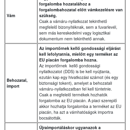
forgalomba hozatalához a
forgalombahozatal előtt vámkezelésre van
Vám
szükség.
Csak a vámáru-nyilatkozat tekinthető
megfelelő bizonyítéknak, sem a fuvarlevél,
sem más kereskedelmi vagy logisztikai
dokumentum nem tekinthető annak.
Az importőrnek kellő gondossági eljárást
kell lefolytatnia, mielőtt egy terméket az
EU piacán forgalomba hozna.
Az importőrnek kellő gondossági
nyilatkozatot (DDS) is be kell nyújtania,
ezután kap egy hivatkozási számot (és egy
Behozatal,
biztonsági tokent), amelyet a behozatali
import
vámáru-nyilatkozatban fel kell tüntetnie.
Csak a megfelelő termékek hozhatók
forgalomba az EU piacán. A piaci szereplő
akkor hozhatja forgalomba a terméket az EU
piacán, ha azt a vámhatóságok importra
bocsátották.
Újraimportáláskor ugyanazok a