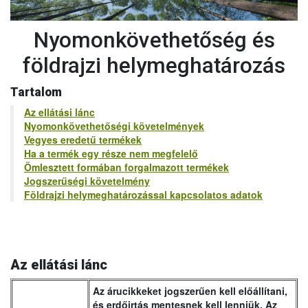
Nyomonkövethetőség és
földrajzi helymeghatározás
Tartalom
Az ellátási lánc
Nyomonkövethetőségi követelmények
Vegyes eredetű termékek
Ha a termék egy része nem megfelelő
Ömlesztett formában forgalmazott termékek
Jogszerűségi követelmény
Földrajzi helymeghatározással kapcsolatos adatok
Az ellátási lánc
Az árucikkeket jogszerűen kell előállítani,
és erdőirtás mentesnek kell lenniük. Az