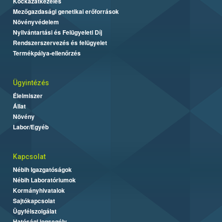
Kockázatkezelés
Mezőgazdasági genetikai erőforrások
Növényvédelem
Nyilvántartási és Felügyeleti Díj
Rendszerszervezés és felügyelet
Termékpálya-ellenőrzés
Ügyintézés
Élelmiszer
Állat
Növény
Labor/Egyéb
Kapcsolat
Nébih Igazgatóságok
Nébih Laboratóriumok
Kormányhivatalok
Sajtókapcsolat
Ügyfélszolgálat
Hatósági jogsegély