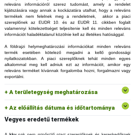
releváns információról szerez tudomást, amely a rendelet
kijátszására vagy annak a kockázatára utalhat, hogy a releváns
termékek nem felelnek meg a rendeletnek, akkor a piaci
szereplőnek az EUDR 10. és az EUDR 11. cikkben foglalt
valamennyi kötelezettséget teljesítenie kell és minden releváns
információt haladéktalanul közölnie kell az illetékes hatósággal.
A földrajzi helymeghatározási információkat minden releváns
A rendelet értelmében a földrajzi helymeghatározás tárgyát
termék esetében kötelező megadni a kellő gondossági
képező „területegység” fogalmát az EUDR 2. cikk (27)
nyilatkozatokban. A piaci szereplőknek tehát minden egyes
bekezdése a következőképpen határozza meg:
alkalommal meg kell adniuk ezt az információt, amikor egy
„adott ingatlanon található, az előállító ország joga által
releváns terméket kívánnak forgalomba hozni, forgalmazni vagy
elismert földterület, ahol kellőképpen homogén körülmények
exportálni.
vannak ahhoz, hogy összesített szinten értékelni lehessen az
erdőirtásnak és az erdőpusztulásnak az adott földterületen
előállított releváns árukhoz kapcsolódó kockázatát”.
A területegység meghatározása
Az előállítás dátuma és időtartománya
Vegyes eredetű termékek
A
kkv
-nak nem minősülő piaci szereplőknek és kereskedőknek