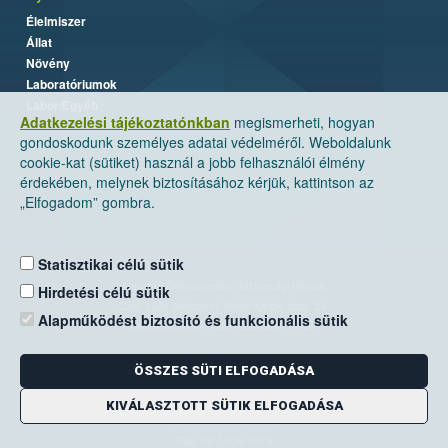
Élelmiszer
Állat
Növény
Laboratóriumok
Labor/Egyéb
Adatkezelési tájékoztatónkban
megismerheti, hogyan
gondoskodunk személyes adatai védelméről. Weboldalunk
cookie-kat (sütiket) használ a jobb felhasználói élmény
érdekében, melynek biztosításához kérjük, kattintson az
„Elfogadom” gombra.
Statisztikai célú sütik
Nemzeti Élelmiszerlánc-biztonsági Hivatal
Hirdetési célú sütik
Cím: 1024 Budapest, Keleti Károly utca. 24.
Alapműködést biztosító és funkcionális sütik
Levelezési cím: 1525 Budapest. Pf. 30.
ÖSSZES SÜTI ELFOGADÁSA
E-mail:
ugyfelszolgalat@nebih.gov.hu
Zöld szám: 06-80/263-244
KIVÁLASZTOTT SÜTIK ELFOGADÁSA
Telefon: 06-1/ 336-9000
Fax: 06-1/336-9479