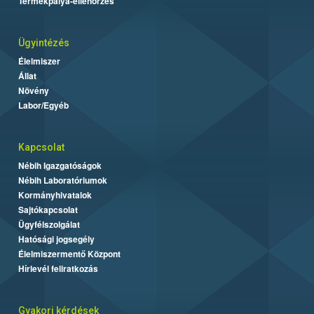
Termékpálya-ellenőrzés
Ügyintézés
Élelmiszer
Állat
Növény
Labor/Egyéb
Kapcsolat
Nébih Igazgatóságok
Nébih Laboratóriumok
Kormányhivatalok
Sajtókapcsolat
Ügyfélszolgálat
Hatósági jogsegély
Élelmiszermentő Központ
Hírlevél feliratkozás
Gyakori kérdések