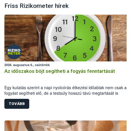
Friss Rizikometer hírek
2026. augusztus 6., csütörtök
Az időszakos böjt segítheti a fogyás fenntartását
Egy kutatás szerint a napi nyolcórás étkezési időablak nem csak a
fogyást segítheti elő, de a testsúly hosszú távú megtartását is
támogathatja túlsúlyos és elhízott felnőtteknél.
TOVÁBB