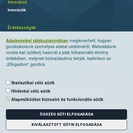
Innováció
Innovációk
Érdekességek
Érdekességek
Adatkezelési tájékoztatónkban
megismerheti, hogyan
gondoskodunk személyes adatai védelméről. Weboldalunk
cookie-kat (sütiket) használ a jobb felhasználói élmény
érdekében, melynek biztosításához kérjük, kattintson az
„Elfogadom” gombra.
Statisztikai célú sütik
Nemzeti Élelmiszerlánc-biztonsági Hivatal
Hirdetési célú sütik
Cím: 1024 Budapest, Keleti Károly utca. 24.
Alapműködést biztosító és funkcionális sütik
Levelezési cím: 1525 Budapest. Pf. 30.
ÖSSZES SÜTI ELFOGADÁSA
E-mail:
ugyfelszolgalat@nebih.gov.hu
Zöld szám: 06-80/263-244
KIVÁLASZTOTT SÜTIK ELFOGADÁSA
Telefon: 06-1/ 336-9000