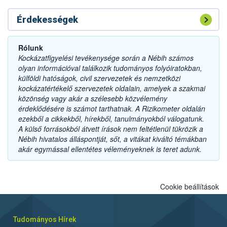
Érdekességek
Rólunk
Kockázatfigyelési tevékenysége során a Nébih számos
olyan információval találkozik tudományos folyóiratokban,
külföldi hatóságok, civil szervezetek és nemzetközi
kockázatértékelő szervezetek oldalain, amelyek a szakmai
közönség vagy akár a szélesebb közvélemény
érdeklődésére is számot tarthatnak. A Rizikometer oldalán
ezekből a cikkekből, hírekből, tanulmányokból válogatunk.
A külső forrásokból átvett írások nem feltétlenül tükrözik a
Nébih hivatalos álláspontját, sőt, a vitákat kiváltó témákban
akár egymással ellentétes véleményeknek is teret adunk.
Cookie beállítások
Tudományos Hírek