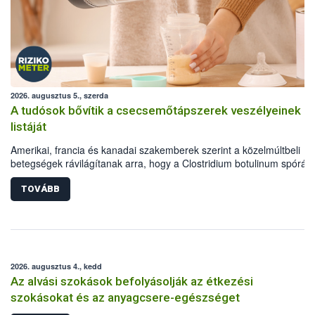
2026. augusztus 5., szerda
A tudósok bővítik a csecsemőtápszerek veszélyeinek
listáját
Amerikai, francia és kanadai szakemberek szerint a közelmúltbeli
betegségek rávilágítanak arra, hogy a Clostridium botulinum spórák
a cereluid toxinra releváns veszélyként kell tekinteni a porított
csecsemőtápszereknél.
TOVÁBB
2026. augusztus 4., kedd
Az alvási szokások befolyásolják az étkezési
szokásokat és az anyagcsere-egészséget