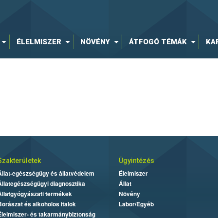
ÉLELMISZER
NÖVÉNY
ÁTFOGÓ TÉMÁK
KA
Szakterületek
Ügyintézés
Állat-egészségügy és állatvédelem
Élelmiszer
Állategészségügyi diagnosztika
Állat
Állatgyógyászati termékek
Növény
Borászat és alkoholos italok
Labor/Egyéb
Élelmiszer- és takarmánybiztonság