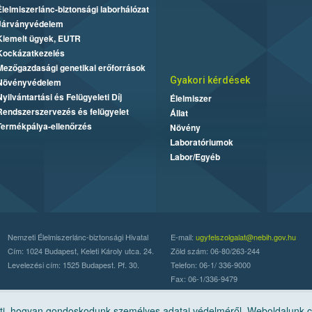
Élelmiszerlánc-biztonsági laborhálózat
Járványvédelem
Kiemelt ügyek, EUTR
Kockázatkezelés
Mezőgazdasági genetikai erőforrások
Gyakori kérdések
Növényvédelem
Nyilvántartási és Felügyeleti Díj
Élelmiszer
Rendszerszervezés és felügyelet
Állat
Termékpálya-ellenőrzés
Növény
Laboratóriumok
Labor/Egyéb
Nemzeti Élelmiszerlánc-biztonsági Hivatal
E-mail:
ugyfelszolgalat@nebih.gov.hu
Cím: 1024 Budapest, Keleti Károly utca. 24.
Zöld szám: 06-80/263-244
Levelezési cím: 1525 Budapest. Pf. 30.
Telefon: 06-1/ 336-9000
Fax: 06-1/336-9479
, hogyan gondoskodunk személyes adatai védelméről. Weboldalunk cook