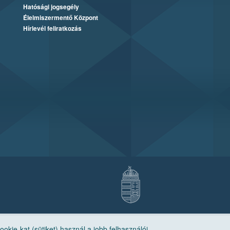
Hatósági jogsegély
Élelmiszermentő Központ
Hírlevél feliratkozás
ie-kat (sütiket) használ a jobb felhasználói