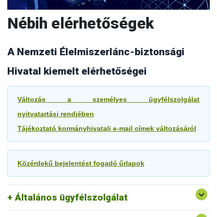
Nébih elérhetőségek
A Nemzeti Élelmiszerlánc-biztonsági
Hivatal kiemelt elérhetőségei
Változás a személyes ügyfélszolgálat
nyitvatartási rendjében
Tájékoztató kormányhivatali e-mail címek változásáról
Közérdekű bejelentést fogadó űrlapok
E-mail:
ugyfelszolgalat@nebih.gov.hu
Általános ügyfélszolgálat
Address: H-1525 Budapest Pf.: 30., Hungary