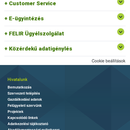
Please, submit your comment!
Customer Service
Telefon: 06-1/336-9024
Elektronikus ügyintézés tájékoztató
E-mail:
felir@nebih.gov.hu
E-ügyintézés
Levelezési cím: 1525 Budapest Pf.: 121.
Bővebben a FELIR-nyilvántartásról
FELIR Ügyélszolgálat
Közérdekű adatigénylés
Cookie beállítások
Hivatalunk
Bemutatkozás
Szervezeti felépítés
Gazdálkodási adatok
Felügyeleti szervünk
Projektek
Kapcsolódó linkek
Adatkezelési tájékoztató
Akadálymentességi nyilatkozat