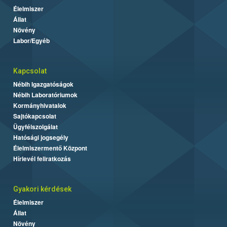
Élelmiszer
Állat
Növény
Labor/Egyéb
Kapcsolat
Nébih Igazgatóságok
Nébih Laboratóriumok
Kormányhivatalok
Sajtókapcsolat
Ügyfélszolgálat
Hatósági jogsegély
Élelmiszermentő Központ
Hírlevél feliratkozás
Gyakori kérdések
Élelmiszer
Állat
Növény