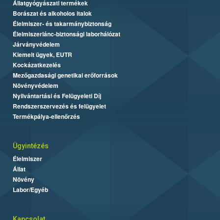
Állatgyógyászati termékek
Borászat és alkoholos italok
Élelmiszer- és takarmánybiztonság
Élelmiszerlánc-biztonsági laborhálózat
Járványvédelem
Kiemelt ügyek, EUTR
Kockázatkezelés
Mezőgazdasági genetikai erőforrások
Növényvédelem
Nyilvántartási és Felügyeleti Díj
Rendszerszervezés és felügyelet
Termékpálya-ellenőrzés
Ügyintézés
Élelmiszer
Állat
Növény
Labor/Egyéb
Kapcsolat