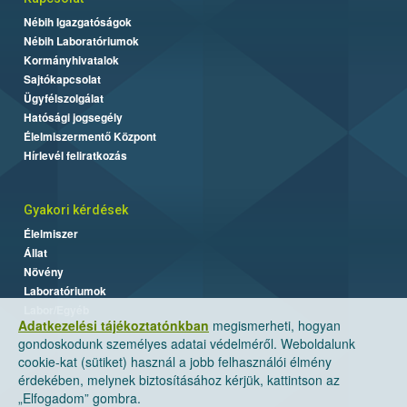
Nébih Igazgatóságok
Nébih Laboratóriumok
Kormányhivatalok
Sajtókapcsolat
Ügyfélszolgálat
Hatósági jogsegély
Élelmiszermentő Központ
Hírlevél feliratkozás
Gyakori kérdések
Élelmiszer
Állat
Növény
Laboratóriumok
Labor/Egyéb
Adatkezelési tájékoztatónkban
megismerheti, hogyan
gondoskodunk személyes adatai védelméről. Weboldalunk
cookie-kat (sütiket) használ a jobb felhasználói élmény
érdekében, melynek biztosításához kérjük, kattintson az
„Elfogadom” gombra.