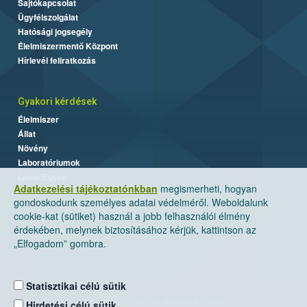
Sajtókapcsolat
Ügyfélszolgálat
Hatósági jogsegély
Élelmiszermentő Központ
Hírlevél feliratkozás
Gyakori kérdések
Élelmiszer
Állat
Növény
Laboratóriumok
Labor/Egyéb
Adatkezelési tájékoztatónkban
megismerheti, hogyan
gondoskodunk személyes adatai védelméről. Weboldalunk
cookie-kat (sütiket) használ a jobb felhasználói élmény
érdekében, melynek biztosításához kérjük, kattintson az
„Elfogadom” gombra.
Statisztikai célú sütik
Nemzeti Élelmiszerlánc-biztonsági Hivatal
Hirdetési célú sütik