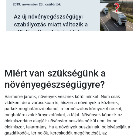
2019. november 28., csütörtök
Az új növényegészségügyi
szabályozás miatt változik a
vállalkozók nyilvántartási
kötelezettsége
Miért van szükségünk a
növényegészségügyre?
Bármerre járunk, növények vesznek körül minket. Nem csak
vidéken, de a városokban is, hiszen a növények a közterek,
parkok meghatározó elemei, a természetes környezet részei,
meghatározzák környezetünket, a tájat. Növények képezik az
élelmiszerlánc alapját: növénytermesztés nélkül nem lenne
élelmiszer, takarmány. Ha a növények pusztulnak, befolyásolják a
gazdálkodók, termelők, kereskedők megélhetését, az