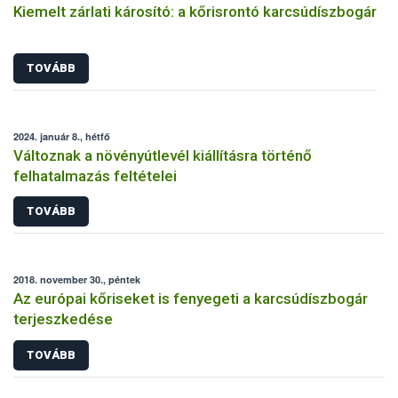
Kiemelt zárlati károsító: a kőrisrontó karcsúdíszbogár
TOVÁBB
2024. január 8., hétfő
Változnak a növényútlevél kiállításra történő
felhatalmazás feltételei
TOVÁBB
2018. november 30., péntek
Az európai kőriseket is fenyegeti a karcsúdíszbogár
terjeszkedése
TOVÁBB