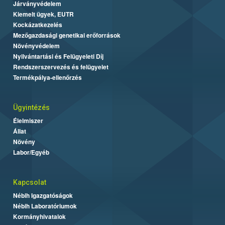
Járványvédelem
Kiemelt ügyek, EUTR
Kockázatkezelés
Mezőgazdasági genetikai erőforrások
Növényvédelem
Nyilvántartási és Felügyeleti Díj
Rendszerszervezés és felügyelet
Termékpálya-ellenőrzés
Ügyintézés
Élelmiszer
Állat
Növény
Labor/Egyéb
Kapcsolat
Nébih Igazgatóságok
Nébih Laboratóriumok
Kormányhivatalok