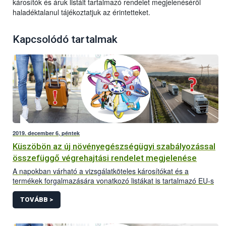
károsítók és áruk listáit tartalmazó rendelet megjelenéséről
haladéktalanul tájékoztatjuk az érintetteket.
Kapcsolódó tartalmak
2019. december 6, péntek
Küszöbön az új növényegészségügyi szabályozással
összefüggő végrehajtási rendelet megjelenése
A napokban várható a vizsgálatköteles károsítókat és a
termékek forgalmazására vonatkozó listákat is tartalmazó EU-s
végrehajtási rendelet megjelenése. A jogszabályban megjelenő
mellékletek az Európai Unió 2019. december 14-től
TOVÁBB >
alkalmazandó növényegészségügyi rendszerének fontos pillérei
lesznek, éppen ezért az általuk deklarált változásokról és a