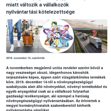
miatt változik a vállalkozók
nyilvántartási kötelezettsége
2019. november 14, csütörtök
A novemberben megjelenő uniós rendelet szerint bővül a
nagy veszteséget okozó, idegenhonos károsítók
terjesztésére képes, éppen ezért vizsgálatköteles termékek
köre. 2019. december 14-től a növényegészségügyi
szabályozás alatt álló növényekkel, növényi termékekkel és
egyéb anyagokkal csak az a vállalkozó folytathat
gazdasági tevékenységet, aki szerepel a hatóság
növényegészségügyi nyilvántartásában. Az érintettek a
megyei kormányhivatalok szakembereitől kérhetik
nyilvántartásba vételüket.