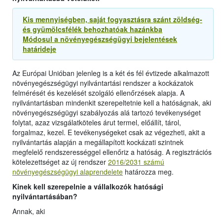
Kis mennyiségben, saját fogyasztásra szánt zöldség-
és gyümölcsfélék behozhatóak hazánkba
Módosul a növényegészségügyi bejelentések
határideje
Az Európai Unióban jelenleg is a két és fél évtizede alkalmazott
növényegészségügyi nyilvántartási rendszer a kockázatok
felmérését és kezelését szolgáló ellenőrzések alapja. A
nyilvántartásban mindenkit szerepeltetnie kell a hatóságnak, aki
növényegészségügyi szabályozás alá tartozó tevékenységet
folytat, azaz vizsgálatköteles árut termel, előállít, tárol,
forgalmaz, kezel. E tevékenységeket csak az végezheti, akit a
nyilvántartás alapján a megállapított kockázati szintnek
megfelelő rendszerességgel ellenőriz a hatóság. A regisztrációs
kötelezettséget az új rendszer
2016/2031 számú
növényegészségügyi alaprendelete
határozza meg.
Kinek kell szerepelnie a vállalkozók hatósági
nyilvántartásában?
Annak, aki