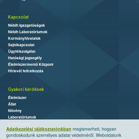
Kapcsolat
Nébih Igazgatóságok
Nébih Laboratóriumok
Kormányhivatalok
Sajtókapcsolat
Ügyfélszolgálat
Hatósági jogsegély
Élelmiszermentő Központ
Hírlevél feliratkozás
Gyakori kérdések
Élelmiszer
Állat
Növény
Laboratóriumok
Labor/Egyéb
Adatkezelési tájékoztatónkban
megismerheti, hogyan
gondoskodunk személyes adatai védelméről. Weboldalunk