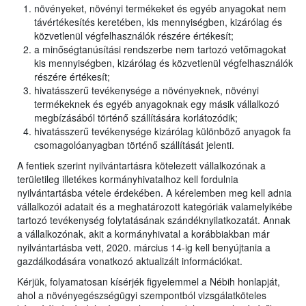
növényeket, növényi termékeket és egyéb anyagokat nem
távértékesítés keretében, kis mennyiségben, kizárólag és
közvetlenül végfelhasználók részére értékesít;
a minőségtanúsítási rendszerbe nem tartozó vetőmagokat
kis mennyiségben, kizárólag és közvetlenül végfelhasználók
részére értékesít;
hivatásszerű tevékenysége a növényeknek, növényi
termékeknek és egyéb anyagoknak egy másik vállalkozó
megbízásából történő szállítására korlátozódik;
hivatásszerű tevékenysége kizárólag különböző anyagok fa
csomagolóanyagban történő szállítását jelenti.
A fentiek szerint nyilvántartásra kötelezett vállalkozónak a
területileg illetékes kormányhivatalhoz kell fordulnia
nyilvántartásba vétele érdekében. A kérelemben meg kell adnia
vállalkozói adatait és a meghatározott kategóriák valamelyikébe
tartozó tevékenység folytatásának szándéknyilatkozatát. Annak
a vállalkozónak, akit a kormányhivatal a korábbiakban már
nyilvántartásba vett, 2020. március 14-ig kell benyújtania a
gazdálkodására vonatkozó aktualizált információkat.
Kérjük, folyamatosan kísérjék figyelemmel a Nébih honlapját,
ahol a növényegészségügyi szempontból vizsgálatköteles