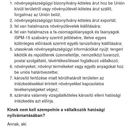
növényegészségügyi bizonyítvány-köteles árut hoz be Unión
kívüli területről vagy növényútlevél-köteles árut szállít,
forgalmaz az Unión belül;
növényegészségügyi bizonyítvány-köteles árut exportál;
fel van hatalmazva növényútlevelek kiállítására;
fel van hatalmazva a fa-csomagolóanyagok és faanyagok
ISPM-15 szabvány szerinti jelölésére, illetve egyes
különleges előírások szerinti egyéb tanúsítvány kiállítására;
utasoknak növényegészségügyi információkat nyújt: tengeri
kikötők és repülőterek üzemeltetője, nemzetközi fuvarozó,
postai szolgáltató, távértékesítéssel foglalkozó vállalkozó;
növényeket, növényi termékeket vagy egyéb anyagokat hoz
be uniós határövezetbe;
károsító fertőzése miatt körülhatárolt területen az
intézkedésekkel érintett növényekkel kapcsolatos
tevékenységeket végez;
számára valamely vizsgálatköteles károsító elleni hatósági
intézkedés azt előírja.
Kinek nem kell szerepelnie a vállalkozók hatósági
nyilvántartásában?
Annak, aki