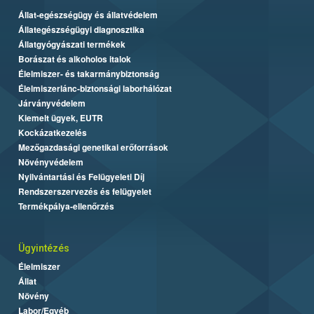
Állat-egészségügy és állatvédelem
Állategészségügyi diagnosztika
Állatgyógyászati termékek
Borászat és alkoholos italok
Élelmiszer- és takarmánybiztonság
Élelmiszerlánc-biztonsági laborhálózat
Járványvédelem
Kiemelt ügyek, EUTR
Kockázatkezelés
Mezőgazdasági genetikai erőforrások
Növényvédelem
Nyilvántartási és Felügyeleti Díj
Rendszerszervezés és felügyelet
Termékpálya-ellenőrzés
Ügyintézés
Élelmiszer
Állat
Növény
Labor/Egyéb