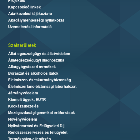
Projektek
Kapcsolódó linkek
Adatkezelési tájékoztató
Akadálymentességi nyilatkozat
Üzemeltetési információ
Szakterületek
Állat-egészségügy és állatvédelem
Állategészségügyi diagnosztika
Állatgyógyászati termékek
Borászat és alkoholos italok
Élelmiszer- és takarmánybiztonság
Élelmiszerlánc-biztonsági laborhálózat
Járványvédelem
Kiemelt ügyek, EUTR
Kockázatkezelés
Mezőgazdasági genetikai erőforrások
Növényvédelem
Nyilvántartási és Felügyeleti Díj
Rendszerszervezés és felügyelet
Termékpálya-ellenőrzés