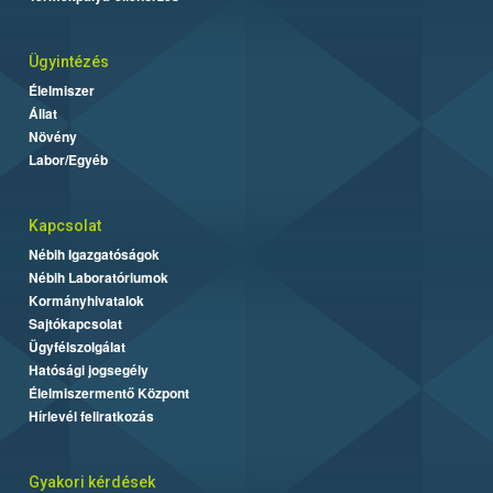
Ügyintézés
Élelmiszer
Állat
Növény
Labor/Egyéb
Kapcsolat
Nébih Igazgatóságok
Nébih Laboratóriumok
Kormányhivatalok
Sajtókapcsolat
Ügyfélszolgálat
Hatósági jogsegély
Élelmiszermentő Központ
Hírlevél feliratkozás
Gyakori kérdések