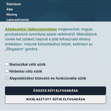
Élelmiszer
Állat
Növény
Laboratóriumok
Labor/Egyéb
Adatkezelési tájékoztatónkban
megismerheti, hogyan
gondoskodunk személyes adatai védelméről. Weboldalunk
cookie-kat (sütiket) használ a jobb felhasználói élmény
érdekében, melynek biztosításához kérjük, kattintson az
„Elfogadom” gombra.
Statisztikai célú sütik
Nemzeti Élelmiszerlánc-biztonsági Hivatal
Hirdetési célú sütik
Cím: 1024 Budapest, Keleti Károly utca. 24.
Alapműködést biztosító és funkcionális sütik
Levelezési cím: 1525 Budapest. Pf. 30.
ÖSSZES SÜTI ELFOGADÁSA
E-mail:
ugyfelszolgalat@nebih.gov.hu
Zöld szám: 06-80/263-244
KIVÁLASZTOTT SÜTIK ELFOGADÁSA
Telefon: 06-1/ 336-9000
Fax: 06-1/336-9479