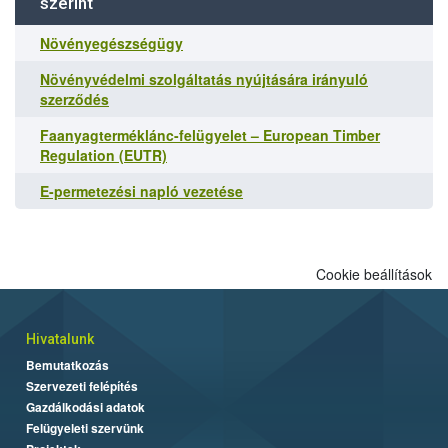
szerint
Növényegészségügy
Növényvédelmi szolgáltatás nyújtására irányuló
szerződés
Faanyagterméklánc-felügyelet – European Timber
Regulation (EUTR)
E-permetezési napló vezetése
Cookie beállítások
Hivatalunk
Bemutatkozás
Szervezeti felépítés
Gazdálkodási adatok
Felügyeleti szervünk