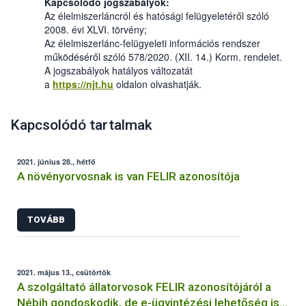
Kapcsolódó jogszabályok:
Az élelmiszerláncról és hatósági felügyeletéről szóló
2008. évi XLVI. törvény;
Az élelmiszerlánc-felügyeleti információs rendszer
működéséről szóló 578/2020. (XII. 14.) Korm. rendelet.
A jogszabályok hatályos változatát
a
https://njt.hu
oldalon olvashatják.
Kapcsolódó tartalmak
2021. június 28., hétfő
A növényorvosnak is van FELIR azonosítója
TOVÁBB
2021. május 13., csütörtök
A szolgáltató állatorvosok FELIR azonosítójáról a
Nébih gondoskodik, de e-ügyintézési lehetőség is