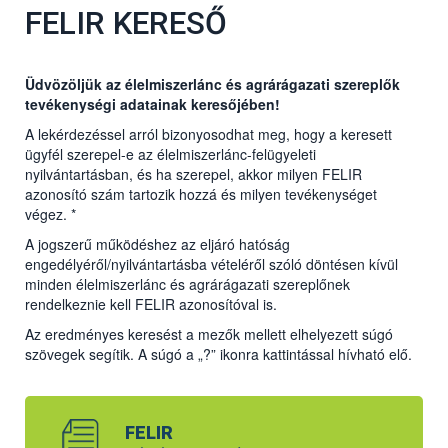
FELIR KERESŐ
Üdvözöljük az élelmiszerlánc és agrárágazati szereplők
tevékenységi adatainak keresőjében!
A lekérdezéssel arról bizonyosodhat meg, hogy a keresett
ügyfél szerepel-e az élelmiszerlánc-felügyeleti
nyilvántartásban, és ha szerepel, akkor milyen FELIR
azonosító szám tartozik hozzá és milyen tevékenységet
végez. *
A jogszerű működéshez az eljáró hatóság
engedélyéről/nyilvántartásba vételéről szóló döntésen kívül
minden élelmiszerlánc és agrárágazati szereplőnek
rendelkeznie kell FELIR azonosítóval is.
Az eredményes keresést a mezők mellett elhelyezett súgó
szövegek segítik. A súgó a „?” ikonra kattintással hívható elő.
FELIR