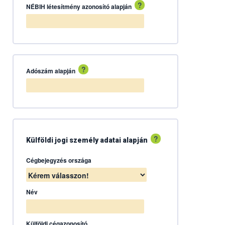
?
NÉBIH létesítmény azonosító alapján
?
Adószám alapján
?
Külföldi jogi személy adatai alapján
Cégbejegyzés országa
Név
Külföldi cégazonosító