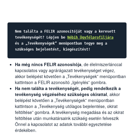
Nem találta a FELIR azonosítóját vagy a keresett
tevékenységét? Lépjen be
Nébih Ügyfélprofiljára
és a „Tevékenységek” menüpontban tegye meg a
szükséges bejelentést, kiegészítést!
Ha még nincs FELIR azonosítója
, de élelmiszerlánccal
kapcsolatos vagy agrárágazati tevékenységet végez,
akkor belépést követően a „Tevékenységek” menüpontban
kattintson a FELIR azonosító „Igénylés” gombra.
Ha nem találta a tevékenységét, pedig rendelkezik a
tevékenység végzéséhez szükséges okirattal
, akkor
belépést követően a „Tevékenységek” menüpontban
kattintson a „Tevékenység utólagos bejelentése, okirat
feltöltése” gombra. A tevékenység megadása és az okirat
feltöltése után munkatársaink szükség esetén felveszik
Önnel a kapcsolatot az adatok további egyeztetése
érdekében.