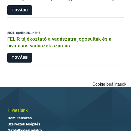
rendelkezésre áll
TOVÁBB
2021. április 26., hétfő
FELIR tájékoztató a vadászatra jogosultak és a
hivatásos vadászok számára
TOVÁBB
Cookie beállítások
Hivatalunk
Bemutatkozás
Szervezeti felépítés
Gazdálkodási adatok