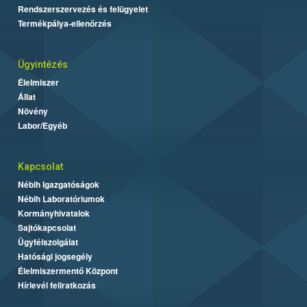
Rendszerszervezés és felügyelet
Termékpálya-ellenőrzés
Ügyintézés
Élelmiszer
Állat
Növény
Labor/Egyéb
Kapcsolat
Nébih Igazgatóságok
Nébih Laboratóriumok
Kormányhivatalok
Sajtókapcsolat
Ügyfélszolgálat
Hatósági jogsegély
Élelmiszermentő Központ
Hírlevél feliratkozás