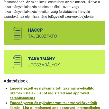
folytatásához. Az ezen kívüli esetekben az élelmiszer-, illetve a
takarmányvállalkozás köteles az élelmiszer- vagy
takarmányvállalkozási tevékenység folytatására irányuló
szándékát az élelmiszerlánc-felügyeleti szervnek bejelenteni.
HACCP
TÁJÉKOZTATÓ
TAKARMÁNY
JOGSZABÁLYOK
Adatbázisok
Engedélyezett és nyilvántartott takarmány-előállító
üzemek listája - List of registered and approved
establishments
Engedélyezett és nyilvántartott takarmányközvetítők
listája - List of registered and approved intermediaries