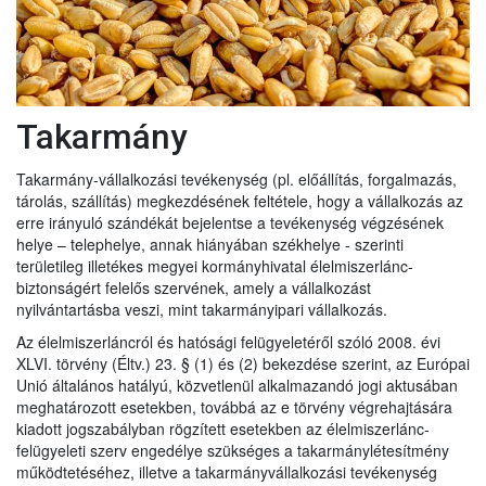
Takarmány
Takarmány-vállalkozási tevékenység (pl. előállítás, forgalmazás,
tárolás, szállítás) megkezdésének feltétele, hogy a vállalkozás az
erre irányuló szándékát bejelentse a tevékenység végzésének
helye – telephelye, annak hiányában székhelye - szerinti
területileg illetékes megyei kormányhivatal élelmiszerlánc-
biztonságért felelős szervének, amely a vállalkozást
nyilvántartásba veszi, mint takarmányipari vállalkozás.
Az élelmiszerláncról és hatósági felügyeletéről szóló 2008. évi
XLVI. törvény (Éltv.) 23. § (1) és (2) bekezdése szerint, az Európai
Unió általános hatályú, közvetlenül alkalmazandó jogi aktusában
meghatározott esetekben, továbbá az e törvény végrehajtására
kiadott jogszabályban rögzített esetekben az élelmiszerlánc-
felügyeleti szerv engedélye szükséges a takarmánylétesítmény
működtetéséhez, illetve a takarmányvállalkozási tevékenység