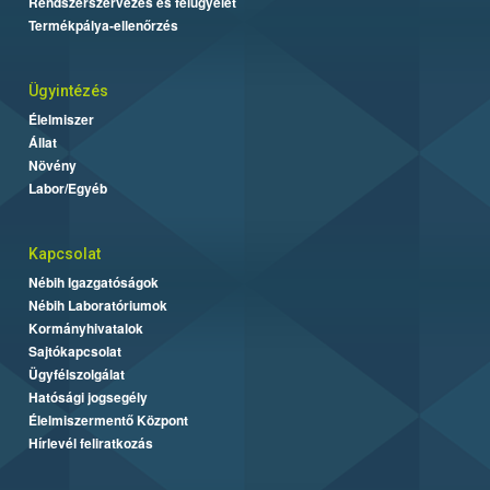
Rendszerszervezés és felügyelet
Termékpálya-ellenőrzés
Ügyintézés
Élelmiszer
Állat
Növény
Labor/Egyéb
Kapcsolat
Nébih Igazgatóságok
Nébih Laboratóriumok
Kormányhivatalok
Sajtókapcsolat
Ügyfélszolgálat
Hatósági jogsegély
Élelmiszermentő Központ
Hírlevél feliratkozás