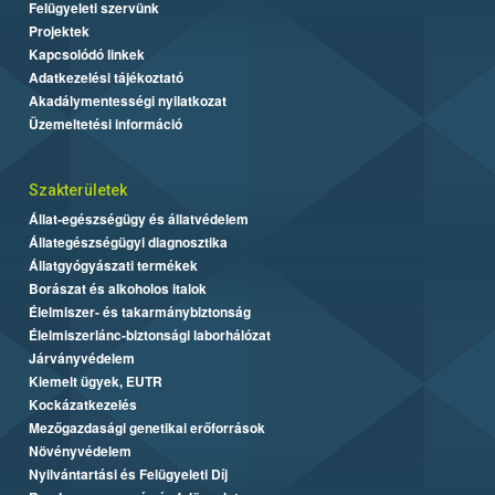
Felügyeleti szervünk
Projektek
Kapcsolódó linkek
Adatkezelési tájékoztató
Akadálymentességi nyilatkozat
Üzemeltetési információ
Szakterületek
Állat-egészségügy és állatvédelem
Állategészségügyi diagnosztika
Állatgyógyászati termékek
Borászat és alkoholos italok
Élelmiszer- és takarmánybiztonság
Élelmiszerlánc-biztonsági laborhálózat
Járványvédelem
Kiemelt ügyek, EUTR
Kockázatkezelés
Mezőgazdasági genetikai erőforrások
Növényvédelem
Nyilvántartási és Felügyeleti Díj