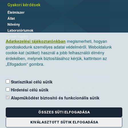
Gyakori kérdések
Élelmiszer
Állat
Növény
Laboratóriumok
Labor/Egyéb
Adatkezelési tájékoztatónkban
megismerheti, hogyan
gondoskodunk személyes adatai védelméről. Weboldalunk
cookie-kat (sütiket) használ a jobb felhasználói élmény
érdekében, melynek biztosításához kérjük, kattintson az
„Elfogadom” gombra.
Statisztikai célú sütik
Nemzeti Élelmiszerlánc-biztonsági Hivatal
Hirdetési célú sütik
Cím: 1024 Budapest, Keleti Károly utca. 24.
Alapműködést biztosító és funkcionális sütik
Levelezési cím: 1525 Budapest. Pf. 30.
ÖSSZES SÜTI ELFOGADÁSA
E-mail:
ugyfelszolgalat@nebih.gov.hu
Zöld szám: 06-80/263-244
KIVÁLASZTOTT SÜTIK ELFOGADÁSA
Telefon: 06-1/ 336-9000