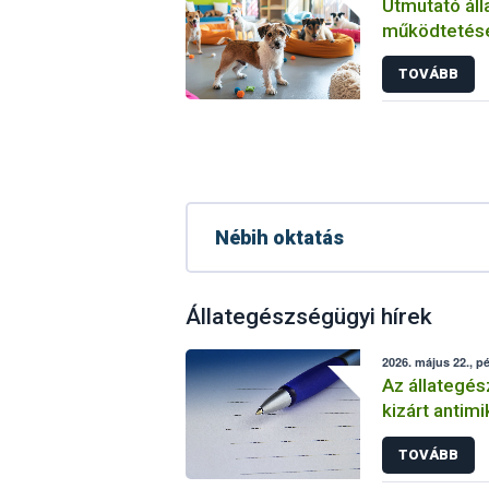
Útmutató áll
működtetés
TOVÁBB
Nébih oktatás
Állategészségügyi hírek
2026. május 22., p
Az állategés
kizárt antim
TOVÁBB