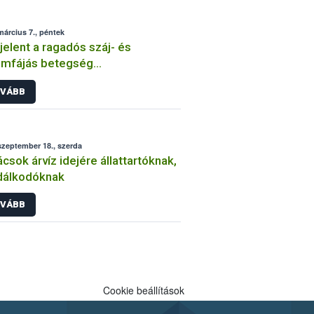
március 7., péntek
elent a ragadós száj- és
ömfájás betegség
yarországon
VÁBB
szeptember 18., szerda
csok árvíz idejére állattartóknak,
dálkodóknak
VÁBB
Cookie beállítások