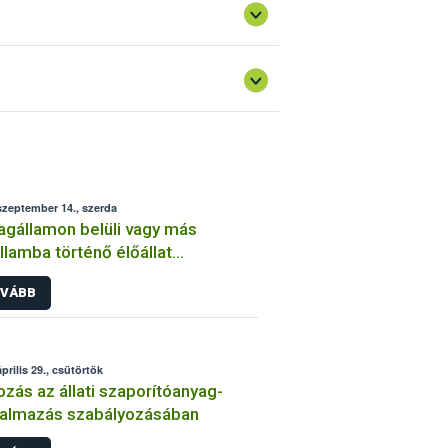
szeptember 14., szerda
agállamon belüli vagy más
llamba történő élőállat
gatására engedélyezett
VÁBB
ülhatárolt létesítmények”
latkert/Laboratórium”)
prilis 29., csütörtök
ozás az állati szaporítóanyag-
galmazás szabályozásában