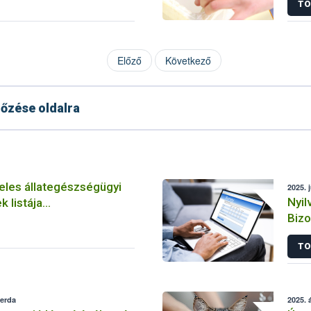
TO
Előző
Következő
őzése oldalra
eles állategészségügyi
2025. 
Nyil
 listája
Bizo
gon/ Approved
jogs
stablishments in Hungary
TO
zerda
2025. á