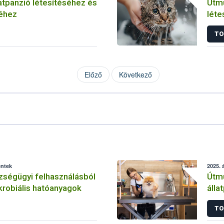
atpanzió létesítéséhez és
Útmu
éhez
léte
TO
Előző
Következő
éntek
2025. á
zségügyi felhasználásból
Útmu
ikrobiális hatóanyagok
álla
műk
TO