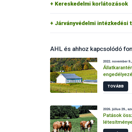
Járványvédelmi intézkedési terv - hú
Kereskedelmi korlátozások
Járványvédelmi intézkedési terv – kis
Melléklet a kérődzők Járványvédelmi i
Jó Kérődzőtartási Gyakorlat – kislé
Járványvédelmi intézkedési t
AHL és ahhoz kapcsolódó fon
2022. november 9.,
Állatkaranté
engedélyezé
követelmén
TOVÁBB
2026. július 29., sz
Patások öss
létesítménye
engedélyezé