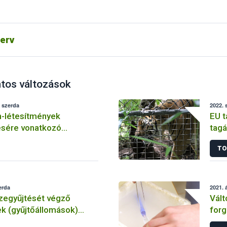
shasznú nagykérődzők (szarvasmarha, bivaly)
kérődzők (juh, kecske)
ntézkedési tervéhez – Leölési terv
tszámú kérődző állományok számára
erv
tos változások
 szerda
2022. 
n-létesítmények
EU t
sére vonatkozó
tagá
yek
moz
TO
„kör
(„Ál
erda
2021. á
zegyűjtését végző
Vált
k (gyűjtőállomások)
for
sének feltételei