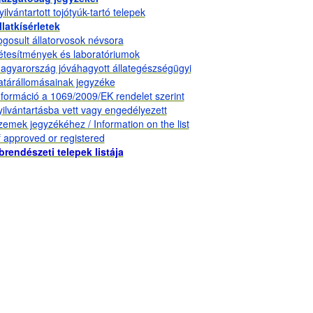
yilvántartott tojótyúk-tartó telepek
llatkísérletek
ogosult állatorvosok névsora
étesítmények és laboratóriumok
agyarország jóváhagyott állategészségügyi
atárállomásainak jegyzéke
nformáció a 1069/2009/EK rendelet szerint
yilvántartásba vett vagy engedélyezett
zemek jegyzékéhez / Information on the list
f approved or registered
brendészeti telepek listája
n?
lhasználására vonatkozó útmutató