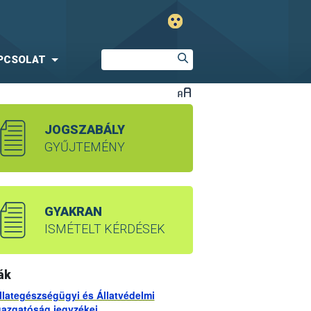
PCSOLAT
JOGSZABÁLY
GYŰJTEMÉNY
GYAKRAN
ISMÉTELT KÉRDÉSEK
ák
llategészségügyi és Állatvédelmi
gazgatóság jegyzékei