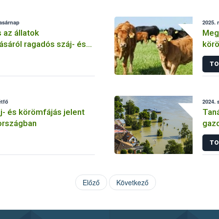
vasárnap
2025. 
 az állatok
Megj
tásáról ragadós száj- és
kör
betegség esetén
Mag
TO
étfő
2024. 
- és körömfájás jelent
Taná
rszágban
gaz
TO
Előző
Következő