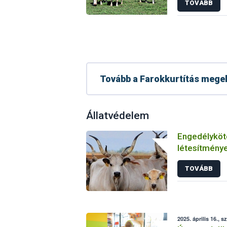
TOVÁBB
Tovább a Farokkurtítás megel
Állatvédelem
Engedélyköt
létesítmények
Magyarorszá
TOVÁBB
veterinary e
2025. április 16., s