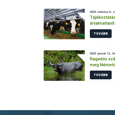
2025. március 9., 
Tájékoztatás
ártalmatlaní
körömfájás 
TOVÁBB
2025. január 13., h
Ragadós száj
meg Németo
TOVÁBB