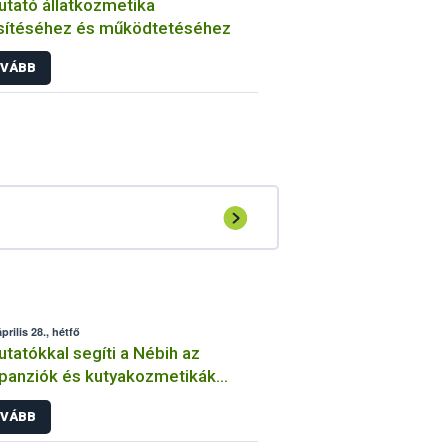
tató állatkozmetika
sítéséhez és működtetéséhez
VÁBB
prilis 28., hétfő
tatókkal segíti a Nébih az
tpanziók és kutyakozmetikák
ödtetését
VÁBB