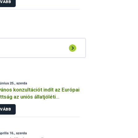
VÁBB
június 25., szerda
vános konzultációt indít az Európai
ttság az uniós állatjóléti
zabályok korszerűsítéséről
VÁBB
prilis 16., szerda