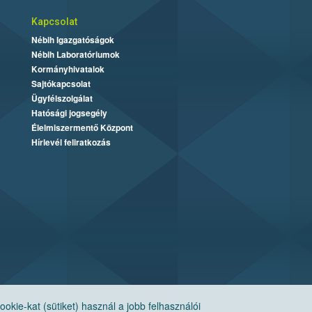
Kapcsolat
Nébih Igazgatóságok
Nébih Laboratóriumok
Kormányhivatalok
Sajtókapcsolat
Ügyfélszolgálat
Hatósági jogsegély
Élelmiszermentő Központ
Hírlevél feliratkozás
ie-kat (sütiket) használ a jobb felhasználói