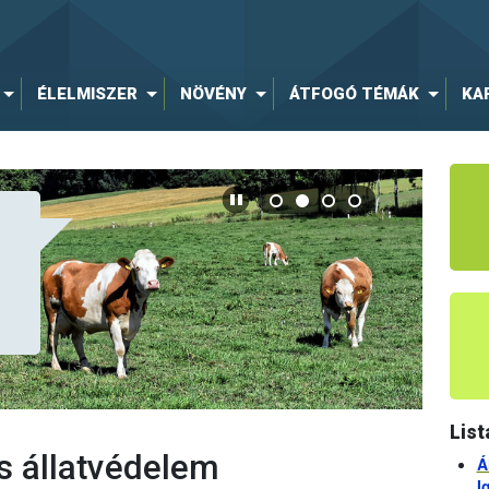
ÉLELMISZER
NÖVÉNY
ÁTFOGÓ TÉMÁK
KA
List
s állatvédelem
Á
I