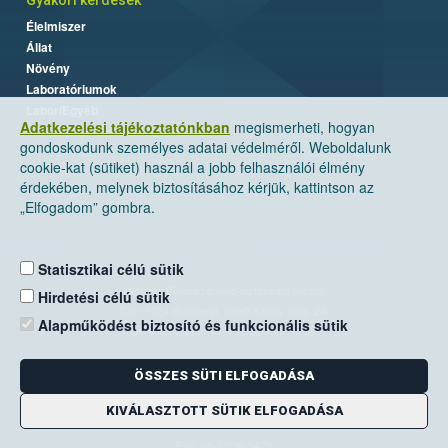
Élelmiszer
Állat
Növény
Laboratóriumok
Labor/Egyéb
Adatkezelési tájékoztatónkban
megismerheti, hogyan
gondoskodunk személyes adatai védelméről. Weboldalunk
cookie-kat (sütiket) használ a jobb felhasználói élmény
érdekében, melynek biztosításához kérjük, kattintson az
„Elfogadom” gombra.
Statisztikai célú sütik
Nemzeti Élelmiszerlánc-biztonsági Hivatal
Hirdetési célú sütik
Cím: 1024 Budapest, Keleti Károly utca. 24.
Alapműködést biztosító és funkcionális sütik
Levelezési cím: 1525 Budapest. Pf. 30.
ÖSSZES SÜTI ELFOGADÁSA
E-mail:
ugyfelszolgalat@nebih.gov.hu
Zöld szám: 06-80/263-244
KIVÁLASZTOTT SÜTIK ELFOGADÁSA
Telefon: 06-1/ 336-9000
Fax: 06-1/336-9479