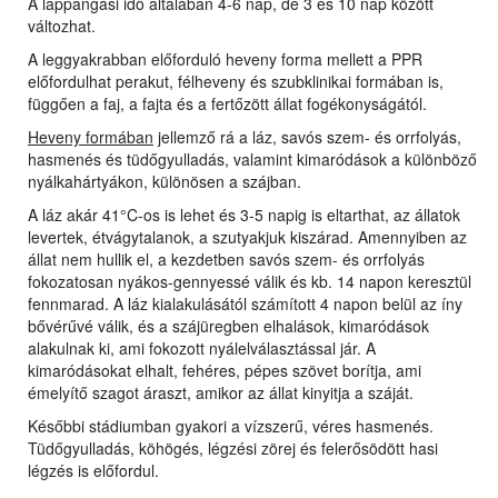
A lappangási idő általában 4-6 nap, de 3 és 10 nap között
változhat.
A leggyakrabban előforduló heveny forma mellett a PPR
előfordulhat perakut, félheveny és szubklinikai formában is,
függően a faj, a fajta és a fertőzött állat fogékonyságától.
Heveny formában
jellemző rá a láz, savós szem- és orrfolyás,
hasmenés és tüdőgyulladás, valamint kimaródások a különböző
nyálkahártyákon, különösen a szájban.
A láz akár 41°C-os is lehet és 3-5 napig is eltarthat, az állatok
levertek, étvágytalanok, a szutyakjuk kiszárad. Amennyiben az
állat nem hullik el, a kezdetben savós szem- és orrfolyás
fokozatosan nyákos-gennyessé válik és kb. 14 napon keresztül
fennmarad. A láz kialakulásától számított 4 napon belül az íny
bővérűvé válik, és a szájüregben elhalások, kimaródások
alakulnak ki, ami fokozott nyálelválasztással jár. A
kimaródásokat elhalt, fehéres, pépes szövet borítja, ami
émelyítő szagot áraszt, amikor az állat kinyitja a száját.
Későbbi stádiumban gyakori a vízszerű, véres hasmenés.
Tüdőgyulladás, köhögés, légzési zörej és felerősödött hasi
légzés is előfordul.