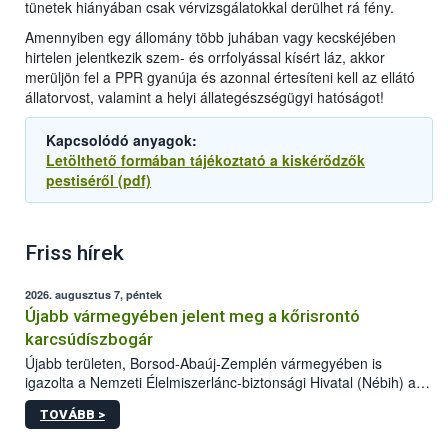
tünetek hiányában csak vérvizsgálatokkal derülhet rá fény.
Amennyiben egy állomány több juhában vagy kecskéjében
hirtelen jelentkezik szem- és orrfolyással kísért láz, akkor
merüljön fel a PPR gyanúja és azonnal értesíteni kell az ellátó
állatorvost, valamint a helyi állategészségügyi hatóságot!
Kapcsolódó anyagok:
Letölthető formában tájékoztató a kiskérődzők
pestiséről (pdf)
Friss hírek
2026. augusztus 7, péntek
Újabb vármegyében jelent meg a kőrisrontó
karcsúdíszbogár
Újabb területen, Borsod-Abaúj-Zemplén vármegyében is
igazolta a Nemzeti Élelmiszerlánc-biztonsági Hivatal (Nébih) a
kőrisrontó karcsúdíszbogár (Agrilus planipennis) jelenlétét. A
TOVÁBB >
kártevőt nem csak színcsapdában találták meg, de már fertőzött
fában is azonosították. A növényvédelmi szakemberek folytatják