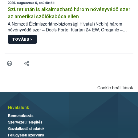
az intenzív felderítést, emellett az intézkedéseket a szlovák
2026. augusztus 6, csütörtök
hatósággal is összehangolják a terjedés megállítása érdekében.
Szüret után is alkalmazható három növényvédő szer
az amerikai szőlőkabóca ellen
A Nemzeti Élelmiszerlánc-biztonsági Hivatal (Nébih) három
növényvédő szer – Decis Forte, Klartan 24 EW, Oroganic –
engedélyokiratát módosította, így azok a szüretet követően,
TOVÁBB >
egészen a vesszőérettség (BBCH 91) stádiumáig
felhasználhatóak a szőlőben. A kiterjesztések célja, hogy a korai
érésű szőlőkben is legyen lehetőség a károsító elleni további
védekezésre. Az Oroganic készítmény kis kiszerelésben kiskerti
felhasználók számára is elérhető és ökológiai termesztésben is
engedélyezett.
Cookie beállítások
Hivatalunk
Bemutatkozás
Szervezeti felépítés
Gazdálkodási adatok
Felügyeleti szervünk