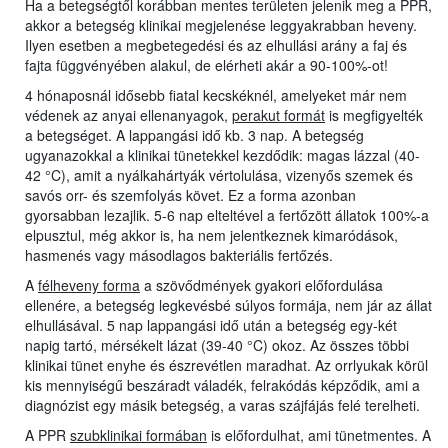
Ha a betegségtől korábban mentes területen jelenik meg a PPR,
akkor a betegség klinikai megjelenése leggyakrabban heveny.
Ilyen esetben a megbetegedési és az elhullási arány a faj és
fajta függvényében alakul, de elérheti akár a 90-100%-ot!
4 hónaposnál idősebb fiatal kecskéknél, amelyeket már nem
védenek az anyai ellenanyagok,
perakut formát
is megfigyelték
a betegséget. A lappangási idő kb. 3 nap. A betegség
ugyanazokkal a klinikai tünetekkel kezdődik: magas lázzal (40-
42 °C), amit a nyálkahártyák vértolulása, vizenyős szemek és
savós orr- és szemfolyás követ. Ez a forma azonban
gyorsabban lezajlik. 5-6 nap elteltével a fertőzött állatok 100%-a
elpusztul, még akkor is, ha nem jelentkeznek kimaródások,
hasmenés vagy másodlagos bakteriális fertőzés.
A
félheveny forma
a szövődmények gyakori előfordulása
ellenére, a betegség legkevésbé súlyos formája, nem jár az állat
elhullásával. 5 nap lappangási idő után a betegség egy-két
napig tartó, mérsékelt lázat (39-40 °C) okoz. Az összes többi
klinikai tünet enyhe és észrevétlen maradhat. Az orrlyukak körül
kis mennyiségű beszáradt váladék, felrakódás képződik, ami a
diagnózist egy másik betegség, a varas szájfájás felé terelheti.
A PPR
szubklinikai formában
is előfordulhat, ami tünetmentes. A