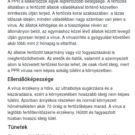
A PPR a kiskérődzők egyik legfertőzőbb betegsége. A fertőzés
általában a fertőzött állatok váladékaival történő közvetlen
érintkezés útján terjed. A fertőzés korai szakaszában, a lázas
időszak idején, minden váladékban nagy számban van jelen a
vírus. Az állatok köhögése és a tüsszögése révén az
állományon belül, az egymáshoz közel lévő állatok között levegő
útján gyorsan terjed a vírus. A vírusürítés a gyógyulást követően
akár több mint 2 hónapig is eltarthat.
Az állatok fertőzött takarmány vagy víz fogyasztásával is
megfertőződhetnek. Az etetők és itatók, valamint a szennyezett
alom is közvetett fertőzési forrás lehet, de csak rövid ideig, mert
a PPR vírusa nem képes sokáig túlélni a környezetben.
Ellenállóképessége
A vírus érzékeny a hőre, az ultraibolya sugárzásra és a
kiszáradásra, ezért a környezetében hosszabb ideig nem képes
túlélni. Azonban árnyékos részeken és normál környezeti
hőmérsékleten akár 72 óráig is fertőzőképes marad. A vírus a
legtöbb fertőtlenítőszerre érzékeny. Hűtött és fagyasztott
húsban hosszú ideig túlél.
Tünetek