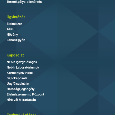
Termékpálya-ellenőrzés
Ügyintézés
Élelmiszer
Állat
Növény
Labor/Egyéb
Kapcsolat
Nébih Igazgatóságok
Nébih Laboratóriumok
Kormányhivatalok
Sajtókapcsolat
Ügyfélszolgálat
Hatósági jogsegély
Élelmiszermentő Központ
Hírlevél feliratkozás
Gyakori kérdések