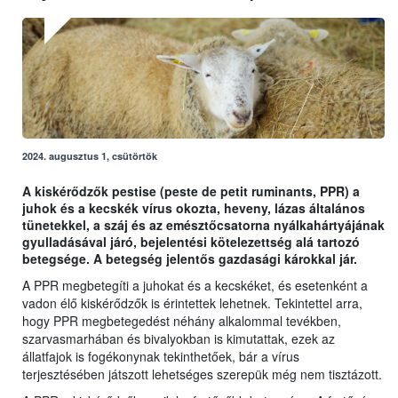
2024. augusztus 1, csütörtök
A kiskérődzők pestise (peste de petit ruminants, PPR) a
juhok és a kecskék vírus okozta, heveny, lázas általános
tünetekkel, a száj és az emésztőcsatorna nyálkahártyájának
gyulladásával járó, bejelentési kötelezettség alá tartozó
betegsége. A betegség jelentős gazdasági károkkal jár.
A PPR megbetegíti a juhokat és a kecskéket, és esetenként a
vadon élő kiskérődzők is érintettek lehetnek. Tekintettel arra,
hogy PPR megbetegedést néhány alkalommal tevékben,
szarvasmarhában és bivalyokban is kimutattak, ezek az
állatfajok is fogékonynak tekinthetőek, bár a vírus
terjesztésében játszott lehetséges szerepük még nem tisztázott.