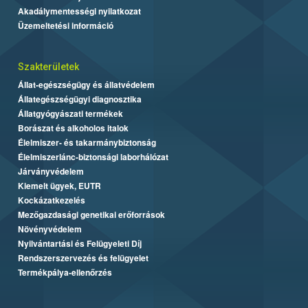
Akadálymentességi nyilatkozat
Üzemeltetési információ
Szakterületek
Állat-egészségügy és állatvédelem
Állategészségügyi diagnosztika
Állatgyógyászati termékek
Borászat és alkoholos italok
Élelmiszer- és takarmánybiztonság
Élelmiszerlánc-biztonsági laborhálózat
Járványvédelem
Kiemelt ügyek, EUTR
Kockázatkezelés
Mezőgazdasági genetikai erőforrások
Növényvédelem
Nyilvántartási és Felügyeleti Díj
Rendszerszervezés és felügyelet
Termékpálya-ellenőrzés