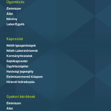
Ügyintézés
Élelmiszer
Állat
Növény
Labor/Egyéb
Kapcsolat
Nébih Igazgatóságok
Nébih Laboratóriumok
Kormányhivatalok
Sajtókapcsolat
Ügyfélszolgálat
Hatósági jogsegély
Élelmiszermentő Központ
Hírlevél feliratkozás
Gyakori kérdések
Élelmiszer
Állat