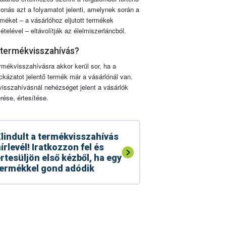
vonás azt a folyamatot jelenti, amelynek során a
rméket – a vásárlóhoz eljutott termékek
vételével – eltávolítják az élelmiszerláncból.
 termékvisszahívás?
rmékvisszahívásra akkor kerül sor, ha a
ckázatot jelentő termék már a vásárlónál van.
visszahívásnál nehézséget jelent a vásárlók
érése, értesítése.
lindult a termékvisszahívás
írlevél! Iratkozzon fel és
rtesüljön első kézből, ha egy
ermékkel gond adódik