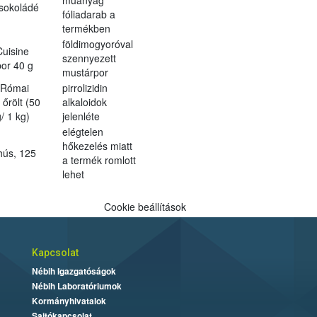
sokoládé
fóliadarab a
m
termékben
földimogyoróval
uisine
szennyezett
or 40 g
mustárpor
t Római
pirrolizidin
őrölt (50
alkaloidok
/ 1 kg)
jelenléte
elégtelen
hőkezelés miatt
hús, 125
a termék romlott
lehet
Cookie beállítások
Kapcsolat
Nébih Igazgatóságok
Nébih Laboratóriumok
Kormányhivatalok
Sajtókapcsolat