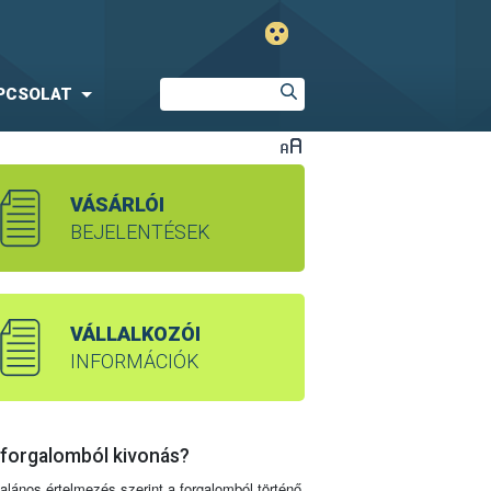
PCSOLAT
VÁSÁRLÓI
BEJELENTÉSEK
VÁLLALKOZÓI
INFORMÁCIÓK
 forgalomból kivonás?
talános értelmezés szerint a forgalomból történő