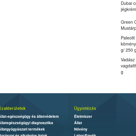
Dubai c
jégkré
Green C
Mustárp
Paleoli
kömény 
g/ 250 g
Vadász
vagdalt
g
Szakterületek
Ügyintézés
Állat-egészségügy és állatvédelem
Élelmiszer
Állategészségügyi diagnosztika
Állat
Állatgyógyászati termékek
Növény
Borászat és alkoholos italok
Labor/Egyéb