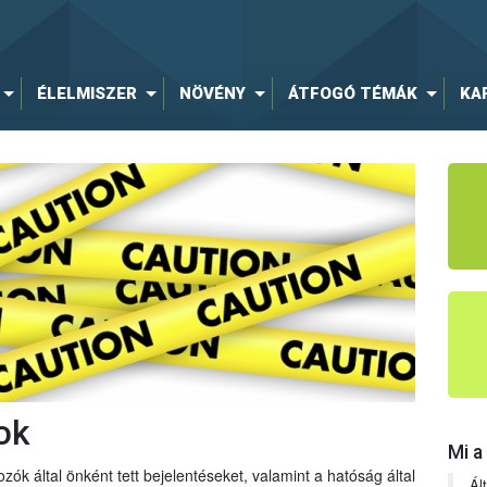
ÉLELMISZER
NÖVÉNY
ÁTFOGÓ TÉMÁK
KA
ok
Mi a
zók által önként tett bejelentéseket, valamint a hatóság által
Ál