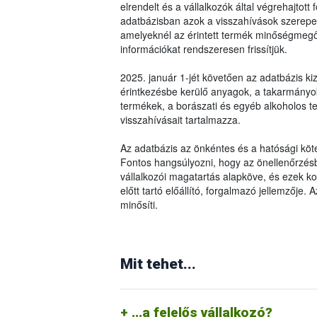
elrendelt és a vállalkozók által végrehajtot
adatbázisban azok a visszahívások szerepel
amelyeknél az érintett termék minőségmegőr
információkat rendszeresen frissítjük.
2025. január 1-jét követően az adatbázis kiz
érintkezésbe kerülő anyagok, a takarmányok 
termékek, a borászati és egyéb alkoholos 
visszahívásait tartalmazza.
Az adatbázis az önkéntes és a hatósági köte
Fontos hangsúlyozni, hogy az önellenőrzésbő
vállalkozói magatartás alapköve, és ezek 
előtt tartó előállító, forgalmazó jellemzője.
minősíti.
Amennyiben az által behozott, előállított
A vásárlói tudatosság egyik ismérve, ho
élelmiszerlánc-biztonsági követelmények
jelezzük a vállalkozásnak (általában a vá
Mit tehet...
(forgalomból való kivonás, termékvisszahí
felügyeleti hatóságnak. Ezzel hozzájáru
felügyeleti szervet, valamint termékvis
intézkedéseket (termékvisszahívás, forg
életbe léptetéséhez a vállalkozóknak öne
kikerülhessen az élelmiszerláncból (me
rendszereket kell működtetniük.
...a felelős vállalkozó?
felhasználás).