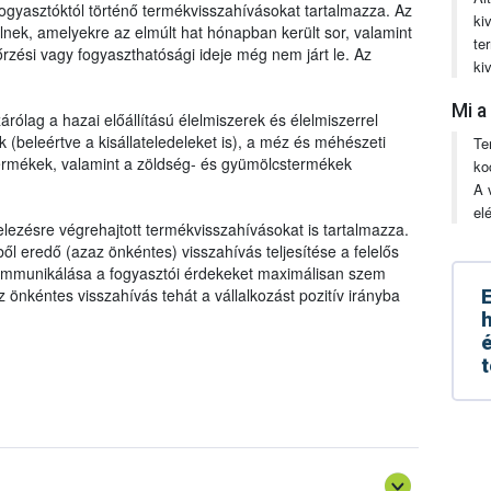
t fogyasztóktól történő termékvisszahívásokat tartalmazza. Az
ki
nek, amelyekre az elmúlt hat hónapban került sor, valamint
te
zési vagy fogyaszthatósági ideje még nem járt le. Az
ki
Mi a
árólag a hazai előállítású élelmiszerek és élelmiszerrel
(beleértve a kisállateledeleket is), a méz és méhészeti
Te
termékek, valamint a zöldség- és gyümölcstermékek
ko
A 
el
lezésre végrehajtott termékvisszahívásokat is tartalmazza.
l eredő (azaz önkéntes) visszahívás teljesítése a felelős
kommunikálása a fogyasztói érdekeket maximálisan szem
 Az önkéntes visszahívás tehát a vállalkozást pozitív irányba
E
h
é
t
, feldolgozott, gyártott, forgalmazott termék nem felel meg az
gy amennyiben kifogásolható termékkel találkozunk, azt
nek meg kell tennie a szükséges intézkedéseket
sárlás helyén), valamint bejelentjük az élelmiszerlánc-
vás) és haladéktalanul tájékoztatnia kell az élelmiszerlánc-
lhatunk ahhoz, hogy a vállalkozó megtehesse a szükséges
szahívás esetén a vásárlókat. A visszahívási mechanizmusok
alomból történő kivonás) és a nem megfelelő termék
llenőrzési, minőségbiztosítási, nyomon követési
gsemmisítés, más, nem élelmiszer/takarmány célú