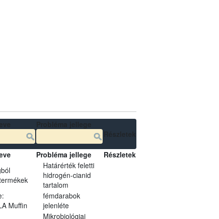
eve
Probléma jellege
Részletek
eve
Probléma jellege
Részletek
Határérték feletti
ból
hidrogén-cianid
 termékek
tartalom
e:
fémdarabok
A Muffin
jelenléte
Mikrobiológiai