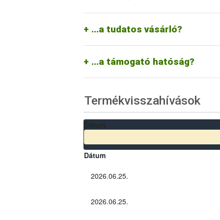
A tudatos vásárló tisztában van azzal, ho
termékvisszahívások a vállalkozás pozitív
...a tudatos vásárló?
Segíti a vállalkozásokat a termékvissza
információkat a nagyközönséggel. Amenn
törvény erejével kikényszeríti azt.
...a támogató hatóság?
Termékvisszahívások
Dátum
Dátum
2026.06.25.
2026.06.25.