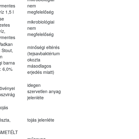
vmentes
nem
z 1,5 l
megfelelőség
se
mikrobiológiai
zetes
nem
íz,
megfelelőség
vmentes
Vadkan
minőségi eltérés
 Stout,
(tejsavbaktérium
en
okozta
i barna
másodlagos
.: 6,0%
erjedés miatt)
idegen
övényei
szervetlen anyag
uszvirág
jelenléte
ojás
észta,
tojás jelenléte
SMETÉLT
műanyag