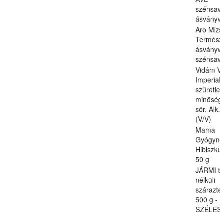
szénsa
ásványví
Aro Miz
Termés
ásványv
szénsa
Vidám 
Imperial
szűretl
minőség
sör. Alk
(V/V)
Mama
Gyógyn
Hibiszk
50 g
JÁRMI t
nélküli
szárazt
500 g -
SZÉLE