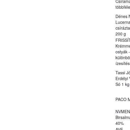
Csírama
többfél
Dénes 
Lucern
csírázta
200 g
FRISSÍ
Krémmel
ostyák -
különb
ízesíté
Tassi J
Erdélyi
Só 1 kg
PACO M
NVMEN
Birsalm
40%
AVE