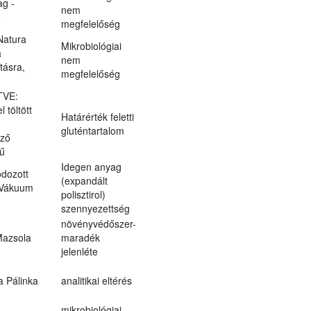
g -
nem
e
megfelelőség
Natura
Mikrobiológiai
a
nem
tásra,
megfelelőség
TVE:
 töltött
Határérték feletti
gluténtartalom
öző
sű
Idegen anyag
ódozott
(expandált
 Vákuum
polisztirol)
szennyezettség
növényvédőszer-
azsola
maradék
jelenléte
a Pálinka
analitikai eltérés
mikrobiológiai