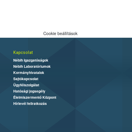
Cookie beállítások
Kapcsolat
Nébih Igazgatóságok
Nébih Laboratóriumok
Kormányhivatalok
Sajtókapcsolat
Ügyfélszolgálat
Hatósági jogsegély
Élelmiszermentő Központ
Hírlevél feliratkozás