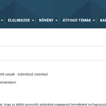
ÉLELMISZER
NÖVÉNY
ÁTFOGÓ TÉMÁK
KA
tt ostyák - különböző ízesítésű
uténtartalom
A Nébih kéri a gluténre érzékeny vásárlókat, hogy az alábbi azonosító adatokkal megegyező termékeket ne f