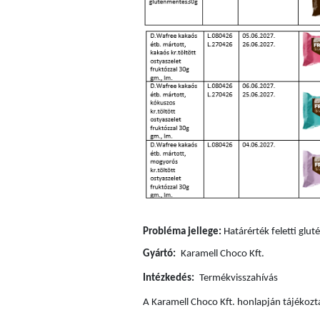
Probléma jellege:
Határérték feletti glu
Gyártó:
Karamell Choco Kft.
Intézkedés:
Termékvisszahívás
A Karamell Choco Kft. honlapján tá