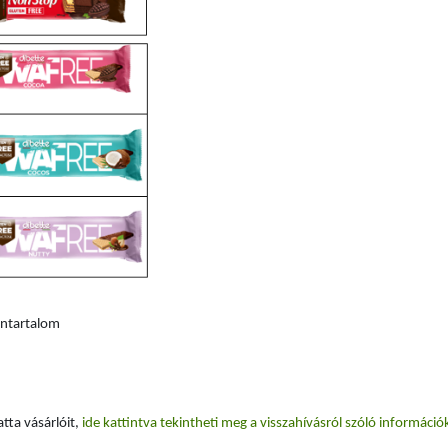
téntartalom
jékoztatta vásárlóit,
ide kattintva tekintheti meg a visszahívásról szóló inf