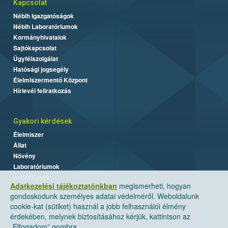
Kapcsolat
Nébih Igazgatóságok
Nébih Laboratóriumok
Kormányhivatalok
Sajtókapcsolat
Ügyfélszolgálat
Hatósági jogsegély
Élelmiszermentő Központ
Hírlevél feliratkozás
Gyakori kérdések
Élelmiszer
Állat
Növény
Laboratóriumok
Labor/Egyéb
Adatkezelési tájékoztatónkban
megismerheti, hogyan
gondoskodunk személyes adatai védelméről. Weboldalunk
cookie-kat (sütiket) használ a jobb felhasználói élmény
érdekében, melynek biztosításához kérjük, kattintson az
„Elfogadom” gombra.