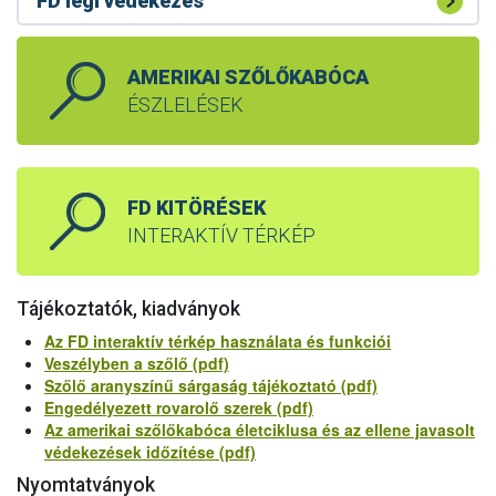
FD légi védekezés
AMERIKAI SZŐLŐKABÓCA
ÉSZLELÉSEK
FD KITÖRÉSEK
INTERAKTÍV TÉRKÉP
Tájékoztatók, kiadványok
Az FD interaktív térkép használata és funkciói
Veszélyben a szőlő (pdf)
Szőlő aranyszínű sárgaság tájékoztató (pdf)
Engedélyezett rovarolő szerek (pdf)
Az amerikai szőlőkabóca életciklusa és az ellene javasolt
védekezések időzítése (pdf)
Nyomtatványok