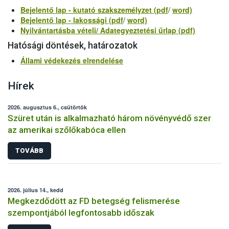
Bejelentő lap - kutató szakszemélyzet (pdf
/
word)
Bejelentő lap - lakossági (pdf
/
word)
Nyilvántartásba vételi/ Adategyeztetési űrlap (pdf)
Hatósági döntések, határozatok
Állami védekezés elrendelése
Hírek
2026. augusztus 6., csütörtök
Szüret után is alkalmazható három növényvédő szer
az amerikai szőlőkabóca ellen
TOVÁBB
2026. július 14., kedd
Megkezdődött az FD betegség felismerése
szempontjából legfontosabb időszak