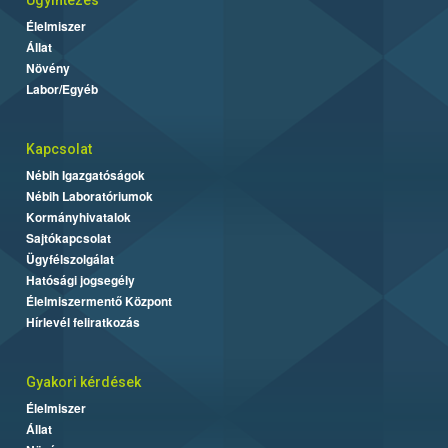
Ügyintézés
Élelmiszer
Állat
Növény
Labor/Egyéb
Kapcsolat
Nébih Igazgatóságok
Nébih Laboratóriumok
Kormányhivatalok
Sajtókapcsolat
Ügyfélszolgálat
Hatósági jogsegély
Élelmiszermentő Központ
Hírlevél feliratkozás
Gyakori kérdések
Élelmiszer
Állat