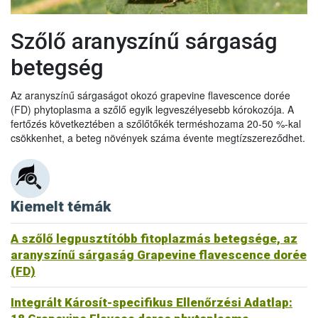
Szőlő aranyszínű sárgaság
betegség
Az aranyszínű sárgaságot okozó grapevine flavescence dorée
(FD) phytoplasma a szőlő egyik legveszélyesebb kórokozója. A
fertőzés következtében a szőlőtőkék terméshozama 20-50 %-kal
csökkenhet, a beteg növények száma évente megtízszereződhet.
Kiemelt témák
A szőlő legpusztítóbb fitoplazmás betegsége, az
aranyszínű sárgaság Grapevine flavescence dorée
(FD)
Integrált Károsít-specifikus Ellenőrzési Adatlap: