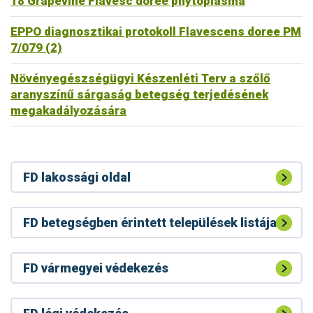
18 Grapevine Flavesc doree phytoplasma
EPPO diagnosztikai protokoll Flavescens doree PM
7/079 (2)
Növényegészségügyi Készenléti Terv a szőlő
aranyszínű sárgaság betegség terjedésének
megakadályozására
FD lakossági oldal
FD betegségben érintett települések listája
FD vármegyei védekezés