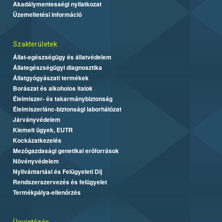
Akadálymentességi nyilatkozat
Üzemeltetési információ
Szakterületek
Állat-egészségügy és állatvédelem
Állategészségügyi diagnosztika
Állatgyógyászati termékek
Borászat és alkoholos italok
Élelmiszer- és takarmánybiztonság
Élelmiszerlánc-biztonsági laborhálózat
Járványvédelem
Kiemelt ügyek, EUTR
Kockázatkezelés
Mezőgazdasági genetikai erőforrások
Növényvédelem
Nyilvántartási és Felügyeleti Díj
Rendszerszervezés és felügyelet
Termékpálya-ellenőrzés