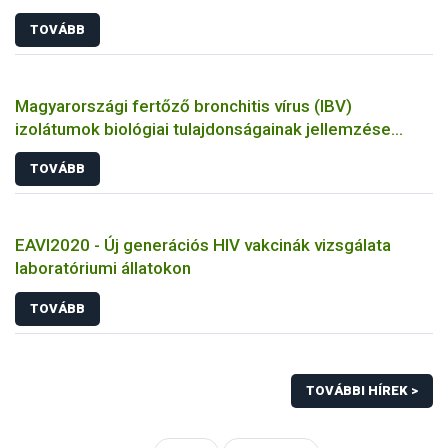
TOVÁBB
Magyarországi fertőző bronchitis vírus (IBV)
izolátumok biológiai tulajdonságainak jellemzése
állatkísérletes és molekuláris biológiai eszközökkel
TOVÁBB
EAVI2020 - Új generációs HIV vakcinák vizsgálata
laboratóriumi állatokon
TOVÁBB
TOVÁBBI HÍREK >