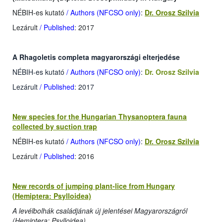
NÉBIH-es kutató
/ Authors (NFCSO only)
:
Dr. Orosz Szilvia
Lezárult
/ Published
: 2017
A Rhagoletis completa magyarországi elterjedése
NÉBIH-es kutató
/ Authors (NFCSO only)
:
Dr. Orosz Szilvia
Lezárult
/ Published
: 2017
New species for the Hungarian Thysanoptera fauna
collected by suction trap
NÉBIH-es kutató
/ Authors (NFCSO only)
:
Dr. Orosz Szilvia
Lezárult
/ Published
: 2016
New records of jumping plant-lice from Hungary
(Hemiptera: Psylloidea)
A levélbolhák családjának új jelentései Magyarországról
(Hemiptera: Psylloidea)