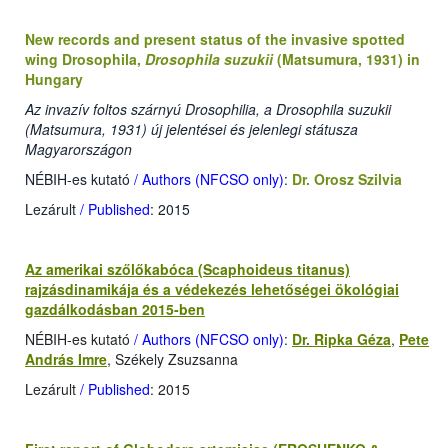
New records and present status of the invasive spotted
wing Drosophila,
Drosophila suzukii
(Matsumura, 1931) in
Hungary
Az invazív foltos szárnyú Drosophilia, a Drosophila suzukii
(Matsumura, 1931) új jelentései és jelenlegi státusza
Magyarországon
NÉBIH-es kutató
/ Authors (NFCSO only)
:
Dr. Orosz Szilvia
Lezárult
/ Published
: 2015
Az amerikai szőlőkabóca (Scaphoideus titanus)
rajzásdinamikája és a védekezés lehetőségei ökológiai
gazdálkodásban 2015-ben
NÉBIH-es kutató
/ Authors (NFCSO only)
:
Dr. Ripka Géza
,
Pete
András Imre
, Székely Zsuzsanna
Lezárult
/ Published
: 2015