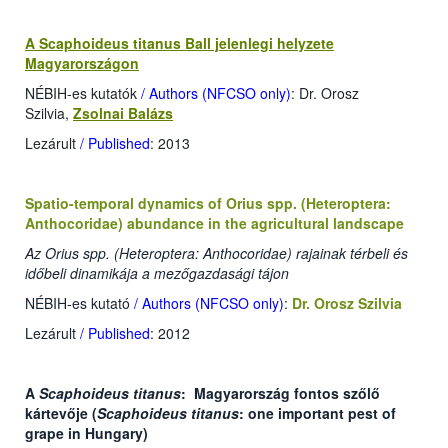
A Scaphoideus titanus Ball jelenlegi helyzete
Magyarországon
NÉBIH-es kutatók
/ Authors (NFCSO only)
: Dr. Orosz
Szilvia,
Zsolnai Balázs
Lezárult
/ Published
: 2013
Spatio-temporal dynamics of Orius spp. (Heteroptera:
Anthocoridae) abundance in the agricultural landscape
Az Orius spp. (Heteroptera: Anthocoridae) rajainak térbeli és
időbeli dinamikája a mezőgazdasági tájon
NÉBIH-es kutató
/ Authors (NFCSO only)
:
Dr. Orosz Szilvia
Lezárult
/ Published
: 2012
A
Scaphoideus titanus
: Magyarország fontos szőlő
kártevője (
Scaphoideus titanus
: one important pest of
grape in Hungary)