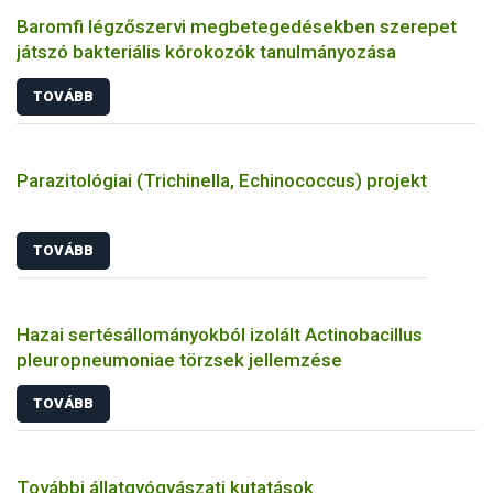
Baromfi légzőszervi megbetegedésekben szerepet
játszó bakteriális kórokozók tanulmányozása
TOVÁBB
Parazitológiai (Trichinella, Echinococcus) projekt
TOVÁBB
Hazai sertésállományokból izolált Actinobacillus
pleuropneumoniae törzsek jellemzése
TOVÁBB
További állatgyógyászati kutatások