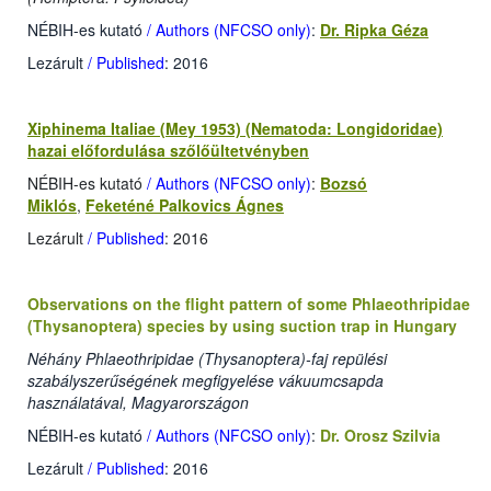
NÉBIH-es kutató
/ Authors (NFCSO only)
:
Dr. Ripka Géza
Lezárult
/ Published
: 2016
Xiphinema Italiae (Mey 1953) (Nematoda: Longidoridae)
hazai előfordulása szőlőültetvényben
NÉBIH-es kutató
/ Authors (NFCSO only)
:
Bozsó
Miklós
,
Feketéné Palkovics Ágnes
Lezárult
/ Published
: 2016
Observations on the flight pattern of some Phlaeothripidae
(Thysanoptera) species by using suction trap in Hungary
Néhány Phlaeothripidae (Thysanoptera)-faj repülési
szabályszerűségének megfigyelése vákuumcsapda
használatával, Magyarországon
NÉBIH-es kutató
/ Authors (NFCSO only)
:
Dr. Orosz Szilvia
Lezárult
/ Published
: 2016