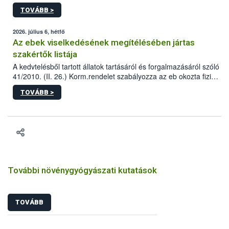
állomás a Kis Rókus utca 15. szám alatti, Czigler Győző által
TOVÁBB >
tervezett új épületébe.
2026. július 6, hétfő
Az ebek viselkedésének megítélésében jártas
szakértők listája
A kedvtelésből tartott állatok tartásáról és forgalmazásáról szóló
41/2010. (II. 26.) Korm.rendelet szabályozza az eb okozta fizikai
sérülés, illetve ennek veszélye keletkezésekor felmerülő
TOVÁBB >
hatósági feladatokat, valamint a veszélyes eb tartását és annak
engedélyezését. Ezen eljárások során szükség esetén be kell
vonni az ebek viselkedésének megítélésében jártas szakértőt.
További növénygyógyászati kutatások
TOVÁBB