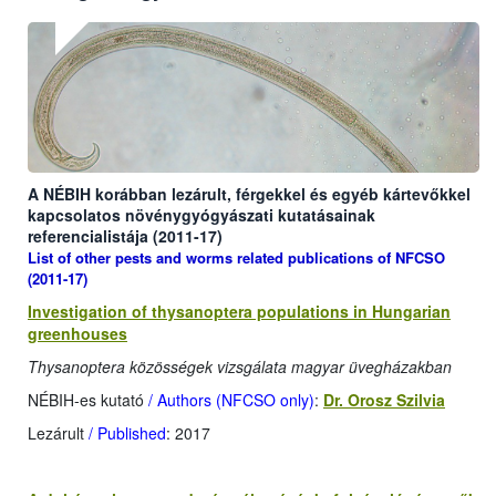
A NÉBIH korábban lezárult, férgekkel és egyéb kártevőkkel
kapcsolatos növénygyógyászati kutatásainak
referencialistája (2011-17)
List of other pests and worms related publications of NFCSO
(2011-17)
Investigation of thysanoptera populations in Hungarian
greenhouses
Thysanoptera közösségek vizsgálata magyar üvegházakban
NÉBIH-es kutató
/ Authors (NFCSO only)
:
Dr. Orosz Szilvia
Lezárult
/ Published
: 2017