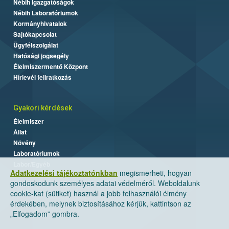
Nébih Igazgatóságok
Nébih Laboratóriumok
Kormányhivatalok
Sajtókapcsolat
Ügyfélszolgálat
Hatósági jogsegély
Élelmiszermentő Központ
Hírlevél feliratkozás
Gyakori kérdések
Élelmiszer
Állat
Növény
Laboratóriumok
Labor/Egyéb
Adatkezelési tájékoztatónkban
megismerheti, hogyan
gondoskodunk személyes adatai védelméről. Weboldalunk
cookie-kat (sütiket) használ a jobb felhasználói élmény
érdekében, melynek biztosításához kérjük, kattintson az
„Elfogadom” gombra.