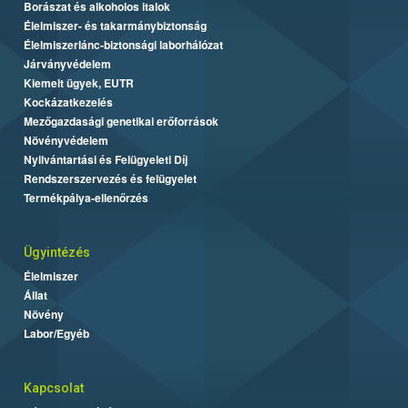
Borászat és alkoholos italok
Élelmiszer- és takarmánybiztonság
Élelmiszerlánc-biztonsági laborhálózat
Járványvédelem
Kiemelt ügyek, EUTR
Kockázatkezelés
Mezőgazdasági genetikai erőforrások
Növényvédelem
Nyilvántartási és Felügyeleti Díj
Rendszerszervezés és felügyelet
Termékpálya-ellenőrzés
Ügyintézés
Élelmiszer
Állat
Növény
Labor/Egyéb
Kapcsolat