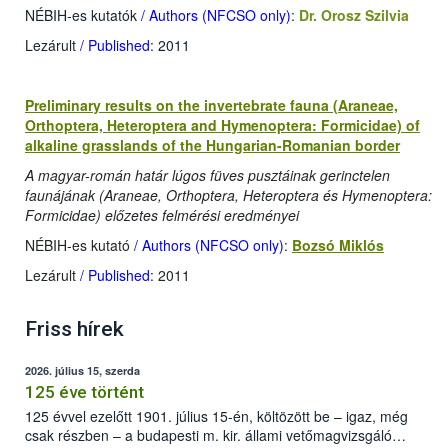
NÉBIH-es kutatók
/ Authors (NFCSO only)
:
Dr. Orosz Szilvia
Lezárult
/ Published
: 2011
Preliminary results on the invertebrate fauna (Araneae,
Orthoptera, Heteroptera and Hymenoptera: Formicidae) of
alkaline grasslands of the Hungarian-Romanian border
A magyar-román határ lúgos füves pusztáinak gerinctelen
faunájának (Araneae, Orthoptera, Heteroptera és Hymenoptera:
Formicidae) előzetes felmérési eredményei
NÉBIH-es kutató
/ Authors (NFCSO only)
:
Bozsó Miklós
Lezárult
/ Published
: 2011
Friss hírek
2026. július 15, szerda
125 éve történt
125 évvel ezelőtt 1901. július 15-én, költözött be – igaz, még
csak részben – a budapesti m. kir. állami vetőmagvizsgáló