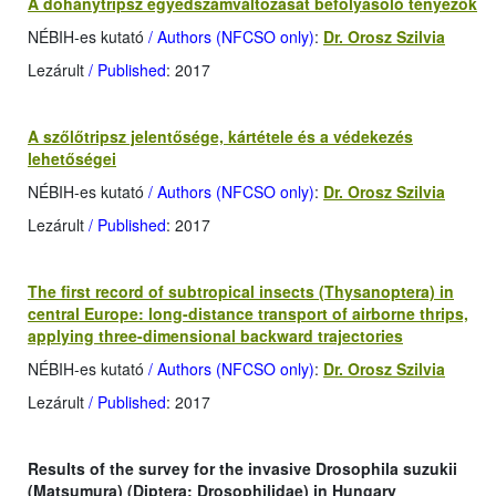
A dohánytripsz egyedszámváltozását befolyásoló tényezők
NÉBIH-es kutató
/ Authors (NFCSO only)
:
Dr. Orosz Szilvia
Lezárult
/ Published
: 2017
A szőlőtripsz jelentősége, kártétele és a védekezés
lehetőségei
NÉBIH-es kutató
/ Authors (NFCSO only)
:
Dr. Orosz Szilvia
Lezárult
/ Published
: 2017
The first record of subtropical insects (Thysanoptera) in
central Europe: long-distance transport of airborne thrips,
applying three-dimensional backward trajectories
NÉBIH-es kutató
/ Authors (NFCSO only)
:
Dr. Orosz Szilvia
Lezárult
/ Published
: 2017
Results of the survey for the invasive Drosophila suzukii
(Matsumura) (Diptera: Drosophilidae) in Hungary