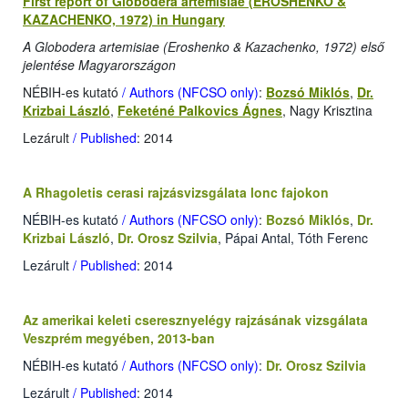
First report of Globodera artemisiae (EROSHENKO &
KAZACHENKO, 1972) in Hungary
A Globodera artemisiae (Eroshenko & Kazachenko, 1972) első
jelentése Magyarországon
NÉBIH-es kutató
/ Authors (NFCSO only)
:
Bozsó Miklós
,
Dr.
Krizbai László
,
Feketéné Palkovics Ágnes
, Nagy Krisztina
Lezárult
/ Published
: 2014
A Rhagoletis cerasi rajzásvizsgálata lonc fajokon
NÉBIH-es kutató
/ Authors (NFCSO only)
:
Bozsó Miklós
,
Dr.
Krizbai László
,
Dr. Orosz Szilvia
, Pápai Antal, Tóth Ferenc
Lezárult
/ Published
: 2014
Az amerikai keleti cseresznyelégy rajzásának vizsgálata
Veszprém megyében, 2013-ban
NÉBIH-es kutató
/ Authors (NFCSO only)
:
Dr. Orosz Szilvia
Lezárult
/ Published
: 2014