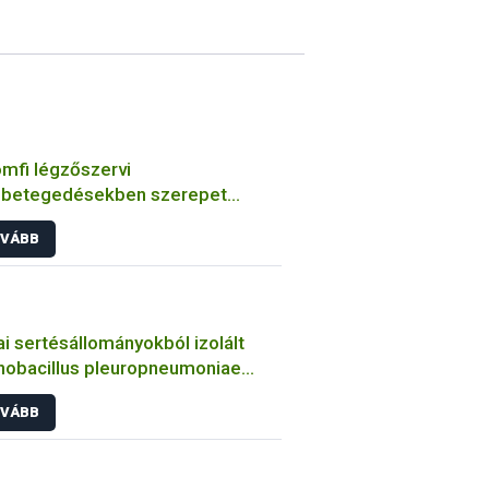
mfi légzőszervi
betegedésekben szerepet
zó bakteriális kórokozók
VÁBB
ulmányozása
i sertésállományokból izolált
nobacillus pleuropneumoniae
sek jellemzése
VÁBB