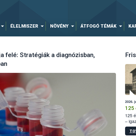
ÉLELMISZER
NÖVÉNY
ÁTFOGÓ TÉMÁK
KA
a felé: Stratégiák a diagnózisban,
Fris
ban
2026. j
125 
125 é
– iga
állam
TO
15. sz