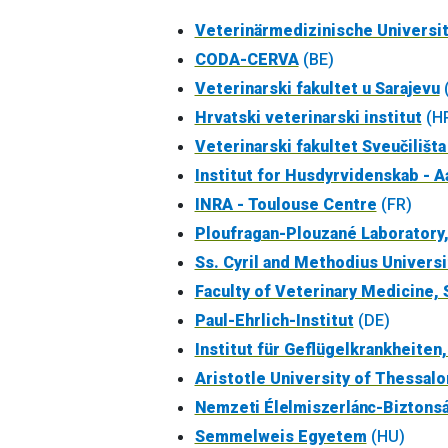
Veterinärmedizinische Universi
CODA-CERVA
(BE)
Veterinarski fakultet u Sarajevu
Hrvatski veterinarski institut
(H
Veterinarski fakultet Sveučilišt
Institut for Husdyrvidenskab - A
INRA - Toulouse Centre
(FR)
Ploufragan-Plouzané Laboratory
Ss. Cyril and Methodius Universi
Faculty of Veterinary Medicine, 
Paul-Ehrlich-Institut
(DE)
Institut für Geflügelkrankheiten
Aristotle University of Thessalo
Nemzeti Élelmiszerlánc-Biztonsá
Semmelweis Egyetem
(HU)