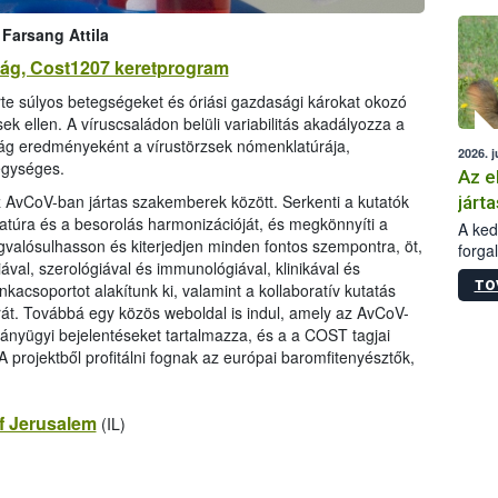
épüle
 Farsang Attila
ság, Cost1207 keretprogram
rte súlyos betegségeket és óriási gazdasági károkat okozó
 ellen. A víruscsaládon belüli variabilitás akadályozza a
ság eredményeként a vírustörzsek nómenklatúrája,
2026. j
egységes.
Az e
 AvCoV-ban jártas szakemberek között. Serkenti a kutatók
járta
atúra és a besorolás harmonizációját, és megkönnyíti a
A kedv
valósulhasson és kiterjedjen minden fontos szempontra, öt,
forga
ával, szerológiával és immunológiával, klinikával és
Korm.
TO
kacsoportot alakítunk ki, valamint a kollaboratív kutatás
sérül
rát. Továbbá egy közös weboldal is indul, amely az AvCoV-
felme
veszé
rványügyi bejelentéseket tartalmazza, és a a COST tagjai
Ezen 
 projektből profitálni fognak az európai baromfitenyésztők,
vonni
jártas
f Jerusalem
(IL)