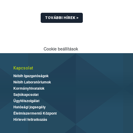
TOVÁBBI HÍREK >
Cookie beállítások
Kapcsolat
Nébih Igazgatóságok
Nébih Laboratóriumok
Kormányhivatalok
Sajtókapcsolat
Ügyfélszolgálat
Hatósági jogsegély
Élelmiszermentő Központ
Hírlevél feliratkozás