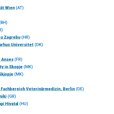
tät Wien
(AT)
(BH)
R)
a u Zagrebu
(HR)
arhus Universitet
(DK)
, Anses
(FR)
ty in Skopje
(MK)
Skjopje
(MK)
, Fachbereich Veterinärmedizin, Berlin
(DE)
niki
(GR)
gi Hivatal
(HU)