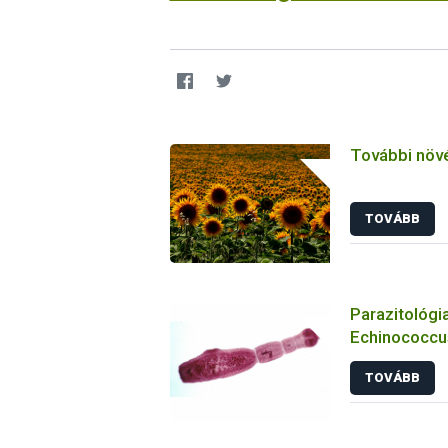
További növ
TOVÁBB
Parazitológia
Echinococcus
TOVÁBB