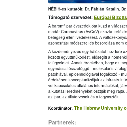
NÉBIH-es kutatók: Dr. Fábián Katalin, Dr.
Támogató szervezet:
Európai Bizott
A baromfiipar évtizedek óta küzd a világsze
madár Coronavírus (AvCoV) okozta fertőzések
betegség elleni védekezést. A változékony
azonosítási módszerei és besorolása nem 
A kezdeményezés egy hálózatot hoz lére az
közötti együttműködést, elősegíti a nómenkl
felügyeletet. Annak érdekében, hogy ez meg
egymással összefüggő - molekuláris virológi
patohiával, epidemiológiával fogalkozó - mun
érdekében konceptualizáljuk az infrastruktú
vel kapcsolatos általános információkat, já
a kutatási eredményeket osztják meg rajta. A
az ipar, az állatorvosok és a fogyasztók.
The Hebrew University o
Koordinátor:
Partnerek: