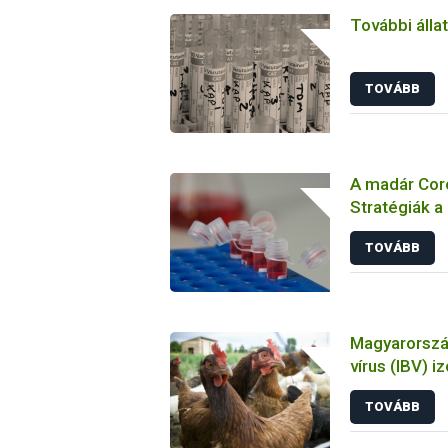
További álla
TOVÁBB
A madár Coro
Stratégiák a
megelőzésbe
TOVÁBB
Magyarország
vírus (IBV) i
tulajdonsága
TOVÁBB
állatkísérlet
biológiai es