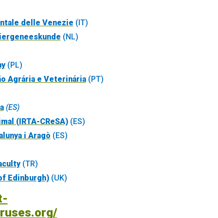
ntale delle Venezie
(IT)
 Diergeneeskunde
(NL)
ny
(PL)
o Agrária e Veterinária
(PT)
a
(ES)
nimal (IRTA-CReSA)
(ES)
alunya i Aragò
(ES)
aculty
(TR)
 of Edinburgh)
(UK)
t-
iruses.org/