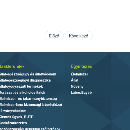
Előző
Következő
Szakterületek
Ügyintézés
Állat-egészségügy és állatvédelem
Élelmiszer
Állategészségügyi diagnosztika
Állat
Állatgyógyászati termékek
Növény
Borászat és alkoholos italok
Labor/Egyéb
Élelmiszer- és takarmánybiztonság
Élelmiszerlánc-biztonsági laborhálózat
Járványvédelem
Kiemelt ügyek, EUTR
Kockázatkezelés
Mezőgazdasági genetikai erőforrások