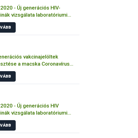
2020 - Új generációs HIV-
inák vizsgálata laboratóriumi
tokon
VÁBB
enerációs vakcinajelöltek
esztése a macska Coronavírus
őzése ellen
VÁBB
2020 - Új generációs HIV
inák vizsgálata laboratóriumi
tokon
VÁBB