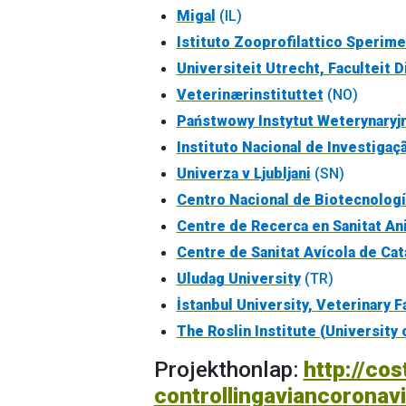
Migal
(IL)
Istituto Zooprofilattico Sperime
Universiteit Utrecht, Faculteit
Veterinærinstituttet
(NO)
Państwowy Instytut Weterynaryj
Instituto Nacional de Investigaçã
Univerza v Ljubljani
(SN)
Centro Nacional de Biotecnologí
Centre de Recerca en Sanitat A
Centre de Sanitat Avícola de Cat
Uludag University
(TR)
İstanbul University, Veterinary F
The Roslin Institute (University
Projekthonlap:
http://cos
controllingaviancoronav