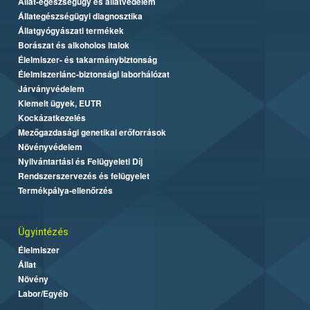
Állat-egészségügy és állatvédelem
Állategészségügyi diagnosztika
Állatgyógyászati termékek
Borászat és alkoholos italok
Élelmiszer- és takarmánybiztonság
Élelmiszerlánc-biztonsági laborhálózat
Járványvédelem
Kiemelt ügyek, EUTR
Kockázatkezelés
Mezőgazdasági genetikai erőforrások
Növényvédelem
Nyilvántartási és Felügyeleti Díj
Rendszerszervezés és felügyelet
Termékpálya-ellenőrzés
Ügyintézés
Élelmiszer
Állat
Növény
Labor/Egyéb