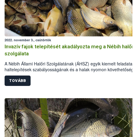
2022. november 3., csütörtök
Invazív fajok telepítését akadályozta meg a Nébih halőri
szolgálata
A Nébih Állami Halőri Szolgálatának (ÁHSZ) egyik kiemelt feladata a
haltelepítések szabályosságának és a halak nyomon követhetőségé
ellenőrzése, így az őszi haltelepítések időszakában a halőrök
országszerte fokozottan vizsgálják az előírások betartását. Szeptem
TOVÁBB
óta az ÁHSZ szakemberei természetvédelmi okok miatt két esetben
tiltották meg invazív* ezüstkárászok telepítését a hazai halgazdálkod
vízterületeken, több esetben pedig eljárás indult a feltárt
szabálysértések miatt.