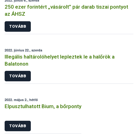
2022. július 6., szerda
250 ezer forintért „vásárolt” pár darab tiszai pontyot
az ÁHSZ
TOVÁBB
2022. június 22., szerda
Illegális haltárolóhelyet lepleztek le a halőrök a
Balatonon
TOVÁBB
2022. május 2., hétfő
Elpusztulhatott Bium, a bőrponty
TOVÁBB