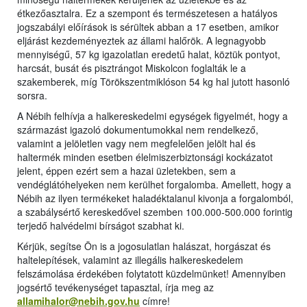
étkezőasztalra. Ez a szempont és természetesen a hatályos
jogszabályi előírások is sérültek abban a 17 esetben, amikor
eljárást kezdeményeztek az állami halőrök. A legnagyobb
mennyiségű, 57 kg igazolatlan eredetű halat, köztük pontyot,
harcsát, busát és pisztrángot Miskolcon foglalták le a
szakemberek, míg Törökszentmiklóson 54 kg hal jutott hasonló
sorsra.
A Nébih felhívja a halkereskedelmi egységek figyelmét, hogy a
származást igazoló dokumentumokkal nem rendelkező,
valamint a jelöletlen vagy nem megfelelően jelölt hal és
haltermék minden esetben élelmiszerbiztonsági kockázatot
jelent, éppen ezért sem a hazai üzletekben, sem a
vendéglátóhelyeken nem kerülhet forgalomba. Amellett, hogy a
Nébih az ilyen termékeket haladéktalanul kivonja a forgalomból,
a szabálysértő kereskedővel szemben 100.000-500.000 forintig
terjedő halvédelmi bírságot szabhat ki.
Kérjük, segítse Ön is a jogosulatlan halászat, horgászat és
haltelepítések, valamint az illegális halkereskedelem
felszámolása érdekében folytatott küzdelmünket! Amennyiben
jogsértő tevékenységet tapasztal, írja meg az
allamihalor@nebih.gov.hu
címre!