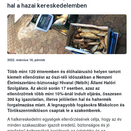
hal a hazai kereskedelemben
2022. március 18, péntek
Több mint 120 étteremben és élőhalárusító helyen tartott
kiemelt ellenőrzést az őszi-téli időszakban a Nemzeti
Élelmiszerlánc-biztonsági Hivatal (Nébih) Állami Halőri
Szolgálata. Az akció során 17 esetben, azaz az
ellenőrzöttek több mint 10%-ánál indult eljárás, összesen
300 kg igazolatlan, illetve jelöletlen hal és haltermék
forgalmazása miatt. A legnagyobb fogásokra Miskolcon és
Törökszentmiklóson csaptak le a szakemberek.
A halkereskedelmi egységek ellenőrzésének célja, hogy az év
minden szakaszában igazolt eredetű, biztonságos és jó
minőségű haltermékek kerüljenek az üzletekbe és az