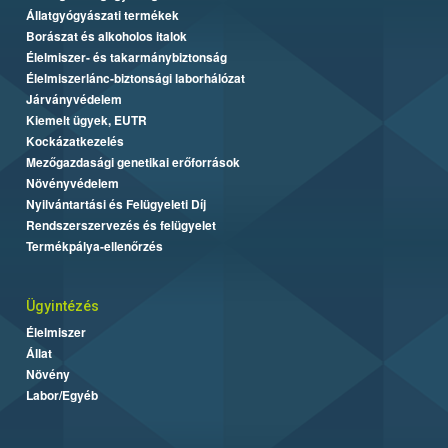
Állatgyógyászati termékek
Borászat és alkoholos italok
Élelmiszer- és takarmánybiztonság
Élelmiszerlánc-biztonsági laborhálózat
Járványvédelem
Kiemelt ügyek, EUTR
Kockázatkezelés
Mezőgazdasági genetikai erőforrások
Növényvédelem
Nyilvántartási és Felügyeleti Díj
Rendszerszervezés és felügyelet
Termékpálya-ellenőrzés
Ügyintézés
Élelmiszer
Állat
Növény
Labor/Egyéb