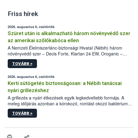
Friss hírek
2026. augusztus 6, csütörtök
Szüret után is alkalmazható három növényvédő szer
az amerikai szőlőkabóca ellen
A Nemzeti Élelmiszerlánc-biztonsági Hivatal (Nébih) három
növényvédő szer – Decis Forte, Klartan 24 EW, Oroganic –
engedélyokiratát módosította, így azok a szüretet követően,
TOVÁBB >
egészen a vesszőérettség (BBCH 91) stádiumáig
felhasználhatóak a szőlőben. A kiterjesztések célja, hogy a korai
érésű szőlőkben is legyen lehetőség a károsító elleni további
2026. augusztus 6, csütörtök
védekezésre. Az Oroganic készítmény kis kiszerelésben kiskerti
Kerti sütögetés biztonságosan: a Nébih tanácsai
felhasználók számára is elérhető és ökológiai termesztésben is
nyári grillezéshez
engedélyezett.
A grillezés a nyári étkezések egyik legkedveltebb formája. A
meleg időjárás azonban a kórokozó, romlást okozó baktériumok
gyorsabb szaporodásának is kedvez. A szabadtéri sütögetés
TOVÁBB >
ezért nem csupán a megfelelő sütési technikáról szól: legalább
ilyen fontos az alapanyagok biztonságos kezelése, az alapvető
higiéniai szabályok betartása, a megfelelő hőkezelés, valamint a
maradékok szakszerű tárolása. A Nemzeti Élelmiszerlánc-