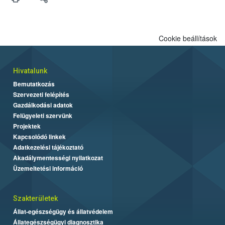
biztonsági Hivatal (Nébih) Oktatási Programja összegyűjtötte a
biztonságos grillezés legfontosabb tudnivalóit.
Cookie beállítások
Hivatalunk
Bemutatkozás
Szervezeti felépítés
Gazdálkodási adatok
Felügyeleti szervünk
Projektek
Kapcsolódó linkek
Adatkezelési tájékoztató
Akadálymentességi nyilatkozat
Üzemeltetési információ
Szakterületek
Állat-egészségügy és állatvédelem
Állategészségügyi diagnosztika