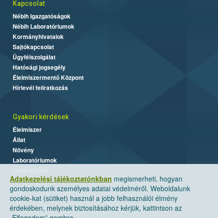
Kapcsolat
Nébih Igazgatóságok
Nébih Laboratóriumok
Kormányhivatalok
Sajtókapcsolat
Ügyfélszolgálat
Hatósági jogsegély
Élelmiszermentő Központ
Hírlevél feliratkozás
Gyakori kérdések
Élelmiszer
Állat
Növény
Laboratóriumok
Labor/Egyéb
Adatkezelési tájékoztatónkban
megismerheti, hogyan
gondoskodunk személyes adatai védelméről. Weboldalunk
cookie-kat (sütiket) használ a jobb felhasználói élmény
érdekében, melynek biztosításához kérjük, kattintson az
„Elfogadom” gombra.