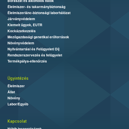
Borászat és alkoholos italok
Élelmiszer- és takarmánybiztonság
Élelmiszerlánc-biztonsági laborhálózat
Járványvédelem
Kiemelt ügyek, EUTR
Kockázatkezelés
Mezőgazdasági genetikai erőforrások
Növényvédelem
Nyilvántartási és Felügyeleti Díj
Rendszerszervezés és felügyelet
Termékpálya-ellenőrzés
Ügyintézés
Élelmiszer
Állat
Növény
Labor/Egyéb
Kapcsolat
Nébih Igazgatóságok