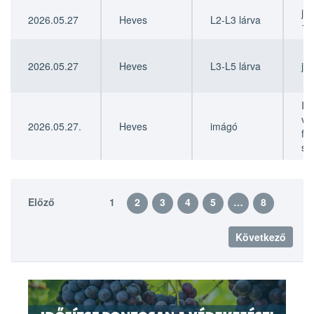
jú
2026.05.27
Heves
L2-L3 lárva
19
2026.05.27
Heves
L3-L5 lárva
júl
II.
vé
2026.05.27.
Heves
imágó
fe
sze
Előző
1
2
3
4
5
…
8
Következő