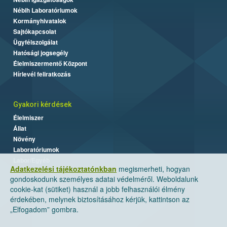
Nébih Laboratóriumok
Kormányhivatalok
Sajtókapcsolat
Ügyfélszolgálat
Hatósági jogsegély
Élelmiszermentő Központ
Hírlevél feliratkozás
Gyakori kérdések
Élelmiszer
Állat
Növény
Laboratóriumok
Labor/Egyéb
Adatkezelési tájékoztatónkban
megismerheti, hogyan
gondoskodunk személyes adatai védelméről. Weboldalunk
cookie-kat (sütiket) használ a jobb felhasználói élmény
érdekében, melynek biztosításához kérjük, kattintson az
„Elfogadom” gombra.