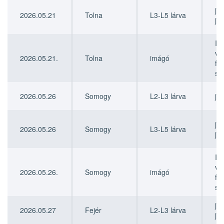
jú
2026.05.21
Tolna
L3-L5 lárva
júl
II.
vé
2026.05.21.
Tolna
imágó
fe
sze
2026.05.26
Somogy
L2-L3 lárva
jú
jú
2026.05.26
Somogy
L3-L5 lárva
júl
II.
vé
2026.05.26.
Somogy
imágó
fe
sze
jú
2026.05.27
Fejér
L2-L3 lárva
jú