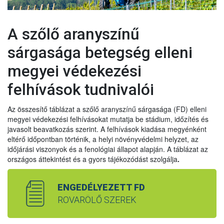
A szőlő aranyszínű
sárgasága betegség elleni
megyei védekezési
felhívások tudnivalói
Az összesítő táblázat a szőlő aranyszínű sárgasága (FD) elleni
megyei védekezési felhívásokat mutatja be stádium, időzítés és
javasolt beavatkozás szerint. A felhívások kiadása megyénként
eltérő időpontban történik, a helyi növényvédelmi helyzet, az
időjárási viszonyok és a fenológiai állapot alapján. A táblázat az
országos áttekintést és a gyors tájékozódást szolgálja
.
ENGEDÉLYEZETT FD
ROVARÖLŐ SZEREK