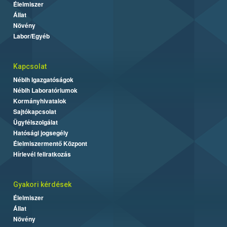
Élelmiszer
Állat
Növény
Labor/Egyéb
Kapcsolat
Nébih Igazgatóságok
Nébih Laboratóriumok
Kormányhivatalok
Sajtókapcsolat
Ügyfélszolgálat
Hatósági jogsegély
Élelmiszermentő Központ
Hírlevél feliratkozás
Gyakori kérdések
Élelmiszer
Állat
Növény