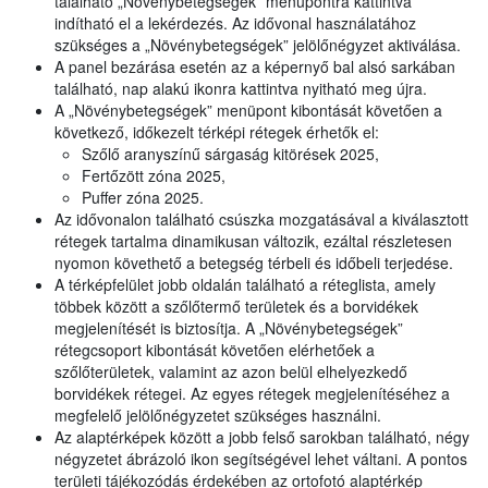
található „Növénybetegségek” menüpontra kattintva
indítható el a lekérdezés. Az idővonal használatához
szükséges a „Növénybetegségek” jelölőnégyzet aktiválása.
A panel bezárása esetén az a képernyő bal alsó sarkában
található, nap alakú ikonra kattintva nyitható meg újra.
A „Növénybetegségek” menüpont kibontását követően a
következő, időkezelt térképi rétegek érhetők el:
Szőlő aranyszínű sárgaság kitörések 2025,
Fertőzött zóna 2025,
Puffer zóna 2025.
Az idővonalon található csúszka mozgatásával a kiválasztott
rétegek tartalma dinamikusan változik, ezáltal részletesen
nyomon követhető a betegség térbeli és időbeli terjedése.
A térképfelület jobb oldalán található a réteglista, amely
többek között a szőlőtermő területek és a borvidékek
megjelenítését is biztosítja. A „Növénybetegségek”
rétegcsoport kibontását követően elérhetőek a
szőlőterületek, valamint az azon belül elhelyezkedő
borvidékek rétegei. Az egyes rétegek megjelenítéséhez a
megfelelő jelölőnégyzetet szükséges használni.
Az alaptérképek között a jobb felső sarokban található, négy
négyzetet ábrázoló ikon segítségével lehet váltani. A pontos
területi tájékozódás érdekében az ortofotó alaptérkép