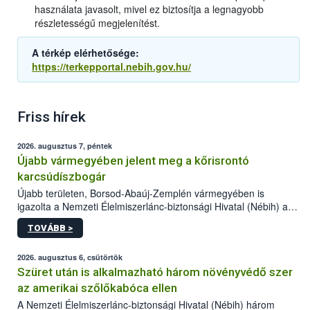
használata javasolt, mivel ez biztosítja a legnagyobb
részletességű megjelenítést.
A térkép elérhetősége:
https://terkepportal.nebih.gov.hu/
Friss hírek
2026. augusztus 7, péntek
Újabb vármegyében jelent meg a kőrisrontó
karcsúdíszbogár
Újabb területen, Borsod-Abaúj-Zemplén vármegyében is
igazolta a Nemzeti Élelmiszerlánc-biztonsági Hivatal (Nébih) a
kőrisrontó karcsúdíszbogár (Agrilus planipennis) jelenlétét. A
TOVÁBB >
kártevőt nem csak színcsapdában találták meg, de már fertőzött
fában is azonosították. A növényvédelmi szakemberek folytatják
az intenzív felderítést, emellett az intézkedéseket a szlovák
2026. augusztus 6, csütörtök
hatósággal is összehangolják a terjedés megállítása érdekében.
Szüret után is alkalmazható három növényvédő szer
az amerikai szőlőkabóca ellen
A Nemzeti Élelmiszerlánc-biztonsági Hivatal (Nébih) három