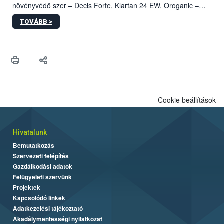
növényvédő szer – Decis Forte, Klartan 24 EW, Oroganic –
engedélyokiratát módosította, így azok a szüretet követően,
TOVÁBB >
egészen a vesszőérettség (BBCH 91) stádiumáig
felhasználhatóak a szőlőben. A kiterjesztések célja, hogy a korai
érésű szőlőkben is legyen lehetőség a károsító elleni további
védekezésre. Az Oroganic készítmény kis kiszerelésben kiskerti
felhasználók számára is elérhető és ökológiai termesztésben is
engedélyezett.
Cookie beállítások
Hivatalunk
Bemutatkozás
Szervezeti felépítés
Gazdálkodási adatok
Felügyeleti szervünk
Projektek
Kapcsolódó linkek
Adatkezelési tájékoztató
Akadálymentességi nyilatkozat