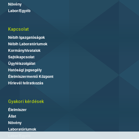
Növény
Labor/Egyéb
Kapcsolat
Nébih Igazgatóságok
Nébih Laboratóriumok
Kormányhivatalok
Sajtókapcsolat
Ügyfélszolgálat
Hatósági jogsegély
Élelmiszermentő Központ
Hírlevél feliratkozás
Gyakori kérdések
Élelmiszer
Állat
Növény
Laboratóriumok
Labor/Egyéb