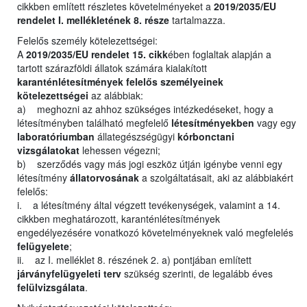
cikkben említett részletes követelményeket a
2019/2035/EU
rendelet I. mellékletének 8. része
tartalmazza.
Felelős személy kötelezettségei:
A
2019/2035/EU rendelet 15. cikk
ében foglaltak alapján a
tartott szárazföldi állatok számára kialakított
karanténlétesítmények felelős személyeinek
kötelezettségei
az alábbiak:
a) meghozni az ahhoz szükséges intézkedéseket, hogy a
létesítményben található megfelelő
létesítményekben
vagy egy
laboratóriumban
állategészségügyi
kórbonctani
vizsgálatokat
lehessen végezni;
b) szerződés vagy más jogi eszköz útján igénybe venni egy
létesítmény
állatorvosának
a szolgáltatásait, aki az alábbiakért
felelős:
i. a létesítmény által végzett tevékenységek, valamint a 14.
cikkben meghatározott, karanténlétesítmények
engedélyezésére vonatkozó követelményeknek való megfelelés
felügyelete
;
ii. az I. melléklet 8. részének 2. a) pontjában említett
járványfelügyeleti terv
szükség szerinti, de legalább éves
felülvizsgálata
.