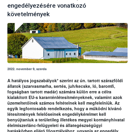
engedélyezésére vonatkozó
követelmények
2022. november 9, szerda
A hatályos jogszabályok* szerint az ún. tartott szárazföldi
állatok (szarvasmarha, sertés, juh/kecske, ló, baromfi,
fogságban tartott madár) számára külön erre a célra
kialakított EU-s karanténlétesítményeknek, valamint azok
üzemeltetőinek számos feltételnek kell megfelelniük. Az
egyik legfontosabb rendelkezés, hogy a működni kívánó
létesítmények felelőseinek engedélykérelmet kell
benyújtaniuk a területileg illetékes megyei kormányhivatal
élelmiszerlánc-felügyeleti és állategészségügyi
hatáskörben eljáró főosztályához, ugyanis az engedély