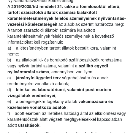
Nyilvántartásvezetési kötelezettség:
A
2019/2035/EU rendelet 31. cikke a főemlősöktől eltérő,
tartott szárazföldi állatok számára kialakított
karanténlétesítmények felelős személyeinek nyilvántartás-
vezetési kötelezettségei
t az alábbiak szerint határozza meg:
A tartott szárazföldi állatok* számára kialakított
karanténlétesítmények felelős személyeinek a következő
információkat kell rögzíteniük:
a) a létesítményben tartott állatok becsült kora, valamint
neme;
b) az állatokat ki- és berakodó szállítóeszközök rendszáma
vagy nyilvántartási száma, valamint a
szállító egyedi
nyilvántartási száma
, amennyiben van ilyen;
c)
járványfelügyeleti terv
végrehajtására és annak
eredményeire vonatkozó adatok;
d)
klinikai és laboratóriumi, valamint post mortem
vizsgálatok eredményei
;
e) a betegségekre fogékony állatok
vakcinázására és
kezelésére vonatkozó adatok
;
f) adott esetben az illetékes hatóság által az elkülönítési vagy
karanténidőszak alatt végzett megfigyelésekkel kapcsolatban
adott
utasítások
.