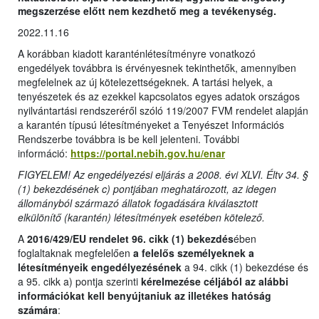
megszerzése előtt nem kezdhető meg a tevékenység.
2022.11.16
A korábban kiadott karanténlétesítményre vonatkozó
engedélyek továbbra is érvényesnek tekinthetők, amennyiben
megfelelnek az új kötelezettségeknek. A tartási helyek, a
tenyészetek és az ezekkel kapcsolatos egyes adatok országos
nyilvántartási rendszeréről szóló 119/2007 FVM rendelet alapján
a karantén típusú létesítményeket a Tenyészet Információs
Rendszerbe továbbra is be kell jelenteni. További
információ:
https://portal.nebih.gov.hu/enar
FIGYELEM! Az engedélyezési eljárás a 2008. évi XLVI. Éltv 34. §
(1) bekezdésének c) pontjában meghatározott, az idegen
állományból származó állatok fogadására kiválasztott
elkülönítő (karantén)
létesítmények esetében kötelező.
A
2016/429/EU rendelet 96. cikk (1) bekezdés
ében
foglaltaknak megfelelően
a felelős személyeknek a
létesítményeik engedélyezésének
a 94. cikk (1) bekezdése és
a 95. cikk a) pontja szerinti
kérelmezése céljából az alábbi
információkat kell benyújtaniuk az illetékes hatóság
számára
: