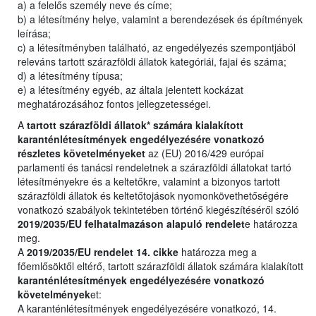
a) a felelős személy neve és címe;
b) a létesítmény helye, valamint a berendezések és építmények
leírása;
c) a létesítményben található, az engedélyezés szempontjából
releváns tartott szárazföldi állatok kategóriái, fajai és száma;
d) a létesítmény típusa;
e) a létesítmény egyéb, az általa jelentett kockázat
meghatározásához fontos jellegzetességei.
A
tartott szárazföldi állatok* számára kialakított
karanténlétesítmények engedélyezésére vonatkozó
részletes követelményeket
az (EU) 2016/429 európai
parlamenti és tanácsi rendeletnek a szárazföldi állatokat tartó
létesítményekre és a keltetőkre, valamint a bizonyos tartott
szárazföldi állatok és keltetőtojások nyomonkövethetőségére
vonatkozó szabályok tekintetében történő kiegészítéséről szóló
2019/2035/EU felhatalmazáson alapuló rendelet
e határozza
meg.
A
2019/2035/EU rendelet 14. cikke
határozza meg a
főemlősöktől eltérő, tartott szárazföldi állatok számára kialakított
karanténlétesítmények engedélyezésére vonatkozó
követelmények
et:
A karanténlétesítmények engedélyezésére vonatkozó, 14.