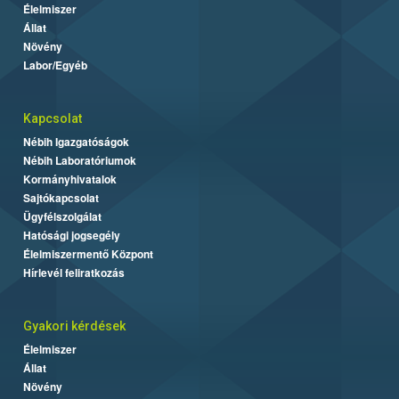
Élelmiszer
Állat
Növény
Labor/Egyéb
Kapcsolat
Nébih Igazgatóságok
Nébih Laboratóriumok
Kormányhivatalok
Sajtókapcsolat
Ügyfélszolgálat
Hatósági jogsegély
Élelmiszermentő Központ
Hírlevél feliratkozás
Gyakori kérdések
Élelmiszer
Állat
Növény