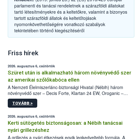
parlamenti és tanácsi rendeletnek a szárazföldi állatokat
tartó létesítményekre és a keltetőkre, valamint a bizonyos
tartott szárazföldi állatok és keltetőtojások
nyomonkövethetőségére vonatkozó szabályok
tekintetében történő kiegészítéséről
Friss hírek
2026. augusztus 6, csütörtök
Szüret után is alkalmazható három növényvédő szer
az amerikai szőlőkabóca ellen
A Nemzeti Élelmiszerlánc-biztonsági Hivatal (Nébih) három
növényvédő szer – Decis Forte, Klartan 24 EW, Oroganic –
engedélyokiratát módosította, így azok a szüretet követően,
TOVÁBB >
egészen a vesszőérettség (BBCH 91) stádiumáig
felhasználhatóak a szőlőben. A kiterjesztések célja, hogy a korai
érésű szőlőkben is legyen lehetőség a károsító elleni további
2026. augusztus 6, csütörtök
védekezésre. Az Oroganic készítmény kis kiszerelésben kiskerti
Kerti sütögetés biztonságosan: a Nébih tanácsai
felhasználók számára is elérhető és ökológiai termesztésben is
nyári grillezéshez
engedélyezett.
A grillezés a nyári étkezések egyik legkedveltebb formája. A