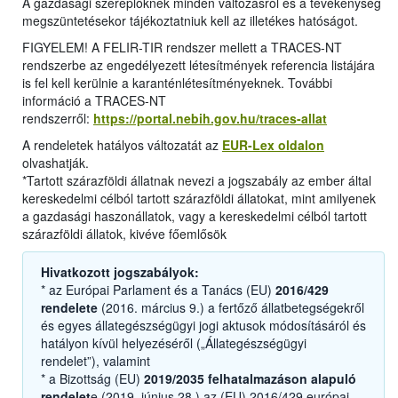
A gazdasági szereplőknek minden változásról és a tevékenység
megszüntetésekor tájékoztatniuk kell az illetékes hatóságot.
FIGYELEM! A FELIR-TIR rendszer mellett a TRACES-NT
rendszerbe az engedélyezett létesítmények referencia listájára
is fel kell kerülnie a karanténlétesítményeknek. További
információ a TRACES-NT
rendszerről:
https://portal.nebih.gov.hu/traces-allat
A rendeletek hatályos változatát az
EUR-Lex oldalon
olvashatják.
*Tartott szárazföldi állatnak nevezi a jogszabály az ember által
kereskedelmi célból tartott szárazföldi állatokat, mint amilyenek
a gazdasági haszonállatok, vagy a kereskedelmi célból tartott
szárazföldi állatok, kivéve főemlősök
Hivatkozott jogszabályok:
* az Európai Parlament és a Tanács (EU)
2016/429
rendelete
(2016. március 9.) a fertőző állatbetegségekről
és egyes állategészségügyi jogi aktusok módosításáról és
hatályon kívül helyezéséről („Állategészségügyi
rendelet”), valamint
* a Bizottság (EU)
2019/2035 felhatalmazáson alapuló
rendelet
e (2019. június 28.) az (EU) 2016/429 európai