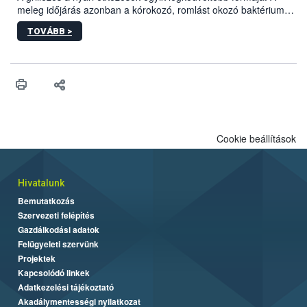
meleg időjárás azonban a kórokozó, romlást okozó baktériumok
gyorsabb szaporodásának is kedvez. A szabadtéri sütögetés
TOVÁBB >
ezért nem csupán a megfelelő sütési technikáról szól: legalább
ilyen fontos az alapanyagok biztonságos kezelése, az alapvető
higiéniai szabályok betartása, a megfelelő hőkezelés, valamint a
maradékok szakszerű tárolása. A Nemzeti Élelmiszerlánc-
biztonsági Hivatal (Nébih) Oktatási Programja összegyűjtötte a
biztonságos grillezés legfontosabb tudnivalóit.
Cookie beállítások
Hivatalunk
Bemutatkozás
Szervezeti felépítés
Gazdálkodási adatok
Felügyeleti szervünk
Projektek
Kapcsolódó linkek
Adatkezelési tájékoztató
Akadálymentességi nyilatkozat