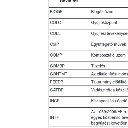
Rövidítés
BIOGP
Biogáz üzem
COLC
Gyűjtőközpont
COLL
Gyűjtési tevékenysé
CoIP
Együttégető művek
COMP
Komposztáló üzem
COMBP
Tüzelés
CONTMT
Az elkülönítési mód
FEEDP
Takarmány előállító
GATRP
Vadásztrófea készí
INCP
Kiskapacitású égető
Az 1069/2009/EK ren
INTP
egyes közbenső tev
begyűjtést követően