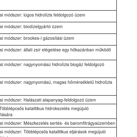
ási módszer: lúgos hidrolízis feldolgozó üzem
ási módszer: biodízelgyártó üzem
ási módszer: brookes-i gázosítási üzem
ási módszer: állati zsír elégetése egy hőkazánban működő
ási módszer: nagynyomású hidrolízis biogáz feldolgozó
zási módszer: nagynyomású, magas hőmérsékletű hidrolízis
zási módszer: Halászati alapanyag-feldolgozó üzem
Többlépcsős katalitikus hidrokezelés megújuló
tására
zási módszer: Mészkezelés sertés- és baromfitrágyaüzemben
ási módszer: Többlépcsős katalitikus eljárások megújuló