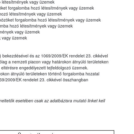
ó létesítmények vagy üzemek
zöket forgalomba hozó létesítmények vagy üzemek
 hozó létesítmények vagy üzemek
eszközöket forgalomba hozó létesítmények vagy üzemek
lomba hozó létesítmények vagy üzemek
tmények vagy üzemek
ek vagy üzemek
) bekezdésével és az 1069/2009/EK rendelet 23. cikkével
ólag a nemzeti piacon vagy határokon átnyúló területeken
 eltérésre engedélyezett tejfeldolgozó üzemek.
okon átnyúló területeken történő forgalomba hozatal
069/2009/EK rendelet 23. cikkével összhangban
eltetők esetében csak az adatbázisra mutató linket kell