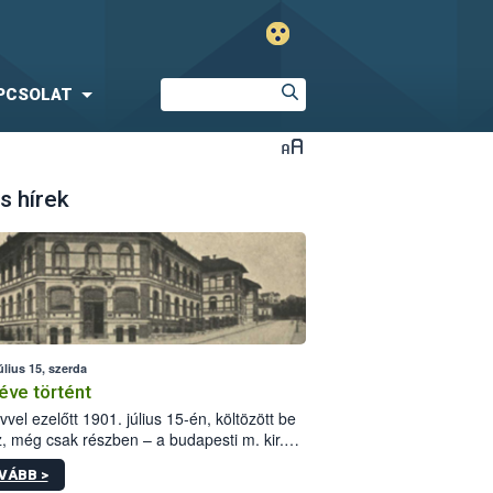
PCSOLAT
s hírek
úlius 15, szerda
éve történt
vvel ezelőtt 1901. július 15-én, költözött be
z, még csak részben – a budapesti m. kir.
i vetőmagvizsgáló állomás a Kis Rókus utca
VÁBB >
ám alatti, Czigler Győző által tervezett új