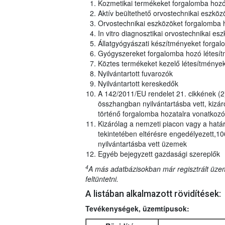
Kozmetikai termékeket forgalomba hoz
Aktív beültethető orvostechnikai eszkö
Orvostechnikai eszközöket forgalomba
In vitro diagnosztikai orvostechnikai 
Állatgyógyászati készítményeket forga
Gyógyszereket forgalomba hozó létesí
Köztes termékeket kezelő létesítmény
Nyilvántartott fuvarozók
Nyilvántartott kereskedők
A 142/2011/EU rendelet 21. cikkének (2
összhangban nyilvántartásba vett, kizár
történő forgalomba hozatalra vonatkozó
Kizárólag a nemzeti piacon vagy a határ
tekintetében eltérésre engedélyezett,1
nyilvántartásba vett üzemek
Egyéb bejegyzett gazdasági szereplők
4
A más adatbázisokban már regisztrált üzem
feltüntetni.
A listában alkalmazott rövidítések:
Tevékenységek, üzemtípusok: