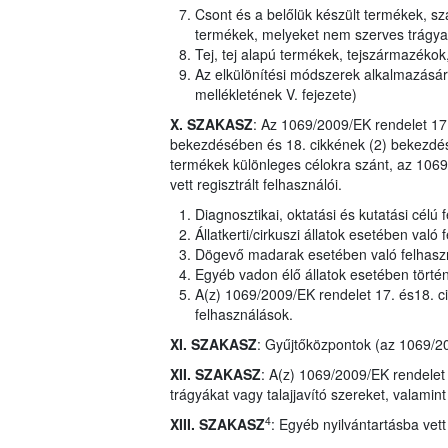
Csont és a belőlük készült termékek, sza
termékek, melyeket nem szerves trágyaké
Tej, tej alapú termékek, tejszármazékok
Az elkülönítési módszerek alkalmazásár
mellékletének V. fejezete)
X. SZAKASZ
: Az 1069/2009/EK rendelet 17
bekezdésében és 18. cikkének (2) bekezdés
termékek különleges célokra szánt, az 1069
vett regisztrált felhasználói.
Diagnosztikai, oktatási és kutatási célú 
Állatkerti/cirkuszi állatok esetében való
Dögevő madarak esetében való felhasz
Egyéb vadon élő állatok esetében törté
A(z) 1069/2009/EK rendelet 17. és18. c
felhasználások.
XI. SZAKASZ
: Gyűjtőközpontok (az 1069/20
XII. SZAKASZ
: A(z) 1069/2009/EK rendelet 
trágyákat vagy talajjavító szereket, valami
4
XIII. SZAKASZ
: Egyéb nyilvántartásba vet