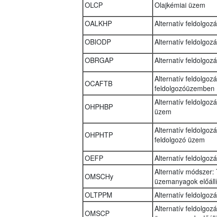
OLCP
Olajkémiai üzem
OALKHP
Alternatív feldolgoz
OBIODP
Alternatív feldolgoz
OBRGAP
Alternatív feldolgoz
Alternatív feldolgoz
OCAFTB
feldolgozóüzemben
Alternatív feldolgoz
OHPHBP
üzem
Alternatív feldolgo
OHPHTP
feldolgozó üzem
OEFP
Alternatív feldolgo
Alternatív módszer: 
OMSCHy
üzemanyagok előállí
OLTPPM
Alternatív feldolgo
Alternatív feldolgoz
OMSCP