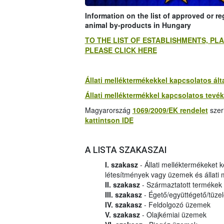
Information on the list of approved or r
animal by-products in Hungary
TO THE LIST OF ESTABLISHMENTS, P
PLEASE CLICK HERE
Állati melléktermékekkel kapcsolatos ál
Állati melléktermékkel kapcsolatos tevé
Magyarország
1069/2009/EK rendelet
szer
kattintson IDE
A LISTA SZAKASZAI
I. szakasz
- Állati melléktermékeket 
létesítmények vagy üzemek és állati
II. szakasz
- Származtatott termékek
III. szakasz
- Égető/együttégető/tüze
IV. szakasz
- Feldolgozó üzemek
V. szakasz
- Olajkémiai üzemek