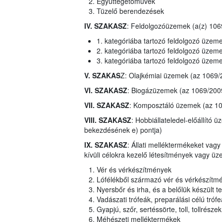
Együttégetőművek
Tüzelő berendezések
IV. SZAKASZ
: Feldolgozóüzemek (a(z) 1069
1. kategóriába tartozó feldolgozó üzem
2. kategóriába tartozó feldolgozó üzem
3. kategóriába tartozó feldolgozó üzem
V. SZAKAS
Z: Olajkémiai üzemek (az 1069/
VI. SZAKASZ
: Biogázüzemek (az 1069/2009
VII. SZAKASZ
: Komposztáló üzemek (az 106
VIII. SZAKASZ
: Hobbiállateledel-előállító 
bekezdésének e) pontja)
IX. SZAKASZ
: Állati melléktermékeket va
kívüli célokra kezelő létesítmények vagy ü
Vér és vérkészítmények
Lófélékből származó vér és vérkészítm
Nyersbőr és irha, és a belőlük készült
Vadászati trófeák, preparálási célú tró
Gyapjú, szőr, sertéssörte, toll, tollrésze
Méhészeti melléktermékek