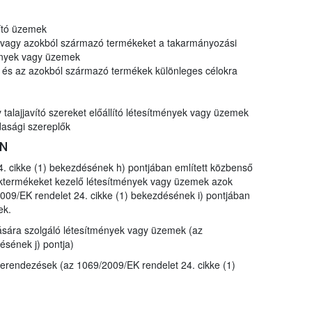
lító üzemek
t vagy azokból származó termékeket a takarmányozási
mények vagy üzemek
k és az azokból származó termékek különleges célokra
talajjavító szereket előállító létesítmények vagy üzemek
asági szereplők
EN
. cikke (1) bekezdésének h) pontjában említett közbenső
léktermékeket kezelő létesítmények vagy üzemek azok
009/EK rendelet 24. cikke (1) bekezdésének i) pontjában
ek.
lására szolgáló létesítmények vagy üzemek (az
ésének j) pontja)
berendezések (az 1069/2009/EK rendelet 24. cikke (1)