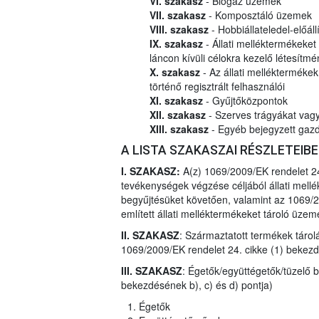
VI. szakasz
- Biogáz üzemek
VII. szakasz
- Komposztáló üzemek
VIII. szakasz
- Hobbiállateledel-előál
IX. szakasz
- Állati melléktermékeke
láncon kívüli célokra kezelő létesít
X. szakasz
- Az állati mellékterméke
történő regisztrált felhasználói
XI. szakasz
- Gyűjtőközpontok
XII. szakasz
- Szerves trágyákat vagy 
XIII. szakasz
- Egyéb bejegyzett gazd
A LISTA SZAKASZAI RÉSZLETEIB
I. SZAKASZ:
A(z) 1069/2009/EK rendelet 24
tevékenységek végzése céljából állati mel
begyűjtésüket követően, valamint az 1069/2
említett állati melléktermékeket tároló üzem
II. SZAKASZ
: Származtatott termékek táro
1069/2009/EK rendelet 24. cikke (1) bekezd
III. SZAKASZ
: Égetők/együttégetők/tüzelő 
bekezdésének b), c) és d) pontja)
Égetők