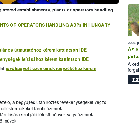
épüle
egistered establishments, plants or operators handling
LANTS OR OPERATORS HANDLING ABPs IN HUNGARY
2026. j
Az e
talános útmutatóhoz kérem kattintson IDE
járta
kenységek leírásához kérem kattintson IDE
A kedv
int
jóváhagyott üzemeinek jegyzékéhez kérem
forga
Korm.
TO
sérül
felme
veszé
Ezen 
kezelő, a begyűjtés után köztes tevékenységeket végző
vonni
 melléktermékeket tároló üzemek
jártas
 tárolására szolgáló létesítmények vagy üzemek
lő művek