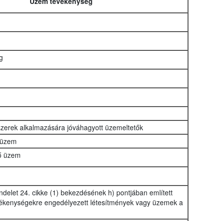
Üzem tevékenység
g
szerek alkalmazására jóváhagyott üzemeltetők
 üzem
tő üzem
delet 24. cikke (1) bekezdésének h) pontjában említett
ékenységekre engedélyezett létesítmények vagy üzemek a