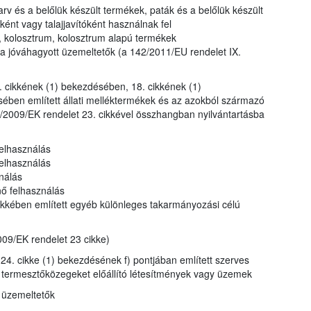
rv és a belőlük készült termékek, paták és a belőlük készült
nt vagy talajjavítóként használnak fel
, kolosztrum, kolosztrum alapú termékek
a jóváhagyott üzemeltetők (a 142/2011/EU rendelet IX.
. cikkének (1) bekezdésében, 18. cikkének (1)
ében említett állati melléktermékek és az azokból származó
/2009/EK rendelet 23. cikkével összhangban nyilvántartásba
felhasználás
 felhasználás
nálás
nő felhasználás
ikkében említett egyéb különleges takarmányozási célú
09/EK rendelet 23 cikke)
24. cikke (1) bekezdésének f) pontjában említett szerves
nt termesztőközegeket előállító létesítmények vagy üzemek
t üzemeltetők