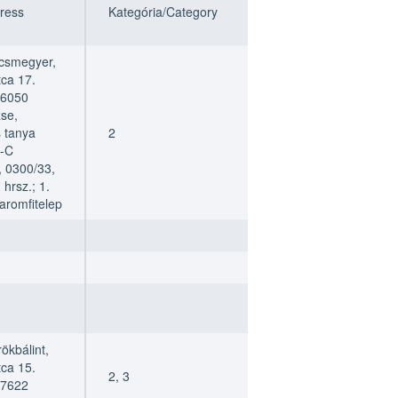
ress
Kategória/Category
Módszer/Method
csmegyer,
ca 17.
 6050
se,
s tanya
2
_
B-C
, 0300/33,
hrsz.; 1.
aromfitelep
ökbálint,
tca 15.
2, 3
_
 7622