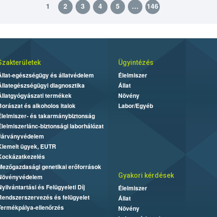
1
2
3
4
5
…
146
Szakterületek
Ügyintézés
Állat-egészségügy és állatvédelem
Élelmiszer
Állategészségügyi diagnosztika
Állat
Állatgyógyászati termékek
Növény
Borászat és alkoholos italok
Labor/Egyéb
Élelmiszer- és takarmánybiztonság
Élelmiszerlánc-biztonsági laborhálózat
Járványvédelem
Kiemelt ügyek, EUTR
Kockázatkezelés
Mezőgazdasági genetikai erőforrások
Gyakori kérdések
Növényvédelem
Nyilvántartási és Felügyeleti Díj
Élelmiszer
Rendszerszervezés és felügyelet
Állat
Termékpálya-ellenőrzés
Növény