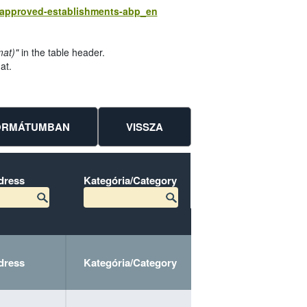
s/approved-establishments-abp_en
mat)"
in the table header.
at.
FORMÁTUMBAN
VISSZA
dress
Kategória/Category
Módszer/Method
dress
Kategória/Category
Módszer/Method
dress
dress
Kategória/Category
Kategória/Category
Módszer/Method
Módszer/Method