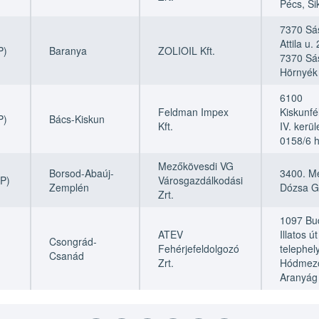
Pécs, Sik
7370 Sás
Attila u.
P)
Baranya
ZOLIOIL Kft.
7370 Sá
Hörnyék 
6100
Feldman Impex
Kiskunfé
P)
Bács-Kiskun
Kft.
IV. kerül
0158/6 h
Mezőkövesdi VG
Borsod-Abaúj-
3400. M
P)
Városgazdálkodási
Zemplén
Dózsa Gy
Zrt.
1097 Bu
ATEV
Illatos út
Csongrád-
Fehérjefeldolgozó
telephel
Csanád
Zrt.
Hódmező
Aranyág 