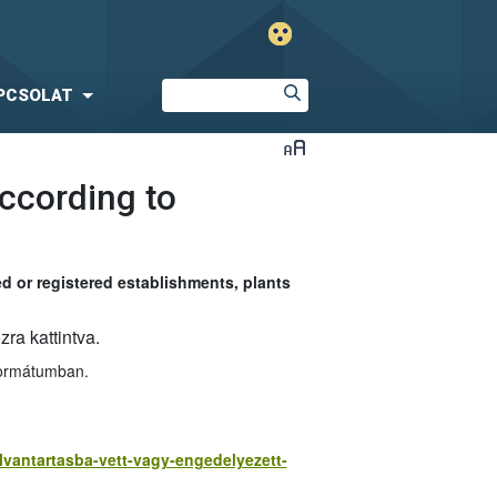
PCSOLAT
ccording to
d or registered establishments, plants
a kattintva.
formátumban.
ilvantartasba-vett-vagy-engedelyezett-