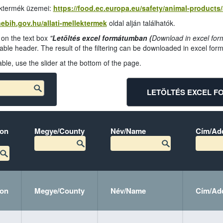
léktermék üzemei:
https://food.ec.europa.eu/safety/animal-product
.nebih.gov.hu/allati-mellektermek
oldal alján találhatók.
 on the text box
"
Letöltés excel formátumban (
Download in excel for
 table header. The result of the filtering can be downloaded in excel form
le, use the slider at the bottom of the page.
LETÖLTÉS EXCEL 
ion
Megye/County
Név/Name
Cím/Ad
ion
Megye/County
Név/Name
Cím/Ad
Megye/County
Megye/County
Név/Name
Név/Name
Cím/Ad
Cím/Ad