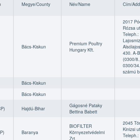
ion
ion
n
Megye/County
Név/Name
Cím/Add
2017 Pó
Rózsa ut
Teleph.:
Lajosmiz
Premium Poultry
Bács-Kiskun
Alsólajo
Hungary Kft.
430. A-
(0300/8.
0300/34. 
számú b
Bács-Kiskun
Bács-Kiskun
Gágosné Pataky
CP)
Hajdú-Bihar
Bettina Babett
2045 Tör
BIOFILTER
Kinizsi u
P)
Baranya
Környezetvédelmi
Teleph.:
Zrt.