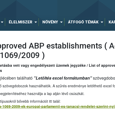
ÉLELMISZER
NÖVÉNY
ÁTFOGÓ TÉMÁK
KA
approved ABP establishments ( A
 1069/2009 )
artásba vett vagy engedélyezett üzemek jegyzéke / List of approve
ts
fejlécében található
"Letöltés excel formátumban"
szövegdobozr
évő szövegdobozok használhatók. A szűrés eredménye letölthető excel 
jelenítéséhez használja a lap alján lévő csúszkát.
ípusokról bővebb információt itt talál:
-a-1069-2009-ek-europai-parlamenti-es-tanacsi-rendelet-szerint-ny