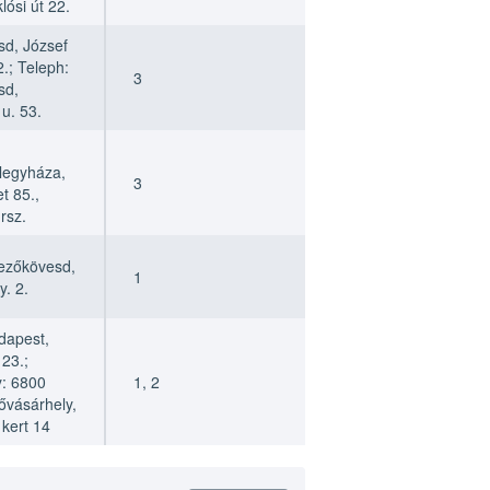
lósi út 22.
d, József
 2.; Teleph:
3
_
sd,
u. 53.
legyháza,
3
et 85.,
rsz.
ezőkövesd,
1
_
. 2.
dapest,
 23.;
y: 6800
1, 2
_
vásárhely,
kert 14