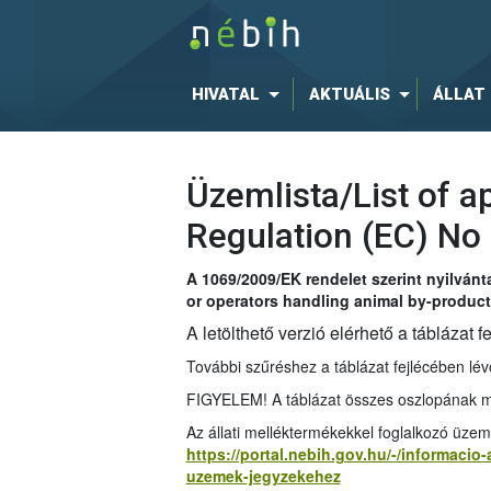
HIVATAL
AKTUÁLIS
ÁLLAT
Üzemlista/List of 
Regulation (EC) No
A 1069/2009/EK rendelet szerint nyilvánt
or operators handling animal by-produc
A letölthető verzió elérhető a táblázat 
További szűréshez a táblázat fejlécében l
FIGYELEM! A táblázat összes oszlopának meg
Az állati melléktermékekkel foglalkozó üzemt
https://portal.nebih.gov.hu/-/informacio
uzemek-jegyzekehez