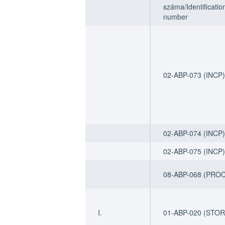
száma/Identificat
száma/Identificat
száma/Identificatio
number
number
number
02-ABP-073 (INCP)
02-ABP-074 (INCP)
02-ABP-075 (INCP)
08-ABP-068 (PRO
I.
01-ABP-020 (STOR