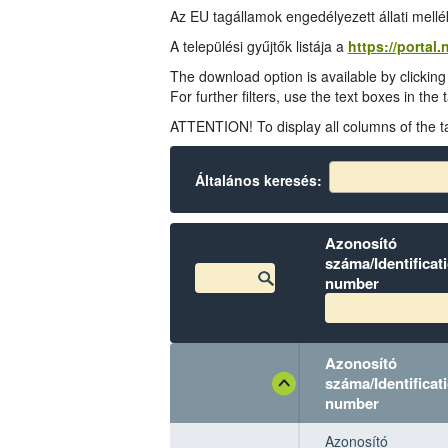
Az EU tagállamok engedélyezett állati mel
A települési gyűjtők listája a
https://portal
The download option is available by clicking
For further filters, use the text boxes in the
ATTENTION! To display all columns of the tab
Általános keresés:
Azonosító
száma/Identificat
number
Azonosító
száma/Identificat
number
Azonosító
Azonosító
Azonosító