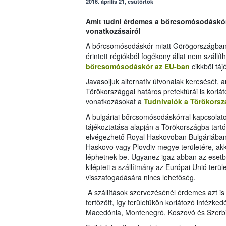
2016. április 21, csütörtök
Amit tudni érdemes a bőrcsomósodáskór 
vonatkozásairól
A bőrcsomósodáskór miatt Görögországban é
érintett régiókból fogékony állat nem szállíth
bőrcsomósodáskór az EU-ban
cikkből tá
Javasoljuk alternatív útvonalak keresését,
Törökországgal határos prefektúrái is korlá
vonatkozásokat a
Tudnivalók a Törökország
A bulgáriai bőrcsomósodáskórral kapcsolato
tájékoztatása alapján a Törökországba tartó 
elvégezhető Royal Haskovoban Bulgáriában
Haskovo vagy Plovdiv megye területére, ak
léphetnek be. Ugyanez igaz abban az esetb
kilépteti a szállítmány az Európai Unió terül
visszafogadására nincs lehetőség.
A szállítások szervezésénél érdemes azt is
fertőzött, így területükön korlátozó intézked
Macedónia, Montenegró, Koszovó és Szerbia 