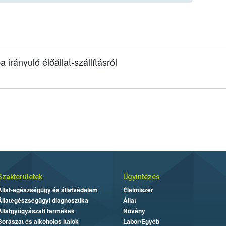
irányuló élőállat-szállításról
Szakterületek
Ügyintézés
Állat-egészségügy és állatvédelem
Élelmiszer
Állategészségügyi diagnosztika
Állat
Állatgyógyászati termékek
Növény
Borászat és alkoholos italok
Labor/Egyéb