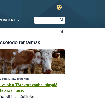
PCSOLAT
csolódó tartalmak
augusztus 25, csütörtök
ivalók a Törökországba irányuló
lat-szállításról
issített információk</p>