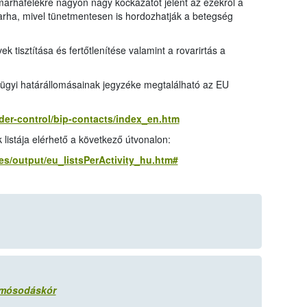
marhafélékre nagyon nagy kockázatot jelent az ezekről a
smarha, mivel tünetmentesen is hordozhatják a betegség
ek tisztítása és fertőtlenítése valamint a rovarirtás a
gügyi határállomásainak jegyzéke megtalálható az EU
rder-control/bip-contacts/index_en.htm
listája elérhető a következő útvonalon:
es/output/eu_listsPerActivity_hu.htm#
somósodáskór