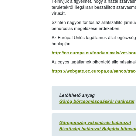
Felhívjuk a figyelmet, hogy a hazai szarvas
területekről illegálisan beszállított szarva
vírusát.
Szintén nagyon fontos az állatszállító járműv
behurcolás megelőzése érdekében.
Az Európai Uniós tagállamok állat-egészsé
honlapján:
http://ec.europa.eu/food/animals/vet-bo
Az egyes tagállamok pihentető állomásainak 
https://webgate.ec.europa.eu/sanco/trac
Letölthető anyag
Görög bőrcsomósodáskór határozat
Görögország vakcinázás határozat
Bizottsági határozat Bulgária bőrc