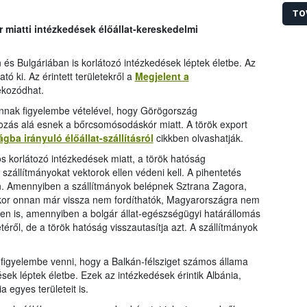
TO
miatti intézkedések élőállat-kereskedelmi
s Bulgáriában is korlátozó intézkedések léptek életbe. Az
ató ki. Az érintett területekről a
Megjelent a
jékozódhat.
 annak figyelembe vételével, hogy Görögország
tozás alá esnek a bőrcsomósodáskór miatt. A török export
ba irányuló élőállat-szállításról
cikkben olvashatják.
s korlátozó intézkedések miatt, a török hatóság
szállítmányokat vektorok ellen védeni kell. A pihentetés
. Amennyiben a szállítmányok belépnek Sztrana Zagora,
kor onnan már vissza nem fordíthatók, Magyarországra nem
en is, amennyiben a bolgár állat-egészségügyi határállomás
etéről, de a török hatóság visszautasítja azt. A szállítmányok
 figyelembe venni, hogy a Balkán-félsziget számos állama
ések léptek életbe. Ezek az intézkedések érintik Albánia,
egyes területeit is.