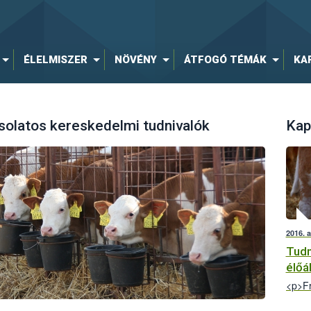
ÉLELMISZER
NÖVÉNY
ÁTFOGÓ TÉMÁK
KA
olatos kereskedelmi tudnivalók
Kap
2016. 
Tudn
élőál
<p>Fr