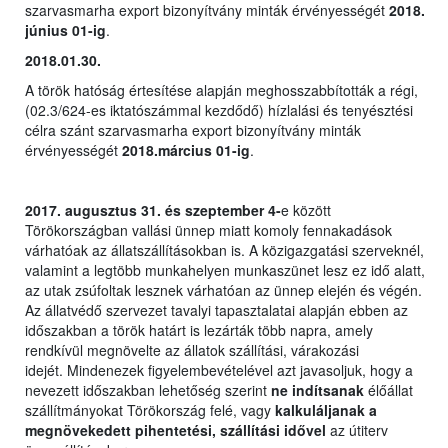
szarvasmarha export bizonyítvány minták érvényességét
2018.
június 01-ig
.
2018.01.30.
A török hatóság értesítése alapján meghosszabbították a régi,
(02.3/624-es iktatószámmal kezdődő) hízlalási és tenyésztési
célra szánt szarvasmarha export bizonyítvány minták
érvényességét
2018.március 01-ig
.
2017. augusztus 31. és szeptember 4-
e között
Törökországban vallási ünnep miatt komoly fennakadások
várhatóak az állatszállításokban is. A közigazgatási szerveknél,
valamint a legtöbb munkahelyen munkaszünet lesz ez idő alatt,
az utak zsúfoltak lesznek várhatóan az ünnep elején és végén.
Az állatvédő szervezet tavalyi tapasztalatai alapján ebben az
időszakban a török határt is lezárták több napra, amely
rendkívül megnövelte az állatok szállítási, várakozási
idejét. Mindenezek figyelembevételével azt javasoljuk, hogy a
nevezett időszakban lehetőség szerint
ne indítsanak
élőállat
szállítmányokat Törökország felé, vagy
kalkuláljanak a
megnövekedett pihentetési, szállítási idővel
az útiterv