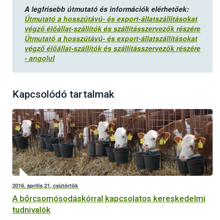
A legfrisebb útmutató és információk elérhetőek:
Útmutató a hosszútávú- és export-állatszállításokat
végző élőállat-szállítók és szállításszervezők részére
Útmutató a hosszútávú- és export-állatszállításokat
végző élőállat-szállítók és szállításszervezők részére
- angolul
Kapcsolódó tartalmak
2016. április 21, csütörtök
A bőrcsomósodáskórral kapcsolatos kereskedelmi
tudnivalók