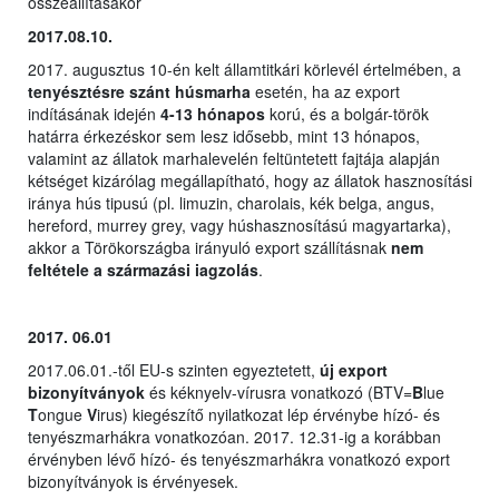
összeállításakor
2017.08.10.
2017. augusztus 10-én kelt államtitkári körlevél értelmében, a
tenyésztésre szánt húsmarha
esetén, ha az export
indításának idején
4-13 hónapos
korú, és a bolgár-török
határra érkezéskor sem lesz idősebb, mint 13 hónapos,
valamint az állatok marhalevelén feltüntetett fajtája alapján
kétséget kizárólag megállapítható, hogy az állatok hasznosítási
iránya hús tipusú (pl. limuzin, charolais, kék belga, angus,
hereford, murrey grey, vagy húshasznosítású magyartarka),
akkor a Törökországba irányuló export szállításnak
nem
feltétele a származási iagzolás
.
2017. 06.01
2017.06.01.-től EU-s szinten egyeztetett,
új export
bizonyítványok
és kéknyelv-vírusra vonatkozó (BTV=
B
lue
T
ongue
V
irus) kiegészítő nyilatkozat lép érvénybe hízó- és
tenyészmarhákra vonatkozóan. 2017. 12.31-ig a korábban
érvényben lévő hízó- és tenyészmarhákra vonatkozó export
bizonyítványok is érvényesek.