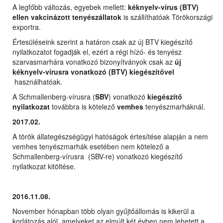
A legfőbb változás, egyebek mellett:
kéknyelv-vírus (BTV)
ellen vakcinázott tenyészállatok
is szállíthatóak Törökországi
exportra.
Értesüléseink szerint a határon csak az új BTV kiegészítő
nyilatkozatot fogadják el, ezért a régi hízó- és tenyész
szarvasmarhára vonatkozó bizonyítványok csak az
új
kéknyelv-vírusra vonatkozó (BTV) kiegészítővel
használhatóak.
A Schmallenberg-vírusra (
SBV
) vonatkozó
kiegészítő
nyilatkozat
továbbra is kötelező
vemhes
tenyészmarháknál.
2017.02.
A török állategészségügyi hatóságok értesítése alapján a nem
vemhes tenyészmarhák esetében nem kötelező a
Schmallenberg-vírusra (SBV-re) vonatkozó kiegészítő
nyilatkozat kitöltése.
2016.11.08.
November hónapban több olyan gyűjtőállomás is kikerül a
korlátozás alól, amelyeket az elmúlt két évben nem lehetett a