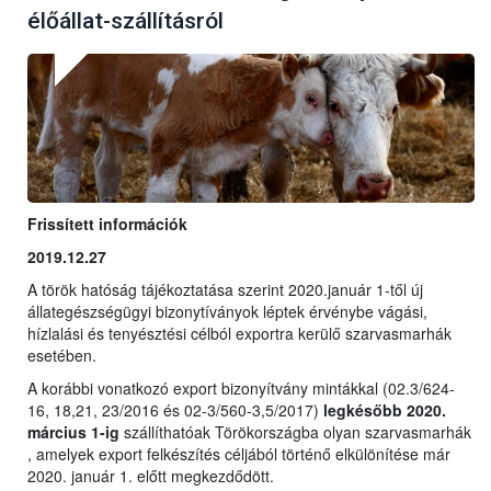
élőállat-szállításról
Frissített információk
2019.12.27
A török hatóság tájékoztatása szerint 2020.január 1-től új
állategészségügyi bizonytíványok léptek érvénybe vágási,
hízlalási és tenyésztési célból exportra kerülő szarvasmarhák
esetében.
A korábbi vonatkozó export bizonyítvány mintákkal (02.3/624-
16, 18,21, 23/2016 és 02-3/560-3,5/2017)
legkésőbb 2020.
március 1-ig
szállíthatóak Törökországba olyan szarvasmarhák
, amelyek export felkészítés céljából történő elkülönítése már
2020. január 1. előtt megkezdődött.