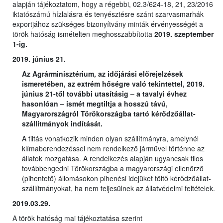
alapján tájékoztatom, hogy a régebbi, 02.3/624-18, 21, 23/2016
iktatószámú hízlalásra és tenyésztésre szánt szarvasmarhák
exportjához szükséges bizonyítvány minták érvényességét a
török hatóság ismételten meghosszabbította
2019. szeptember
1-ig.
2019. június 21.
Az Agrárminisztérium, az időjárási előrejelzések
ismeretében, az extrém hőségre való tekintettel, 2019.
június 21-től további utasításig – a tavalyi évhez
hasonlóan – ismét megtiltja a hosszú távú,
Magyarországról Törökországba tartó kérődzőállat-
szállítmányok indítását.
A tiltás vonatkozik minden olyan szállítmányra, amelynél
klímaberendezéssel nem rendelkező járművel történne az
állatok mozgatása. A rendelkezés alapján ugyancsak tilos
továbbengedni Törökországba a magyarországi ellenőrző
(pihentető) állomásokon pihenési idejüket töltő kérődzőállat-
szállítmányokat, ha nem teljesülnek az állatvédelmi feltételek.
2019.03.29.
A török hatóság mai tájékoztatása szerint