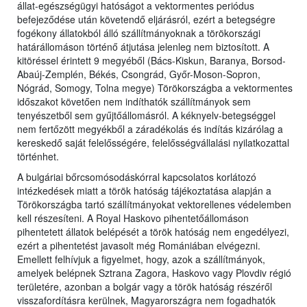
állat-egészségügyi hatóságot a vektormentes periódus
befejeződése után követendő eljárásról, ezért a betegségre
fogékony állatokból álló szállítmányoknak a törökországi
határállomáson történő átjutása jelenleg nem biztosított. A
kitöréssel érintett 9 megyéből (Bács-Kiskun, Baranya, Borsod-
Abaúj-Zemplén, Békés, Csongrád, Győr-Moson-Sopron,
Nógrád, Somogy, Tolna megye) Törökországba a vektormentes
időszakot követően nem indíthatók szállítmányok sem
tenyészetből sem gyűjtőállomásról. A kéknyelv-betegséggel
nem fertőzött megyékből a záradékolás és indítás kizárólag a
kereskedő saját felelősségére, felelősségvállalási nyilatkozattal
történhet.
A bulgáriai bőrcsomósodáskórral kapcsolatos korlátozó
intézkedések miatt a török hatóság tájékoztatása alapján a
Törökországba tartó szállítmányokat vektorellenes védelemben
kell részesíteni. A Royal Haskovo pihentetőállomáson
pihentetett állatok belépését a török hatóság nem engedélyezi,
ezért a pihentetést javasolt még Romániában elvégezni.
Emellett felhívjuk a figyelmet, hogy, azok a szállítmányok,
amelyek belépnek Sztrana Zagora, Haskovo vagy Plovdiv régió
területére, azonban a bolgár vagy a török hatóság részéről
visszafordításra kerülnek, Magyarországra nem fogadhatók