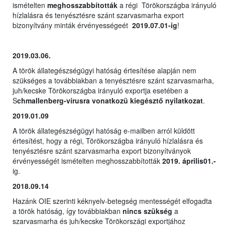
ismételten
meghosszabbították
a régi Törökországba irányuló
hízlalásra és tenyésztésre szánt szarvasmarha export
bizonyítvány minták érvényességeét
2019.07.01-ig
!
2019.03.06.
A török állategészségügyi hatóság értesítése alapján nem
szükséges a továbbiakban a tenyésztésre szánt szarvasmarha,
juh/kecske Törökországba irányuló exportja esetében a
S
chmallenberg-vírusra vonatkozü kiegésztő nyilatkozat
.
2019.01.09
A török állategészségügyi hatóság e-mailben arról küldött
értesítést, hogy a régi, Törökországba irányuló hízlalásra és
tenyésztésre szánt szarvasmarha export bizonyítványok
érvényességét ismételten meghosszabbították
2019. április01.-
ig.
2018.09.14
Hazánk OIE szerinti kéknyelv-betegség mentességét elfogadta
a török hatóság, így továbbiakban
nincs szükség
a
szarvasmarha és juh/kecske Törökországi exportjához