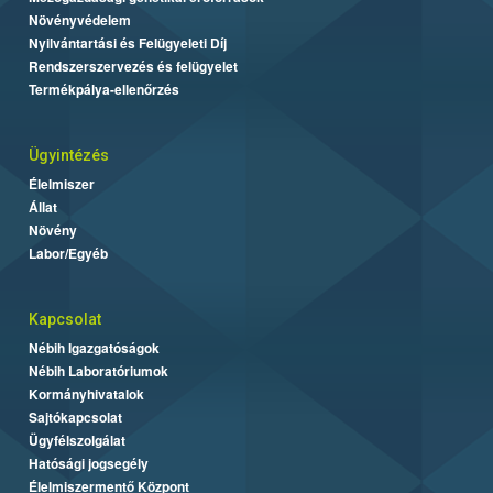
Növényvédelem
Nyilvántartási és Felügyeleti Díj
Rendszerszervezés és felügyelet
Termékpálya-ellenőrzés
Ügyintézés
Élelmiszer
Állat
Növény
Labor/Egyéb
Kapcsolat
Nébih Igazgatóságok
Nébih Laboratóriumok
Kormányhivatalok
Sajtókapcsolat
Ügyfélszolgálat
Hatósági jogsegély
Élelmiszermentő Központ