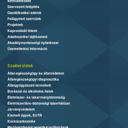
Bemutatkozás
Szervezeti felépítés
Gazdálkodási adatok
Felügyeleti szervünk
Projektek
Kapcsolódó linkek
Adatkezelési tájékoztató
Akadálymentességi nyilatkozat
Üzemeltetési információ
Szakterületek
Állat-egészségügy és állatvédelem
Állategészségügyi diagnosztika
Állatgyógyászati termékek
Borászat és alkoholos italok
Élelmiszer- és takarmánybiztonság
Élelmiszerlánc-biztonsági laborhálózat
Járványvédelem
Kiemelt ügyek, EUTR
Kockázatkezelés
Mezőgazdasági genetikai erőforrások