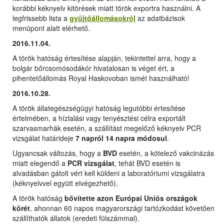
korábbi kéknyelv kitörések miatt török exportra használni. A
legfrissebb lista a
gyűjtőállomásokról
az adatbázisok
menüpont alatt elérhető.
2016.11.04.
A török hatóság értesítése alapján, tekintettel arra, hogy a
bolgár bőrcsomósodákór hivatalosan is véget ért, a
pihentetőállomás Royal Haskovoban ismét használható!
2016.10.28.
A török állategészségügyi hatóság legutóbbi értesítése
értelmében, a hízlalási vagy tenyésztési célra exportált
szarvasmarhák esetén, a szállítást megelőző kéknyelv PCR
vizsgálat határideje
7 napról 14 napra módosul
.
Ugyancsak változás, hogy a
BVD
esetén, a kötelező vakcinázás
miatt elegendő a
PCR vizsgálat
, tehát BVD esetén is
alvadásban gátolt vért kell küldeni a laboratóriumi vizsgálatra
(kéknyelvvel együtt elvégezhető).
A török hatóság
bővítette azon Európai Uniós országok
körét
, ahonnan 60 napos magyarországi tartózkodást követően
szállíthatók állatok (eredeti fülszámmal).