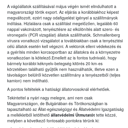
A vágóállatok szállításával május végén ismét elindulhatott a
magyarországi török export. Az eljárás a korábbiakhoz képest
megváltozott, ezért nagy odafigyelést igényel a szállítmányok
indítása. Hizlalásra csak a szállítást megelőzően, legalább 60
nappal vakcinázott, tenyésztésre az elkülönítés alatt szero- és
vironegatív (PCR vizsgálat) állatok szállíthatók. Schmallenberg
vírusra vonatkozó vizsgálatot a továbbiakban csak a tenyésztési
célú állatok esetén kell végezni. A vektorok elleni védekezés és
a gyérítés minden korcsoportban az állatokra és a környezetre
vonatkozóan is kötelező.Emellett az is fontos tudnivaló, hogy
bármely korábbi kéknyelv-betegség kitörés 20 km-es
körzetében található gyűjtők nem használhatók, illetve ezen a
távolságon belülről közvetlen szállítmány a tenyészetből (teljes
kamion) nem indítható.
A pontos feltételek a hatósági állatorvosoknál elérhetőek.
Tekintettel a nyári nagy melegre, ami nem csak
Magyarországon, de Bulgáriában és Törökországban is
tapasztalható az Állat-egészségügyi és Állatvédelmi Igazgatóság
a mellékletből letölthető
állatvédelmi Útmutatót
tette közzé,
melyben a következő fontosabb pontokra térünk ki: