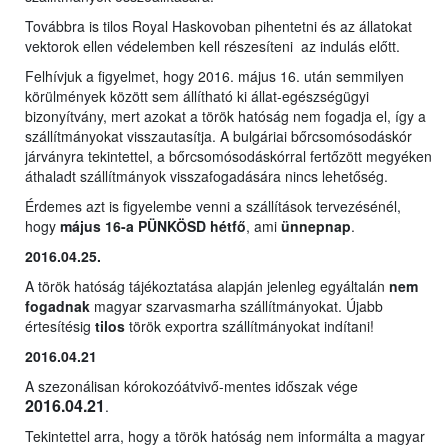
Továbbra is tilos Royal Haskovoban pihentetni és az állatokat
vektorok ellen védelemben kell részesíteni az indulás előtt.
Felhívjuk a figyelmet, hogy 2016. május 16. után semmilyen
körülmények között sem állítható ki állat-egészségügyi
bizonyítvány, mert azokat a török hatóság nem fogadja el, így a
szállítmányokat visszautasítja. A bulgáriai bőrcsomósodáskór
járványra tekintettel, a bőrcsomósodáskórral fertőzött megyéken
áthaladt szállítmányok visszafogadására nincs lehetőség.
Érdemes azt is figyelembe venni a szállítások tervezésénél,
hogy
május 16-a PÜNKÖSD hétfő
, ami
ünnepnap
.
2016.04.25.
A török hatóság tájékoztatása alapján jelenleg egyáltalán
nem
fogadnak
magyar szarvasmarha szállítmányokat. Újabb
értesítésig
tilos
török exportra szállítmányokat indítani!
2016.04.21
A szezonálisan kórokozóátvivő-mentes időszak vége
2016.04.21
.
Tekintettel arra, hogy a török hatóság nem informálta a magyar