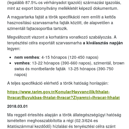
(legalább 87.5%-os vérhányadot igazoló) származási igazolás,
mint az export bizonyítvány mellékletét képező dokumentum.
A magyartarka fajtát a török specifikáció nem említi a kettős
hasznosítású szarvasmarha fajták között, de alapvetően a
szimentáli fajtacsoportba tartozik.
Megváltozott viszont a korhatárra vonatkozó szabályozás. A
tenyésztési célra exportált szarvasmarha
a kiválasztás napján
legyen:
nem vemhes
: 4-15 hónapos (120-450 napos)
vemhes
: 13-22 hónapos (390-660 napos), szimentál, brown
swiss és montbeliarde fajták 13-25 hónapos (390-750
napos)
A teljes specifikáció elérhető a török hatóság honlapján:
https://www.tarim.gov.tr/Konular/Hayvancilik/Ithalat-
Ihracat/Buyukbas-Ihtalat-Ihracat?Ziyaretci=Ihracat-Ithalat
2018.03.01
Ma reggeli értesítés alapján a török állategészségügyi hatóság
ismételten meghosszabbította a régi (02.3/624-es
iktatószámmal kezdődő) hízlalási és tenyésztési célra szánt