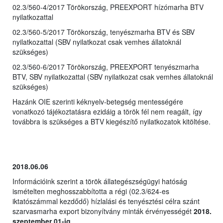
02.3/560-4/2017 Törökország, PREEXPORT hízómarha BTV
nyilatkozattal
02.3/560-5/2017 Törökország, tenyészmarha BTV és SBV
nyilatkozattal (SBV nyilatkozat csak vemhes állatoknál
szükséges)
02.3/560-6/2017 Törökország, PREEXPORT tenyészmarha
BTV, SBV nyilatkozattal (SBV nyilatkozat csak vemhes állatoknál
szükséges)
Hazánk OIE szerinti kéknyelv-betegség mentességére
vonatkozó tájékoztatásra ezidáig a török fél nem reagált, így
továbbra is szükséges a BTV kiegészítő nyilatkozatok kitöltése.
2018.06.06
Információink szerint a török állategészségügyi hatóság
ismételten meghosszabbította a régi (02.3/624-es
iktatószámmal kezdődő) hízlalási és tenyésztési célra szánt
szarvasmarha export bizonyítvány minták érvényességét
2018.
szeptember 01-ig
.