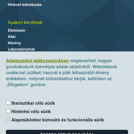
Hírlevél feliratkozás
Gyakori kérdések
Élelmiszer
Állat
Növény
Laboratóriumok
Labor/Egyéb
Adatkezelési tájékoztatónkban
megismerheti, hogyan
gondoskodunk személyes adatai védelméről. Weboldalunk
cookie-kat (sütiket) használ a jobb felhasználói élmény
érdekében, melynek biztosításához kérjük, kattintson az
„Elfogadom” gombra.
Statisztikai célú sütik
Nemzeti Élelmiszerlánc-biztonsági Hivatal
Hirdetési célú sütik
Cím: 1024 Budapest, Keleti Károly utca. 24.
Alapműködést biztosító és funkcionális sütik
Levelezési cím: 1525 Budapest. Pf. 30.