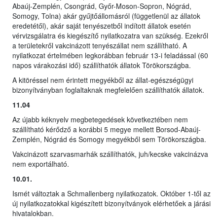
Abaúj-Zemplén, Csongrád, Győr-Moson-Sopron, Nógrád,
Somogy, Tolna) akár gyűjtőállomásról (függetlenül az állatok
eredetétől), akár saját tenyészetből indított állatok esetén
vérvizsgálatra és kiegészítő nyilatkozatra van szükség. Ezekről
a területekről vakcinázott tenyészállat nem szállítható. A
nyilatkozat értelmében legkorábban február 13-i feladással (60
napos várakozási idő) szállíthatók állatok Törökországba.
A kitöréssel nem érintett megyékből az állat-egészségügyi
bizonyítványban foglaltaknak megfelelően szállíthatók állatok.
11.04
Az újabb kéknyelv megbetegedések következtében nem
szállítható kérődző a korábbi 5 megye mellett Borsod-Abaúj-
Zemplén, Nógrád és Somogy megyékből sem Törökországba.
Vakcinázott szarvasmarhák szállíthatók, juh/kecske vakcinázva
nem exportálható.
10.01.
Ismét változtak a Schmallenberg nyilatkozatok. Október 1-től az
új nyilatkozatokkal kigészített bizonyítványok elérhetőek a járási
hivatalokban.