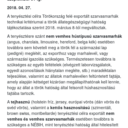
2018. 04. 27.
A tenyésztési célra Törökország felé exportált szarvasmarhák
technikai kritériumai a török állategészségügyi hatóság
tájékoztatása szerint 2018. március 8-tól megváltoztak.
A tenyésztésre szánt
nem vemhes hústípusú szarvasmarhák
(angus, charolais, limousine, hereford, belga kék) esetében
továbbra sem követeli meg a török fél a származási lap
(pedigré) meglétét, az exporthoz vagy marhalevél, vagy
származási igazolás szükséges. Természetesen továbbra is
szükséges az egyéb feltételek (elvégzett laborvizsgálatok,
egyedi azonosítások hiánytalan megléte, stb.) maradéktalan
teljesülése, valamint az állatok marhalevélen feltüntetett fajtája,
amely alapján kétséget kizáróan megállapíthatónak kell lennie,
hogy az állat a török hatóság által felsorolt húshasznosítású
fajtába tartozik.
A
tejhasznú
(holstein fríz, jersey, európai vörös (dán vörös és
svéd vörös), valamint a
kettős hasznosítású
(szimentáli,
brown swiss, montbeliarde) tenyésztési célra exportált
nem
vemhes és vemhes szarvasmarhák
esetében továbbra is
szükséges a NÉBIH, mint tenyésztési hatóság által hitelesített