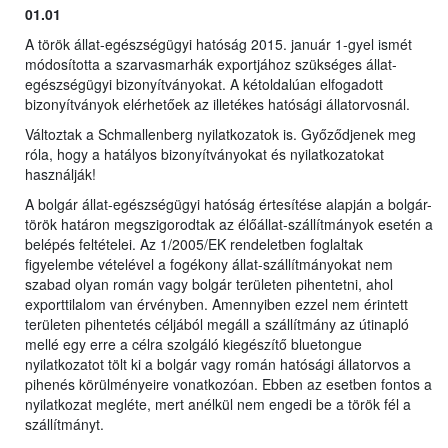
01.01
A török állat-egészségügyi hatóság 2015. január 1-gyel ismét
módosította a szarvasmarhák exportjához szükséges állat-
egészségügyi bizonyítványokat. A kétoldalúan elfogadott
bizonyítványok elérhetőek az illetékes hatósági állatorvosnál.
Változtak a Schmallenberg nyilatkozatok is. Győződjenek meg
róla, hogy a hatályos bizonyítványokat és nyilatkozatokat
használják!
A bolgár állat-egészségügyi hatóság értesítése alapján a bolgár-
török határon megszigorodtak az élőállat-szállítmányok esetén a
belépés feltételei. Az 1/2005/EK rendeletben foglaltak
figyelembe vételével a fogékony állat-szállítmányokat nem
szabad olyan román vagy bolgár területen pihentetni, ahol
exporttilalom van érvényben. Amennyiben ezzel nem érintett
területen pihentetés céljából megáll a szállítmány az útinapló
mellé egy erre a célra szolgáló kiegészítő bluetongue
nyilatkozatot tölt ki a bolgár vagy román hatósági állatorvos a
pihenés körülményeire vonatkozóan. Ebben az esetben fontos a
nyilatkozat megléte, mert anélkül nem engedi be a török fél a
szállítmányt.