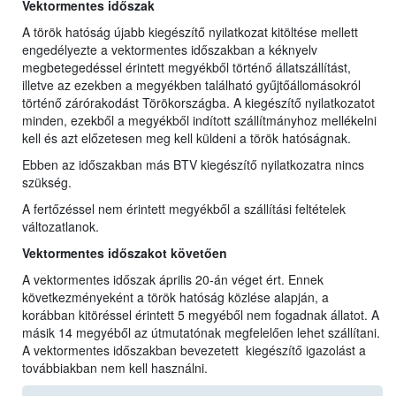
Vektormentes időszak
A török hatóság újabb kiegészítő nyilatkozat kitöltése mellett
engedélyezte a vektormentes időszakban a kéknyelv
megbetegedéssel érintett megyékből történő állatszállítást,
illetve az ezekben a megyékben található gyűjtőállomásokról
történő zárórakodást Törökországba. A kiegészítő nyilatkozatot
minden, ezekből a megyékből indított szállítmányhoz mellékelni
kell és azt előzetesen meg kell küldeni a török hatóságnak.
Ebben az időszakban más BTV kiegészítő nyilatkozatra nincs
szükség.
A fertőzéssel nem érintett megyékből a szállítási feltételek
változatlanok.
Vektormentes időszakot követően
A vektormentes időszak április 20-án véget ért. Ennek
következményeként a török hatóság közlése alapján, a
korábban kitöréssel érintett 5 megyéből nem fogadnak állatot. A
másik 14 megyéből az útmutatónak megfelelően lehet szállítani.
A vektormentes időszakban bevezetett kiegészítő igazolást a
továbbiakban nem kell használni.