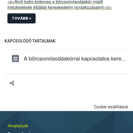
<p>Amit tudni érdemes a bőrcsomósodáskór miatti
intézkedések élőállat-kereskedelmi vonatkozásairól</p>
TOVÁBB >
KAPCSOLÓDÓ TARTALMAK
A bőrcsomósodáskórral kapcsolatos kereskedelmi tudnivalók
Cookie beállítások
Hivatalunk