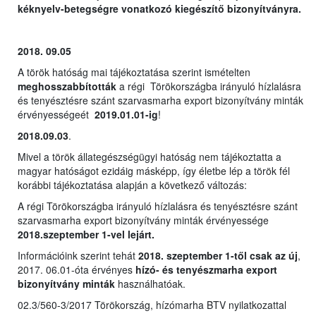
kéknyelv-betegségre vonatkozó kiegészítő bizonyítványra.
2018. 09.05
A török hatóság mai tájékoztatása szerint ismételten
meghosszabbították
a régi Törökországba irányuló hízlalásra
és tenyésztésre szánt szarvasmarha export bizonyítvány minták
érvényességeét
2019.01.01-ig
!
2018.09.03
.
Mivel a török állategészségügyi hatóság nem tájékoztatta a
magyar hatóságot ezidáig másképp, így életbe lép a török fél
korábbi tájékoztatása alapján a következő változás:
A régi Törökországba irányuló hízlalásra és tenyésztésre szánt
szarvasmarha export bizonyítvány minták érvényessége
2018.szeptember 1-vel lejárt.
Információink szerint tehát
2018. szeptember 1-től csak az új
,
2017. 06.01-óta érvényes
hízó- és tenyészmarha export
bizonyítvány minták
használhatóak.
02.3/560-3/2017 Törökország, hízómarha BTV nyilatkozattal