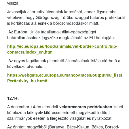
vissza!
Javasoljuk alternatív útvonalak keresését, annak figyelembe
vételével, hogy Görögország Törökországgal határos prefektúrái
is korlátozás alá esnek a bőrcsomósodáskór miatt.
Az Európai Uniós tagállamok állat-egészségügyi
határállomásainak jegyzéke megtalálható az EU honlapján:
http://ec.europa.eu/food/animals/vet-border-control/bip-
contacts/index_en.htm
Az egyes tagállamok pihentető állomásainak listája elérhető a
következő útvonalon:
https://webgate.ec.europa.eu/sanco/traces/output/eu_lists
PerActivity_hu.htm#
12.14.
A december 14-én elrendelt
vektormentes periódusban
ismét
kötelező a kéknyelv kitöréssel érintett megyékből indított
szállítmányok esetén a kiegészítő vizsgálat és nyilatkozat.
Az érintett megyékből (Baranya, Bács-Kiskun, Békés, Borsod-