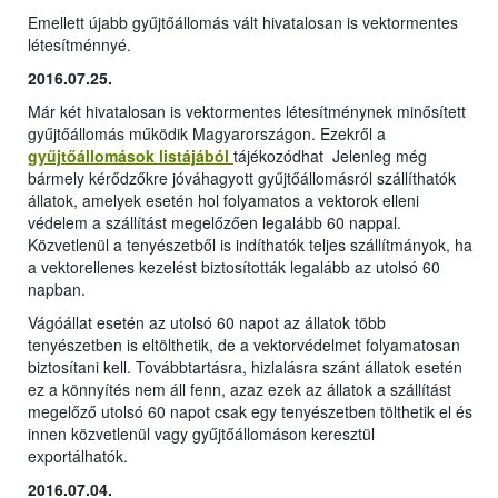
Emellett újabb gyűjtőállomás vált hivatalosan is vektormentes
létesítménnyé.
2016.07.25.
Már két hivatalosan is vektormentes létesítménynek minősített
gyűjtőállomás működik Magyarországon. Ezekről a
gyűjtőállomások listájából
tájékozódhat Jelenleg még
bármely kérődzőkre jóváhagyott gyűjtőállomásról szállíthatók
állatok, amelyek esetén hol folyamatos a vektorok elleni
védelem a szállítást megelőzően legalább 60 nappal.
Közvetlenül a tenyészetből is indíthatók teljes szállítmányok, ha
a vektorellenes kezelést biztosították legalább az utolsó 60
napban.
Vágóállat esetén az utolsó 60 napot az állatok több
tenyészetben is eltölthetik, de a vektorvédelmet folyamatosan
biztosítani kell. Továbbtartásra, hizlalásra szánt állatok esetén
ez a könnyítés nem áll fenn, azaz ezek az állatok a szállítást
megelőző utolsó 60 napot csak egy tenyészetben tölthetik el és
innen közvetlenül vagy gyűjtőállomáson keresztül
exportálhatók.
2016.07.04.