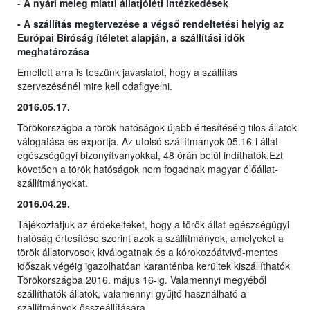
-
A nyári meleg miatti állatjóléti intézkedések
- A szállítás megtervezése a végső rendeltetési helyig az
Európai Bíróság ítéletet alapján, a szállítási idők
meghatározása
Emellett arra is teszünk javaslatot, hogy a szállítás
szervezésénél mire kell odafigyelni.
2016.05.17.
Törökországba a török hatóságok újabb értesítéséig tilos állatok
válogatása és exportja. Az utolsó szállítmányok 05.16-i állat-
egészségügyi bizonyítványokkal, 48 órán belül indíthatók.Ezt
követően a török hatóságok nem fogadnak magyar élőállat-
szállítmányokat.
2016.04.29.
Tájékoztatjuk az érdekelteket, hogy a török állat-egészségügyi
hatóság értesítése szerint azok a szállítmányok, amelyeket a
török állatorvosok kiválogatnak és a kórokozóátvivő-mentes
időszak végéig igazolhatóan karanténba kerültek kiszállíthatók
Törökországba 2016. május 16-ig. Valamennyi megyéből
szállíthatók állatok, valamennyi gyűjtő használható a
szállítmányok összeállítására.