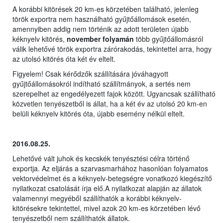
A korábbi kitörések 20 km-es körzetében található, jelenleg
török exportra nem használható gyűjtőállomások esetén,
amennyiben addig nem történik az adott területen újabb
kéknyelv kitörés,
november folyamán
több gyűjtőállomásról
válik lehetővé török exportra zárórakodás, tekintettel arra, hogy
az utolsó kitörés óta két év eltelt.
Figyelem! Csak kérődzők szállítására jóváhagyott
gyűjtőállomásokról indítható szállítmányok, a sertés nem
szerepelhet az engedélyezett fajok között. Ugyancsak szállítható
közvetlen tenyészetből is állat, ha a két év az utolsó 20 km-en
belüli kéknyelv kitörés óta, újabb esemény nélkül eltelt.
2016.08.25.
Lehetővé vált juhok és kecskék tenyésztési célra történő
exportja. Az eljárás a szarvasmarhához hasonlóan folyamatos
vektorvédelmet és a kéknyelv-betegségre vonatkozó kiegészítő
nyilatkozat csatolását írja elő.A nyilatkozat alapján az állatok
valamennyi megyéből szállíthatók a korábbi kéknyelv-
kitörésekre tekintettel, mivel azok 20 km-es körzetében lévő
tenyészetből nem szállíthatók állatok.